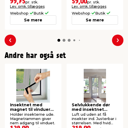
99,75
59,00
pr. stk.
pr. stk.
Lev. omk. tillægges
Lev. omk. tillægges
Webshop
Butik
Webshop
Butik
Se mere
Se mere
Forrige
Næs
Andre har også set
Insektnet med
Selvlukkende dør
magnet til vinduer
med insektnet
150 x 130 cm
210x100 cm
Holder insekterne ude.
Luft ud uden at få
Magnetrammen giver
insekter ind. Justerbar i
nem adgang til vinduet.
størrelsen. Med hvid
aluramme.