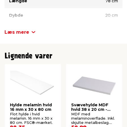
Længde
78 cm
Dybde
20 cm
Tykkelse
18 mm
Læs mere
Lignende varer
Hylde melamin hvid
Svævehylde MDF
16 mm x 30 x 80 cm
hvid 38 x 20 cm -
DAY
Flot hylde i hvid
MDF med
melamin. 16 mm x 30 x
melaminoverflade. Inkl.
80 cm. FSC®-mærket.
skjulte metalbeslag.
FSC®-mærket.