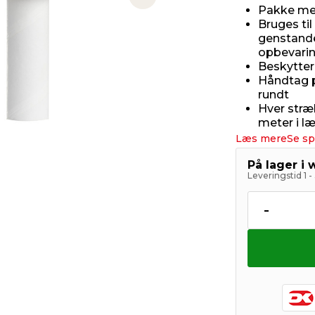
Next slide
Pakke med
Bruges ti
genstande,
opbevari
Beskytter
Håndtag p
rundt
Hver stræ
meter i l
Læs mere
Se sp
På lager i
Leveringstid 1 
-