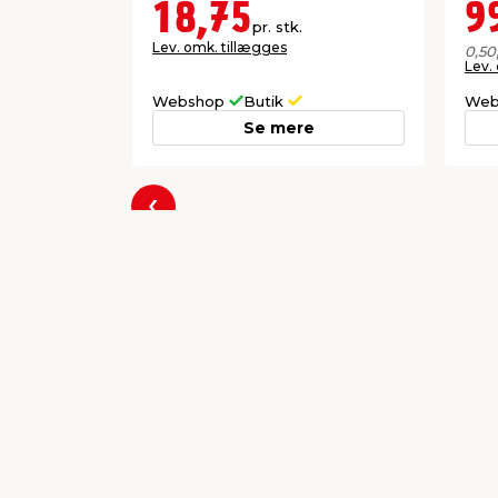
18,75
9
pr. stk.
Lev. omk. tillægges
0,50
Lev.
Webshop
Butik
Web
Se mere
Forrige
Populære varer