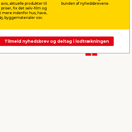
29,00
12,0
avis, aktuelle produkter til
bunden af nyhedsbrevene.
pr. stk.
 priser, fix det selv-film og
Lev. omk. tillægges
Lev. omk. til
 mere indenfor hus, have,
j, byggematerialer osv.
Webshop
Butik
Webshop
Se mere
Tilmeld nyhedsbrev og deltag i lodtrækningen
Næste