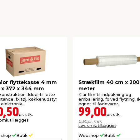
ior flyttekasse 4 mm
Strækfilm 40 cm x 200
 x 372 x 344 mm
meter
konstruktion. Ideel til lette
Klar film til indpakning og
tande, fx tøj, køkkenudstyr
emballering, fx ved flytning. I
r elektronik.
egnet til fødevarer.
0,50
99,00
pr. stk.
pr. stk.
 omk. tillægges
0,50
pr. mtr.
Lev. omk. tillægges
shop
Butik
Webshop
Butik