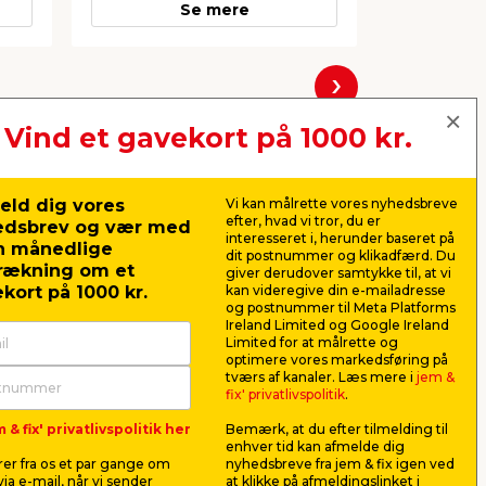
Se mere
Næste
Vind et gavekort på 1000 kr.
eld dig vores
Vi kan målrette vores nyhedsbreve
efter, hvad vi tror, du er
edsbrev og vær med
interesseret i, herunder baseret på
n månedlige
dit postnummer og klikadfærd. Du
rækning om et
giver derudover samtykke til, at vi
kort på 1000 kr.
kan videregive din e-mailadresse
og postnummer til Meta Platforms
Ireland Limited og Google Ireland
Limited for at målrette og
optimere vores markedsføring på
tværs af kanaler. Læs mere i
jem &
fix' privatlivspolitik
.
 x
Indsats til flyttekasser 2-
Stanley 
pk.
marker fin
 & fix' privatlivspolitik her
Bemærk, at du efter tilmelding til
s og
Passer til Senior flyttekasser på 4
Hurtigttørr
enhver tid kan afmelde dig
s du
og 7 mm.
sort blæk t
er fra os et par gange om
nyhedsbreve fra jem & fix igen ved
fleste mater
ia e-mail, når vi sender
at klikke på afmeldingslinket i