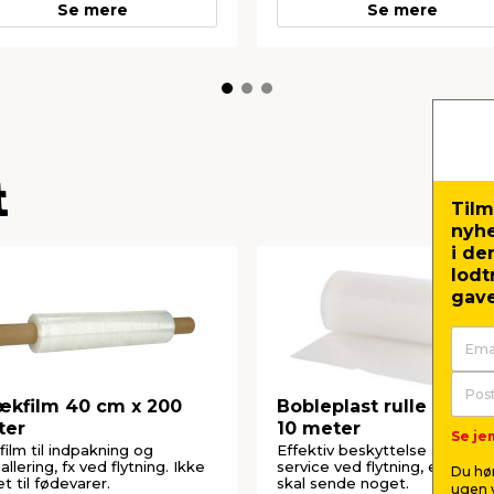
Se mere
Se mere
t
Tilm
nyh
i de
lodt
gave
ækfilm 40 cm x 200
Bobleplast rulle 50 cm
ter
10 meter
Se jem
 film til indpakning og
Effektiv beskyttelse af fx gla
llering, fx ved flytning. Ikke
service ved flytning, eller hvi
Du hør
t til fødevarer.
skal sende noget.
ugen v