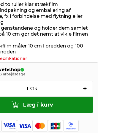
 to ruller klar strækfilm
l indpakning og emballering af
 fx i forbindelse med flytning eller
ng
 genstandene og holder dem samlet
å 10 cm gør det nemt at vikle filmen
kfilm måler 10 cm i bredden og 100
ængden
ecifikationer
 webshop
- 3 arbejdsdage
+
1
stk.
Læg i kurv