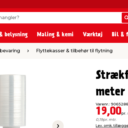
angler?
angler?
& belysning
Maling & kemi
Værktøj
Bil & 
Flyttekasser & tilbehør til flytning
pbevaring
Flyttekasser & tilbehør til flytning
Stræk
meter
Varenr.: 906528
19,00
pr. 
0,19
pr. mtr.
Lev. omk. tillægg