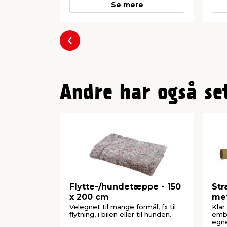
Se mere
Forrige
Andre har også se
Flytte-/hundetæppe - 150
Str
x 200 cm
me
Velegnet til mange formål, fx til
Klar
flytning, i bilen eller til hunden.
emba
egne