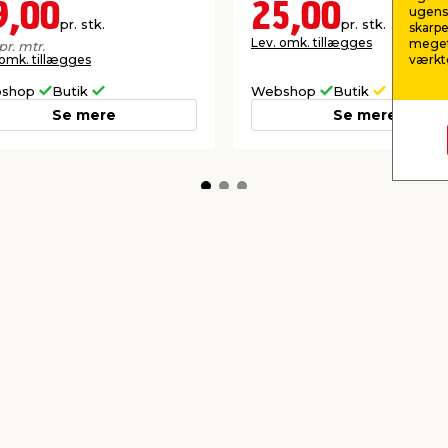
9,00
25,00
ugens 
pr. stk.
pr. stk.
skarpe
Lev. omk. tillægges
meget
pr. mtr.
 omk. tillægges
værktø
shop
Butik
Webshop
Butik
Se mere
Se mere