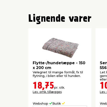
Lignende varer
Flytte-/hundetæppe - 150
Sen
x 200 cm
556
Velegnet til mange formål, fx til
Let 
flytning, i bilen eller til hunden.
gens
elle
18,75
1
pr. stk.
Lev. omk. tillægges
Lev.
Webshop
Butik
Web