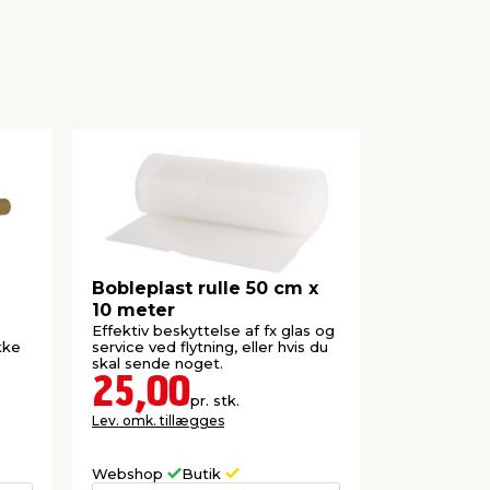
Bobleplast rulle 50 cm x
Flytte-/h
10 meter
x 100 cm
Effektiv beskyttelse af fx glas og
Velegnet til 
kke
service ved flytning, eller hvis du
flytning, i bi
skal sende noget.
25,00
12,9
pr. stk.
Lev. omk. tillægges
Lev. omk. til
Webshop
Butik
Webshop