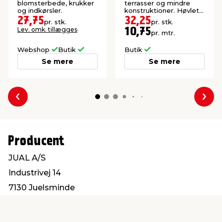
blomsterbede, krukker
terrasser og mindre
og indkørsler.
konstruktioner. Høvlet:
15 x 95 mm.
27,75
32,25
pr. stk.
pr. stk.
Lev. omk. tillægges
10,75
pr. mtr.
Webshop
Butik
Butik
Se mere
Se mere
Forrige
Næs
Producent
JUAL A/S
Industrivej 14
7130 Juelsminde
jual@jual.dk