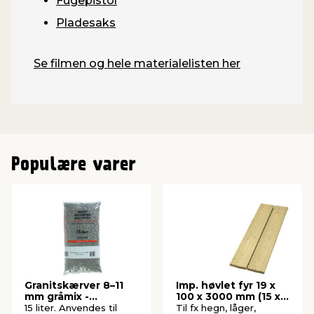
Fugepistol
Pladesaks
Se filmen og hele materialelisten her
Populære varer
Granitskærver 8–11
Imp. høvlet fyr 19 x
mm gråmix -
100 x 3000 mm (15 x
Safestone
95 mm)
15 liter. Anvendes til
Til fx hegn, låger,