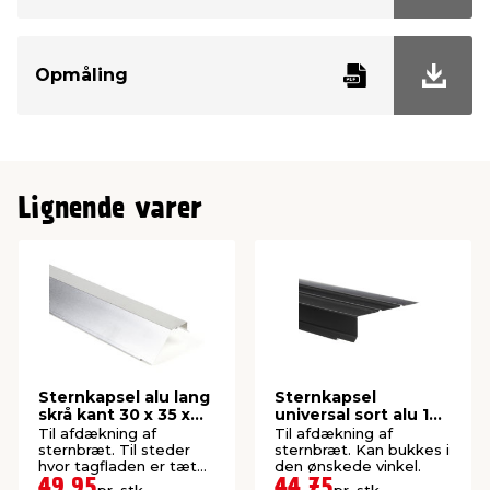
Opmåling
Lignende varer
Sternkapsel alu lang
Sternkapsel
skrå kant 30 x 35 x
universal sort alu 108
60 x 1000 mm
x 30 x 1000 mm
Til afdækning af
Til afdækning af
sternbræt. Til steder
sternbræt. Kan bukkes i
hvor tagfladen er tæt
den ønskede vinkel.
på sternbrættet.
49,95
44,75