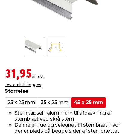
indretning
er & sikkerhed
 fittings
dsbelysning
eklædning
& udendørs spa
r & stilladser
e
behandling
ne, data & TV
& fritid
debeklædning
ing
asser & standere
rier
 sko
antning
ri & syltning
31,95
pr. stk.
Lev. omk. tillægges
dyr & ukrudt
Størrelse
25 x 25 mm
35 x 25 mm
45 x 25 mm
Sternkapsel i aluminium til afdækning af
sternbræt ved skrå stern
Denne er lige og velegnet til sternbræt, hvor
der er plads på begge sider af sternbrættet