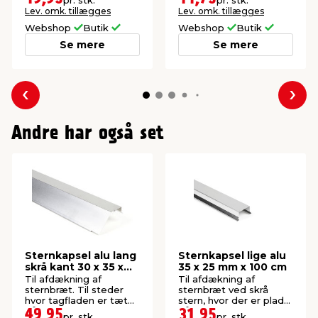
pr. stk.
pr. stk.
Lev. omk. tillægges
Lev. omk. tillægges
Webshop
Butik
Webshop
Butik
Se mere
Se mere
Forrige
Næs
Andre har også set
Sternkapsel alu lang
Sternkapsel lige alu
skrå kant 30 x 35 x
35 x 25 mm x 100 cm
60 x 1000 mm
Til afdækning af
Til afdækning af
sternbræt. Til steder
sternbræt ved skrå
hvor tagfladen er tæt
stern, hvor der er plads
på sternbrættet.
på begge sider.
49,95
31,95
pr. stk.
pr. stk.