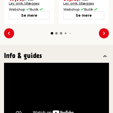
Lev. omk. tillægges
Lev. omk. tillægges
Webshop
Butik
Webshop
Butik
Se mere
Se mere
Forrige
Næs
Info & guides