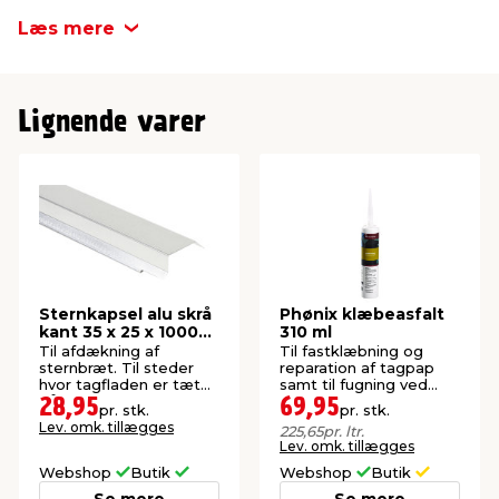
Farve
Aluminium
Læs mere
Lignende varer
Sternkapsel alu skrå
Phønix klæbeasfalt
kant 35 x 25 x 1000
310 ml
mm
Til afdækning af
Til fastklæbning og
sternbræt. Til steder
reparation af tagpap
hvor tagfladen er tæt
samt til fugning ved
på sternbrættet
ovenlys m.m.
28,95
69,95
pr. stk.
pr. stk.
Lev. omk. tillægges
225,65
pr. ltr.
Lev. omk. tillægges
Webshop
Butik
Webshop
Butik
Se mere
Se mere