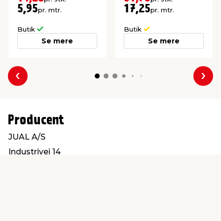
imprægneret gran.
5,95
17,25
pr. mtr.
pr. mtr.
Butik
Butik
Se mere
Se mere
Forrige
Næs
Producent
JUAL A/S
Industrivej 14
7130 Juelsminde
jual@jual.dk