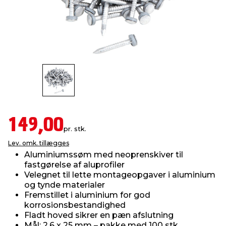
indretning
er & sikkerhed
 fittings
dsbelysning
eklædning
& udendørs spa
r & stilladser
e
behandling
ne, data & TV
& fritid
debeklædning
ing
asser & standere
rier
 sko
antning
ri & syltning
149,00
pr. stk.
Lev. omk. tillægges
dyr & ukrudt
Aluminiumssøm med neoprenskiver til
fastgørelse af aluprofiler
Velegnet til lette montageopgaver i aluminium
og tynde materialer
Fremstillet i aluminium for god
korrosionsbestandighed
Fladt hoved sikrer en pæn afslutning
Mål: 2,6 x 25 mm – pakke med 100 stk.