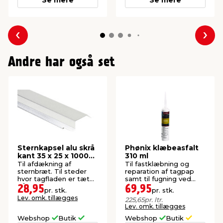
Forrige
Næs
Andre har også set
Sternkapsel alu skrå
Phønix klæbeasfalt
kant 35 x 25 x 1000
310 ml
mm
Til afdækning af
Til fastklæbning og
sternbræt. Til steder
reparation af tagpap
hvor tagfladen er tæt
samt til fugning ved
på sternbrættet
ovenlys m.m.
28,95
69,95
pr. stk.
pr. stk.
Lev. omk. tillægges
225,65
pr. ltr.
Lev. omk. tillægges
Webshop
Butik
Webshop
Butik