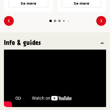
Se mere
Se mere
Forrige
Næs
Info & guides