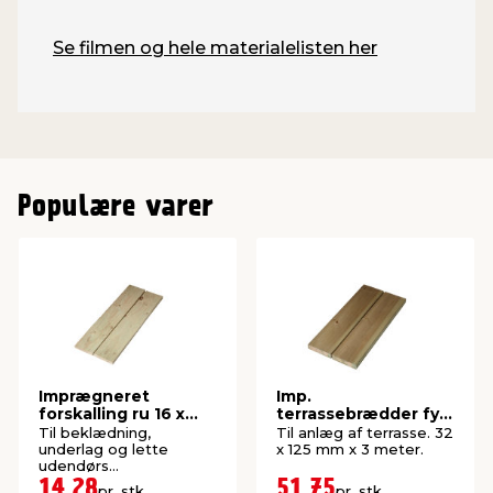
Se filmen og hele materialelisten her
Populære varer
Imprægneret
Imp.
forskalling ru 16 x
terrassebrædder fyr
100 x 2400 mm
32 x 125 mm x 3
Til beklædning,
Til anlæg af terrasse. 32
meter
underlag og lette
x 125 mm x 3 meter.
udendørs
konstruktioner. P1-
14,28
51,75
pr. stk.
pr. stk.