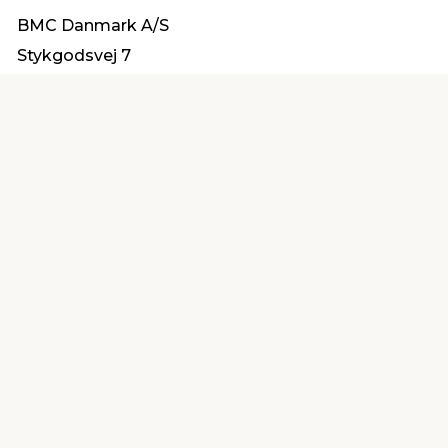
BMC Danmark A/S
Stykgodsvej 7
9000 Aalborg
info@bmc-danmark.dk
Find en butik
Kundeservice
nær dig
Åbent alle dage 8 -
Køb i webshop
19
byt i butik