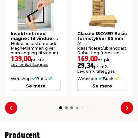
Insektnet med
Glasuld ISOVER Basic
magnet til vinduer
formstykker 95 mm
150 x 130 cm
Holder insekterne ude.
A1
Magnetrammen giver
klassificeret/ubrandbart.
nem adgang til vinduet.
Robust og formstabil
isolering. 10 stk./pk.
139,00
169,00
pr. stk.
pr. pk.
(5,76 m²).
Lev. omk. tillægges
29,34
pr. m2.
Lev. omk. tillægges
Webshop
Butik
Webshop
Butik
Se mere
Se mere
Forrige
Næs
Producent