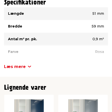
Specifikationer
Type
Værdi
Længde
51 mm
Bredde
59 mm
Antal m² pr. pk.
0,9 m²
Farve
Rosa
Frostsikker
Ja
Læs mere
Tykkelse
6 mm
Lignende varer