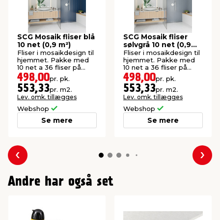
SCG Mosaik fliser blå
SCG Mosaik fliser
10 net (0,9 m²)
sølvgrå 10 net (0,9
m²)
Fliser i mosaikdesign til
Fliser i mosaikdesign til
hjemmet. Pakke med
hjemmet. Pakke med
10 net a 36 fliser på
10 net a 36 fliser på
291×346 mm.
291×346 mm.
498,00
498,00
pr. pk.
pr. pk.
553,33
553,33
pr. m2.
pr. m2.
Lev. omk. tillægges
Lev. omk. tillægges
Webshop
Webshop
Se mere
Se mere
Forrige
Næs
Andre har også set