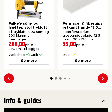
Falke® søm- og
Fermacell® fibergips
hæftepistol trykluft
retkant handy 12,5
mm
Til trykluft. 1000 søm og
Fiberforstærket,
500 klammer
gipsbundet plade. 12,5
medfølger.
mm x 90 x 120 cm.
288,00
95,00
pr. stk.
pr. stk.
Lev. omk. tillægges
Webshop
Butik
Butik
Se mere
Se mere
Forrige
Næs
Info & guides