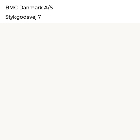
BMC Danmark A/S
Stykgodsvej 7
9000 Aalborg
info@bmc-danmark.dk
Find en butik
Kundeservice
nær dig
Åbent alle dage 8 -
Køb i webshop
19
byt i butik