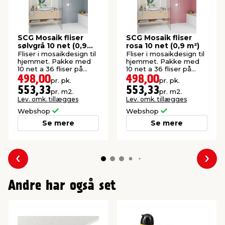
SCG Mosaik fliser
SCG Mosaik fliser
sølvgrå 10 net (0,9
rosa 10 net (0,9 m²)
m²)
Fliser i mosaikdesign til
Fliser i mosaikdesign til
hjemmet. Pakke med
hjemmet. Pakke med
10 net a 36 fliser på
10 net a 36 fliser på
291×346 mm.
291×346 mm.
498,00
498,00
pr. pk.
pr. pk.
553,33
553,33
pr. m2.
pr. m2.
Lev. omk. tillægges
Lev. omk. tillægges
Webshop
Webshop
Se mere
Se mere
Forrige
Næs
Andre har også set