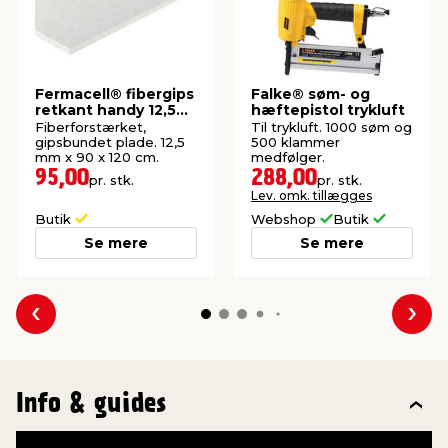
Fermacell® fibergips
Falke® søm- og
retkant handy 12,5
hæftepistol trykluft
mm
Fiberforstærket,
Til trykluft. 1000 søm og
gipsbundet plade. 12,5
500 klammer
mm x 90 x 120 cm.
medfølger.
95,00
288,00
pr. stk.
pr. stk.
Lev. omk. tillægges
Butik
Webshop
Butik
Se mere
Se mere
Forrige
Næs
Info & guides