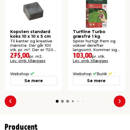
Kopsten standard
Turfline Turbo
koks 10 x 10 x 5 cm
græsfrø 1 kg
Til kanter og kreative
Spirer hurtigt frem og
mønstre. Der går 100
vokser derefter
stk. pr. m². Der er 720
langsomt. Kommer sig
stk. pr. palle.
hurtigt efter tørke.
275,00
103,00
pr. m2.
pr. stk.
Lev. omk. tillægges
Lev. omk. tillægges
Webshop
Webshop
Butik
Se mere
Se mere
Forrige
Næs
Producent