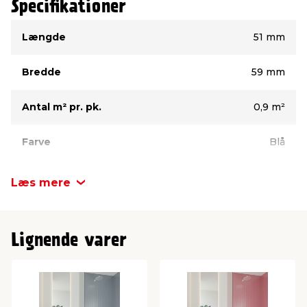
Specifikationer
Type
Værdi
Længde
51 mm
Bredde
59 mm
Antal m² pr. pk.
0,9 m²
Farve
Blå
Frostsikker
Ja
Læs mere
Tykkelse
6 mm
Lignende varer