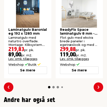
Laminatgulv Baronial
ReadyFix Space
eg 192 x 1285 mm
laminatgulv 8 mm -
Eg Montreux K651
Laminatgulv med
Flot gulv med ekstra
naturtro overflade.
brede paneler i
Montage: Kliksystem.
egetræslook og med V-
2,47 m²/pk.
fuger. 2,52 m²/pk.
219,83
299,88
pr. pk.
pr. pk.
89,00
119,00
pr. m2.
pr. m2.
Lev. omk. tillægges
Lev. omk. tillægges
Webshop
Butik
Webshop
Se mere
Se mere
Forrige
Næs
Andre har også set