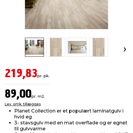
indretning
er & sikkerhed
 fittings
dsbelysning
eklædning
& udendørs spa
r & stilladser
e
behandling
ne, data & TV
& fritid
debeklædning
ing
asser & standere
rier
 sko
antning
ri & syltning
219,83
pr. pk.
dyr & ukrudt
89,00
pr. m2.
Lev. omk. tillægges
Planet Collection er et populært laminatgulv i
hvid eg
3- stavsgulv med en mat overflade og er egnet
til gulvvarme