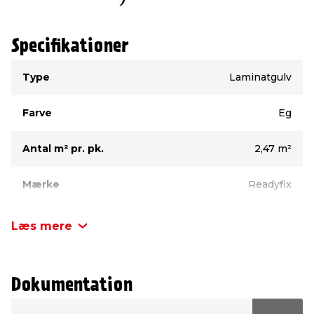
Specifikationer
Type
Værdi
Type
Laminatgulv
Farve
Eg
Antal m² pr. pk.
2,47 m²
Mærke
Readyfix
Garanti
15 år
Læs mere
Højde
7 mm
Dokumentation