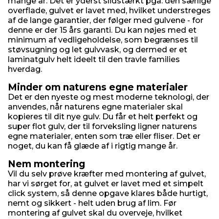
mange år. Det er yderst slidstærkt pga. den særlige
overflade, gulvet er lavet med, hvilket understreges
af de lange garantier, der følger med gulvene - for
denne er der 15 års garanti. Du kan nøjes med et
minimum af vedligeholdelse, som begrænses til
støvsugning og let gulvvask, og dermed er et
laminatgulv helt ideelt til den travle families
hverdag.
Minder om naturens egne materialer
Det er den nyeste og mest moderne teknologi, der
anvendes, når naturens egne materialer skal
kopieres til dit nye gulv. Du får et helt perfekt og
super flot gulv, der til forveksling ligner naturens
egne materialer, enten som træ eller fliser. Det er
noget, du kan få glæde af i rigtig mange år.
Nem montering
Vil du selv prøve kræfter med montering af gulvet,
har vi sørget for, at gulvet er lavet med et simpelt
click system, så denne opgave klares både hurtigt,
nemt og sikkert - helt uden brug af lim. Før
montering af gulvet skal du overveje, hvilket