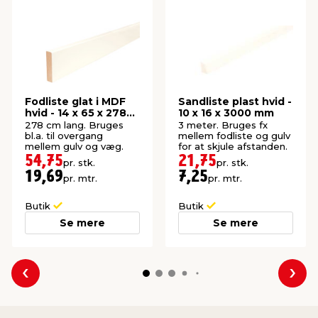
Fodliste glat i MDF
Sandliste plast hvid -
hvid - 14 x 65 x 2780
10 x 16 x 3000 mm
mm
278 cm lang. Bruges
3 meter. Bruges fx
bl.a. til overgang
mellem fodliste og gulv
mellem gulv og væg.
for at skjule afstanden.
54,75
21,75
pr. stk.
pr. stk.
19,69
7,25
pr. mtr.
pr. mtr.
Butik
Butik
Se mere
Se mere
Forrige
Næs