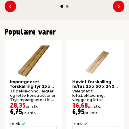
Se forrige
Se 
Populære varer
Imprægneret
Høvlet forskalling
forskalling fyr 25 x
m/fas 25 x 50 x 2400
50 x 4200 mm
mm
Til beklædning, lægter
Velegnet til
og lette konstruktioner.
loftsbeklædning,
Trykimprægneret i kl.
vægge og lette
NTR AB.
konstruktioner. Høvlet:
28,35
16,68
pr. stk.
pr. stk.
21 x 45 mm.
6,75
6,95
pr. mtr.
pr. mtr.
Butik
Butik