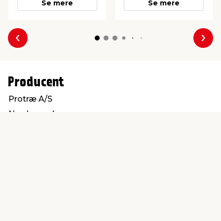
Se mere
Se mere
Forrige
Næs
Producent
Protræ A/S
Nordvang 4
6630 Rødding
info@protrae.com
Find en butik
Kundeservice