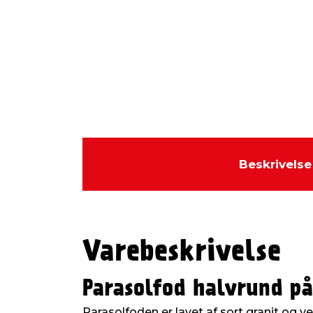
Beskrivelse
Varebeskrivelse
Parasolfod halvrund p
Parasolfoden er lavet af sort granit og ve