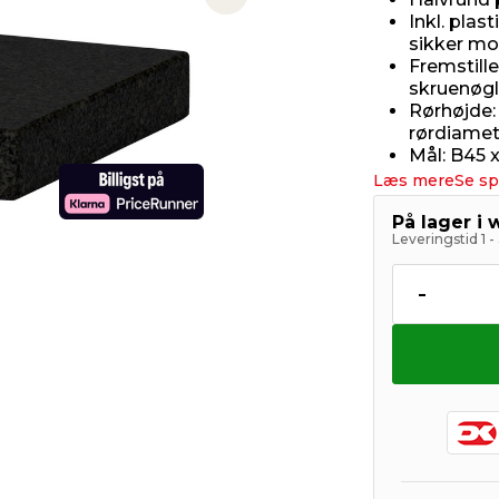
Next slide
Inkl. plas
sikker mo
Fremstille
skruenøg
Rørhøjde: 
rørdiame
Mål: B45 
Læs mere
Se sp
På lager i
Leveringstid 1 
-