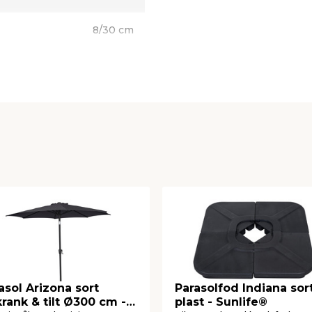
8/30 cm
45 cm
28 cm
asol Arizona sort
Parasolfod Indiana sor
rank & tilt Ø300 cm -
plast - Sunlife®