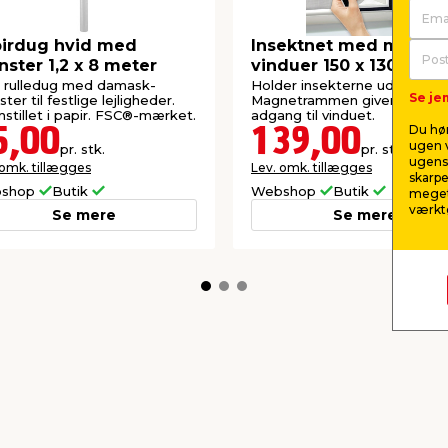
irdug hvid med
Insektnet med magnet 
ster 1,2 x 8 meter
vinduer 150 x 130 cm
 rulledug med damask-
Holder insekterne ude.
Se jem
ter til festlige lejligheder.
Magnetrammen giver nem
Fremstillet i papir. FSC®-mærket.
adgang til vinduet.
Du hør
5,00
139,00
ugen v
pr. stk.
pr. stk.
ugens 
 omk. tillægges
Lev. omk. tillægges
skarpe
shop
Butik
Webshop
Butik
meget
værktø
Se mere
Se mere