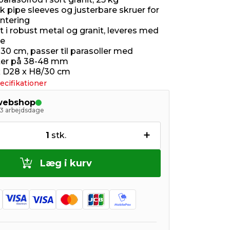
tik pipe sleeves og justerbare skruer for
ntering
t i robust metal og granit, leveres med
le
30 cm, passer til parasoller med
ter på 38-48 mm
x D28 x H8/30 cm
ecifikationer
 webshop
- 3 arbejdsdage
+
1
stk.
Læg i kurv