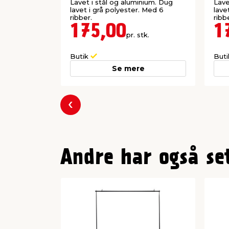
Sunlife®
Sun
Lavet i stål og aluminium. Dug
Lave
lavet i grå polyester. Med 6
lave
ribber.
ribb
175,00
1
pr. stk.
Butik
But
Se mere
Forrige
Andre har også se