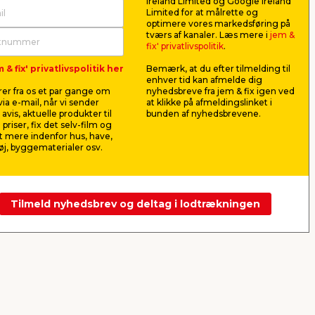
Ireland Limited og Google Ireland
Limited for at målrette og
optimere vores markedsføring på
til
Flagstang med
Fluenet ti
tværs af kanaler. Læs mere i
jem &
Dannebrog 160 cm
cm
fix' privatlivspolitik
.
Til at stille frem på fx
2-delt fluen
 & fix' privatlivspolitik her
Bemærk, at du efter tilmelding til
fødselsdage. 160 cm.
enhver tid kan afmelde dig
er fra os et par gange om
nyhedsbreve fra jem & fix igen ved
98,00
69,0
ia e-mail, når vi sender
at klikke på afmeldingslinket i
pr. stk.
avis, aktuelle produkter til
bunden af nyhedsbrevene.
Lev. omk. tillægges
Lev. omk. til
 priser, fix det selv-film og
Webshop
Butik
Webshop
 mere indenfor hus, have,
j, byggematerialer osv.
Se mere
Tilmeld nyhedsbrev og deltag i lodtrækningen
Næste