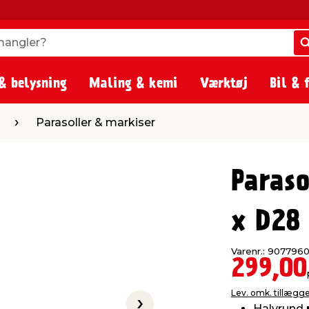
angler?
angler?
& belysning
Maling & kemi
Værktøj
Bil & 
ller & markiser
Parasoller & markiser
Paras
x D28
Varenr.: 907796
299,00
Lev. omk. tillægg
Halvrund p