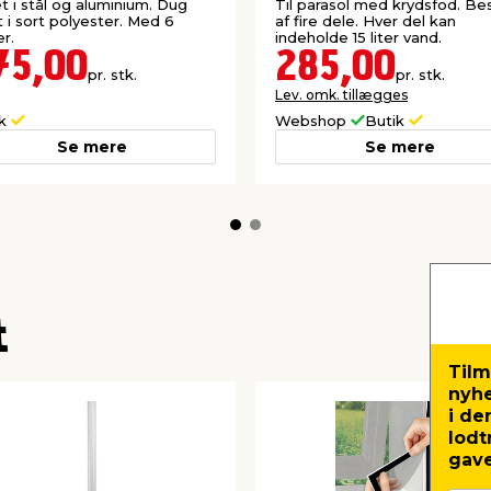
life®
t i stål og aluminium. Dug
Til parasol med krydsfod. Be
t i sort polyester. Med 6
af fire dele. Hver del kan
er.
indeholde 15 liter vand.
75,00
285,00
pr. stk.
pr. stk.
Lev. omk. tillægges
ik
Webshop
Butik
Se mere
Se mere
t
Tilm
nyh
i de
lodt
gave