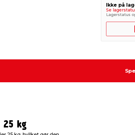
Ikke på lag
Se lagerstatu
Lagerstatus o
Spe
å 25 kg
jer 25 kg, hvilket gør den