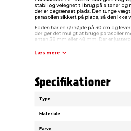
stabil og velegnet til brug på altaner og
der er begrænset plads. Den tunge vægt
parasollen sikkert på plads, så den ikke v
Foden har en rørhøjde på 30 cm og lever
der gør det muligt at bruge parasoller 
enten 38 mm eller 48 mm. Der er justerb
gør det nemt at fastgøre parasollen sikker
skruenøgle medfølger, så monteringen k
Læs mere
ekstra værktøj.
Målene på parasolfoden er 45 cm i bred
cm i højden på selve basen. Højden på rø
halvrunde design gør det muligt at plac
Specifikationer
væg eller et gelænder, hvilket sparer plad
brug på altaner eller steder, hvor der ikk
Type
Værdi
rådighed.
Type
Materiale
Farve