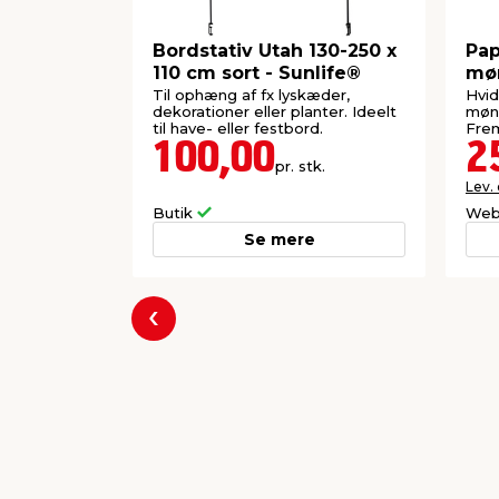
Bordstativ Utah 130-250 x
Pap
110 cm sort - Sunlife®
møn
Til ophæng af fx lyskæder,
Hvid
dekorationer eller planter. Ideelt
møns
til have- eller festbord.
100,00
2
pr. stk.
Lev.
Butik
Web
Se mere
Forrige
Populære varer