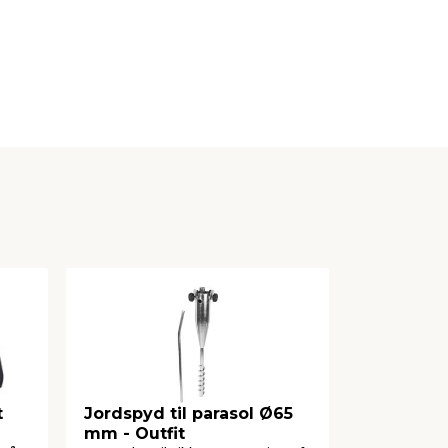
t
Jordspyd til parasol Ø65
Altanpara
mm - Outfit
sandgrå B