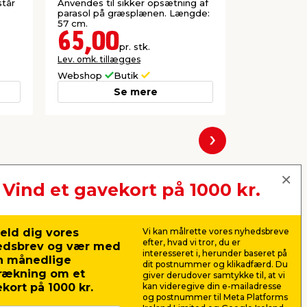
H234 cm
står
Anvendes til sikker opsætning af
Lavet i met
parasol på græsplænen. Længde:
dug i polyes
57 cm.
65,00
249,
pr. stk.
Lev. omk. tillægges
Lev. omk. til
Webshop
Butik
Webshop
Se mere
Næste
Vind et gavekort på 1000 kr.
eld dig vores
Vi kan målrette vores nyhedsbreve
efter, hvad vi tror, du er
edsbrev og vær med
interesseret i, herunder baseret på
n månedlige
dit postnummer og klikadfærd. Du
rækning om et
giver derudover samtykke til, at vi
kort på 1000 kr.
kan videregive din e-mailadresse
og postnummer til Meta Platforms