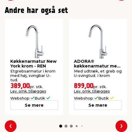
Andre har også set
Køkkenarmatur New
ADORA®
York krom - REN
køkkenarmatur med
udtræk
Etgrebsarmatur i krom
Med udtræk, et greb og
med høj, svingbar U-
U-svingtud. I krom
tud.
389,00
899,00
pr. stk.
pr. stk.
Lev. omk. tillægges
Lev. omk. tillægges
Webshop
Butik
Webshop
Butik
Se mere
Se mere
Forrige
Næs