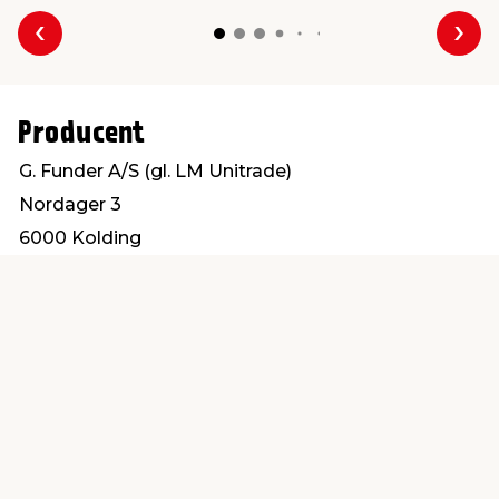
Forrige
Næs
Producent
G. Funder A/S (gl. LM Unitrade)
Nordager 3
6000 Kolding
salg@gfunder.dk
Find en butik
Kundeservice
nær dig