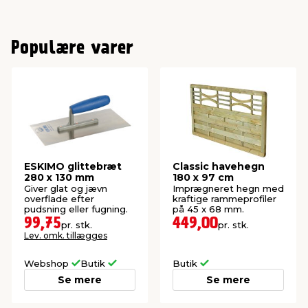
Populære varer
ESKIMO glittebræt
Classic havehegn
280 x 130 mm
180 x 97 cm
Giver glat og jævn
Imprægneret hegn med
overflade efter
kraftige rammeprofiler
pudsning eller fugning.
på 45 x 68 mm.
99,75
449,00
pr. stk.
pr. stk.
Lev. omk. tillægges
Webshop
Butik
Butik
Se mere
Se mere