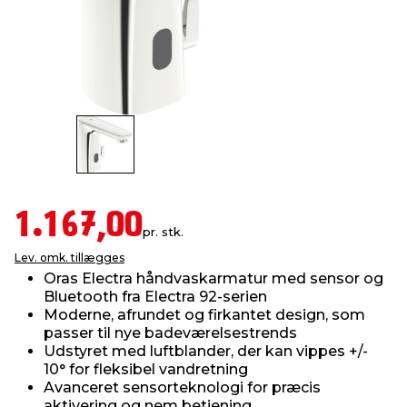
indretning
er & sikkerhed
 fittings
dsbelysning
eklædning
& udendørs spa
r & stilladser
e
behandling
ne, data & TV
& fritid
debeklædning
ing
asser & standere
rier
 sko
antning
ri & syltning
1.167,00
pr. stk.
Lev. omk. tillægges
dyr & ukrudt
Oras Electra håndvaskarmatur med sensor og
Bluetooth fra Electra 92-serien
Moderne, afrundet og firkantet design, som
passer til nye badeværelsestrends
Udstyret med luftblander, der kan vippes +/-
10° for fleksibel vandretning
Avanceret sensorteknologi for præcis
aktivering og nem betjening