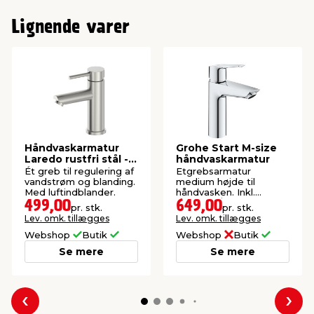
Lignende varer
Håndvaskarmatur
Grohe Start M-size
Laredo rustfri stål -
håndvaskarmatur
REN
Ét greb til regulering af
Etgrebsarmatur
vandstrøm og blanding.
medium højde til
Med luftindblander.
håndvasken. Inkl.
slanger 3/8".
499,00
649,00
pr. stk.
pr. stk.
Lev. omk. tillægges
Lev. omk. tillægges
Webshop
Butik
Webshop
Butik
Se mere
Se mere
Forrige
Næs