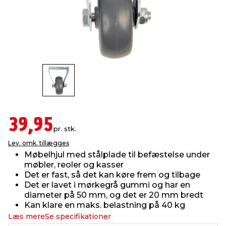
indretning
er & sikkerhed
 fittings
dsbelysning
eklædning
& udendørs spa
r & stilladser
e
behandling
ne, data & TV
& fritid
debeklædning
ing
asser & standere
rier
 sko
antning
ri & syltning
39,95
pr. stk.
Lev. omk. tillægges
dyr & ukrudt
Møbelhjul med stålplade til befæstelse under
møbler, reoler og kasser
Det er fast, så det kan køre frem og tilbage
Det er lavet i mørkegrå gummi og har en
diameter på 50 mm, og det er 20 mm bredt
Kan klare en maks. belastning på 40 kg
Læs mere
Se specifikationer