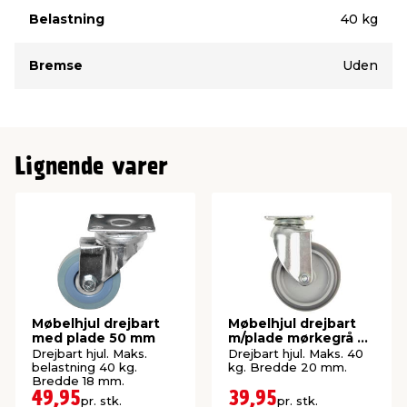
Belastning
40 kg
Bremse
Uden
Lignende varer
Møbelhjul drejbart
Møbelhjul drejbart
med plade 50 mm
m/plade mørkegrå 50
mm
Drejbart hjul. Maks.
Drejbart hjul. Maks. 40
belastning 40 kg.
kg. Bredde 20 mm.
Bredde 18 mm.
49,95
39,95
pr. stk.
pr. stk.