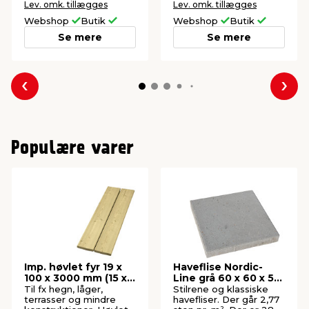
Lev. omk. tillægges
Lev. omk. tillægges
Webshop
Butik
Webshop
Butik
Se mere
Se mere
Forrige
Næs
Populære varer
Imp. høvlet fyr 19 x
Haveflise Nordic-
100 x 3000 mm (15 x
Line grå 60 x 60 x 5
95 mm)
cm
Til fx hegn, låger,
Stilrene og klassiske
terrasser og mindre
havefliser. Der går 2,77