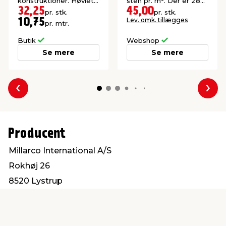
konstruktioner. Høvlet:
sten pr. m². Der er 28
15 x 95 mm.
stk. pr. palle.
32,25
45,00
pr. stk.
pr. stk.
Lev. omk. tillægges
10,75
pr. mtr.
Butik
Webshop
Se mere
Se mere
Forrige
Næs
Producent
Millarco International A/S
Rokhøj 26
8520 Lystrup
service@millarco.com