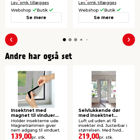
Lev. omk. tillægges
Lev. omk. tillægges
Webshop
Butik
Webshop
Butik
Se mere
Se mere
Forrige
Næs
Andre har også set
Insektnet med
Selvlukkende dør
magnet til vinduer
med insektnet
150 x 130 cm
210x100 cm
Holder insekterne ude.
Luft ud uden at få
Magnetrammen giver
insekter ind. Justerbar i
nem adgang til vinduet.
størrelsen. Med hvid
aluramme.
139,00
219,00
pr. stk.
pr. stk.