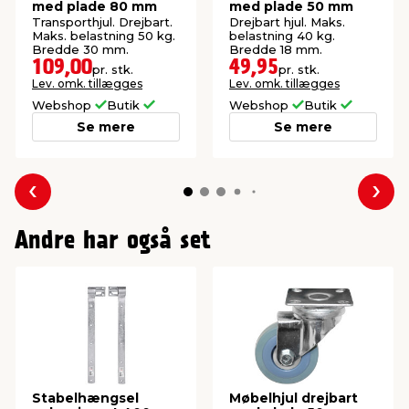
med plade 80 mm
med plade 50 mm
Transporthjul. Drejbart.
Drejbart hjul. Maks.
Maks. belastning 50 kg.
belastning 40 kg.
Bredde 30 mm.
Bredde 18 mm.
109,00
49,95
pr. stk.
pr. stk.
Lev. omk. tillægges
Lev. omk. tillægges
Webshop
Butik
Webshop
Butik
Se mere
Se mere
Forrige
Næs
Andre har også set
Stabelhængsel
Møbelhjul drejbart