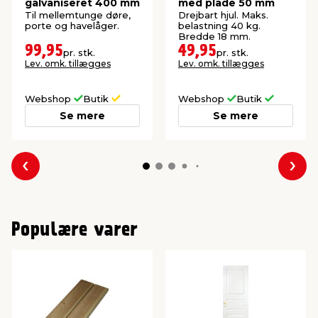
galvaniseret 400 mm
med plade 50 mm
Til mellemtunge døre,
Drejbart hjul. Maks.
porte og havelåger.
belastning 40 kg.
Bredde 18 mm.
99,95
49,95
pr. stk.
pr. stk.
Lev. omk. tillægges
Lev. omk. tillægges
Webshop
Butik
Webshop
Butik
Se mere
Se mere
Forrige
Næs
Populære varer