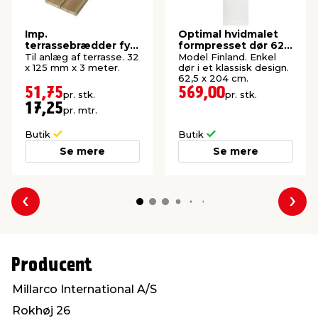
Imp.
Optimal hvidmalet
terrassebrædder fyr
formpresset dør 62,5
32 x 125 mm x 3
x 204 cm
Til anlæg af terrasse. 32
Model Finland. Enkel
meter
x 125 mm x 3 meter.
dør i et klassisk design.
62,5 x 204 cm.
51,75
569,00
pr. stk.
pr. stk.
17,25
pr. mtr.
Butik
Butik
Se mere
Se mere
Forrige
Næs
Producent
Millarco International A/S
Rokhøj 26