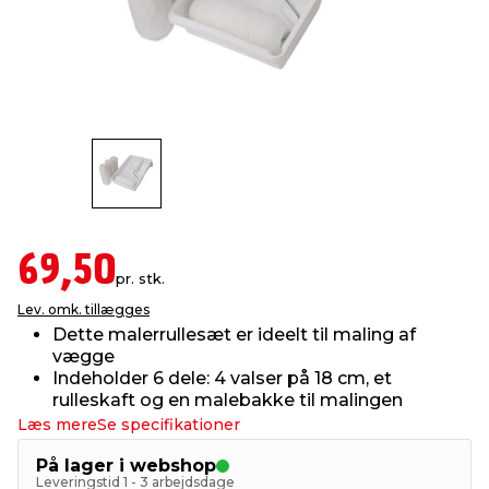
indretning
er & sikkerhed
 fittings
dsbelysning
eklædning
& udendørs spa
r & stilladser
e
behandling
ne, data & TV
& fritid
debeklædning
ing
asser & standere
rier
 sko
antning
ri & syltning
69,50
pr. stk.
Lev. omk. tillægges
dyr & ukrudt
Dette malerrullesæt er ideelt til maling af
vægge
Indeholder 6 dele: 4 valser på 18 cm, et
rulleskaft og en malebakke til malingen
Læs mere
Se specifikationer
På lager i webshop
Leveringstid 1 - 3 arbejdsdage