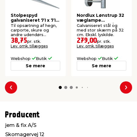
Stolpespyd
Nordlux Lønstrup 32
galvaniseret 71 x 71 x
væglampe
750 mm
galvaniseret stål
Til opsætning af hegn,
Galvaniseret stål og
carporte, skure og
med stor skærm på 32
andre udendørs
cm. Ekskl. lyskilde.
konstruktioner.
38,75
279,00
pr. stk.
pr. stk.
Lev. omk. tillægges
Lev. omk. tillægges
Webshop
Butik
Webshop
Butik
Se mere
Se mere
Forrige
Næs
Producent
jem & fix A/S
Skomagervej 12