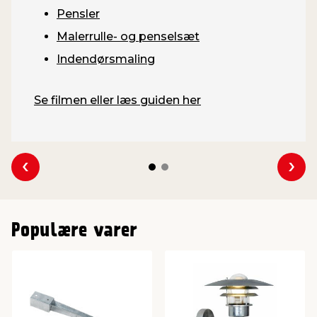
Pensler
Malerrulle- og penselsæt
Indendørsmaling
Se filmen eller læs guiden her
Se forrige
Se 
Populære varer