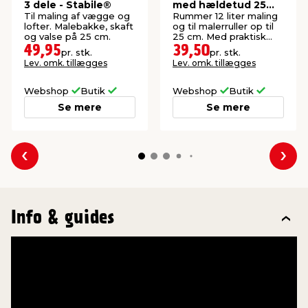
3 dele - Stabile®
med hældetud 25
cm - LUXI®
Til maling af vægge og
Rummer 12 liter maling
lofter. Malebakke, skaft
og til malerruller op til
og valse på 25 cm.
25 cm. Med praktisk
hældetud i hjørnet.
49,95
39,50
pr. stk.
pr. stk.
Lev. omk. tillægges
Lev. omk. tillægges
Webshop
Butik
Webshop
Butik
Se mere
Se mere
Forrige
Næs
Info & guides