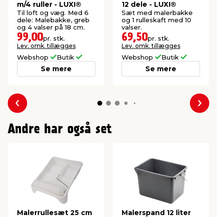
m/4 ruller - LUXI®
12 dele - LUXI®
Til loft og væg. Med 6
Sæt med malerbakke
dele: Malebakke, greb
og 1 rulleskaft med 10
og 4 valser på 18 cm.
valser.
99,00
69,50
pr. stk.
pr. stk.
Lev. omk. tillægges
Lev. omk. tillægges
Webshop
Butik
Webshop
Butik
Se mere
Se mere
Forrige
Næs
Andre har også set
Malerrullesæt 25 cm
Malerspand 12 liter