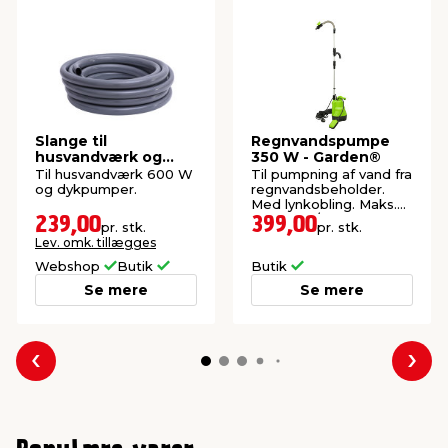
Slange til
Regnvandspumpe
husvandværk og
350 W - Garden®
dykpumpe - 10 meter
Til husvandværk 600 W
Til pumpning af vand fra
og dykpumper.
regnvandsbeholder.
Med lynkobling. Maks.
5200 liter/t.
239,00
399,00
pr. stk.
pr. stk.
Lev. omk. tillægges
Webshop
Butik
Butik
Se mere
Se mere
Forrige
Næs