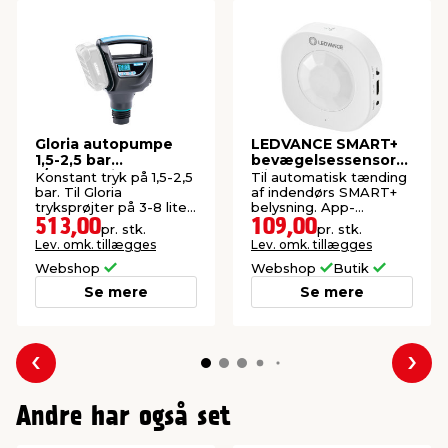
bred og bør opbevares tørt, indtil den skal bruges.
Gloria autopumpe
LEDVANCE SMART+
1,5-2,5 bar
bevægelsessensor
t/tryksprøjte
wi-fi
Konstant tryk på 1,5-2,5
Til automatisk tænding
bar. Til Gloria
af indendørs SMART+
tryksprøjter på 3-8 liter.
belysning. App-
Ekskl. batteri.
betjening via wifi.
513,00
109,00
pr. stk.
pr. stk.
Lev. omk. tillægges
Lev. omk. tillægges
Webshop
Webshop
Butik
Se mere
Se mere
Forrige
Næs
Andre har også set