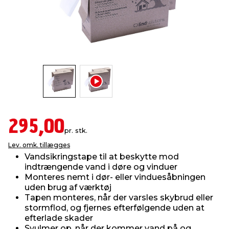
indretning
er & sikkerhed
 fittings
dsbelysning
eklædning
& udendørs spa
r & stilladser
e
behandling
ne, data & TV
& fritid
debeklædning
ing
asser & standere
rier
 sko
antning
ri & syltning
295,00
pr. stk.
Lev. omk. tillægges
dyr & ukrudt
Vandsikringstape til at beskytte mod
indtrængende vand i døre og vinduer
Monteres nemt i dør- eller vinduesåbningen
uden brug af værktøj
Tapen monteres, når der varsles skybrud eller
stormflod, og fjernes efterfølgende uden at
efterlade skader
Svulmer op, når der kommer vand på og