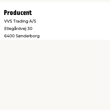
Producent
VVS Trading A/S
Ellegårdvej 30
6400 Sønderborg
salg@vvs-trading.dk
Find en butik
Kundeservice
nær dig