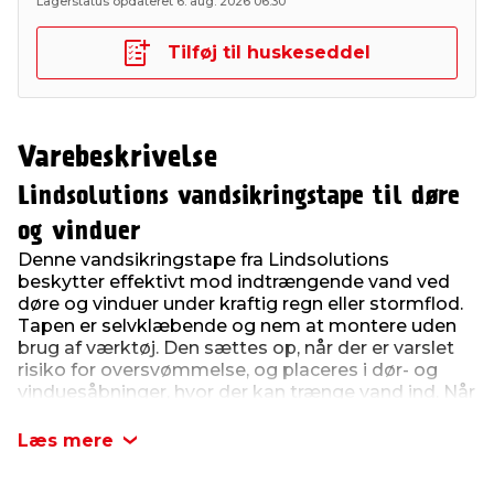
Lagerstatus opdateret 6. aug. 2026 06:30
Tilføj til huskeseddel
Varebeskrivelse
Lindsolutions vandsikringstape til døre
og vinduer
Denne vandsikringstape fra Lindsolutions
beskytter effektivt mod indtrængende vand ved
døre og vinduer under kraftig regn eller stormflod.
Tapen er selvklæbende og nem at montere uden
brug af værktøj. Den sættes op, når der er varslet
risiko for oversvømmelse, og placeres i dør- og
vinduesåbninger, hvor der kan trænge vand ind. Når
tapen kommer i kontakt med vand, svulmer den
op til ca. 3 cm inden for 3 minutter og lukker
Læs mere
effektivt af for vandgennemtrængning.