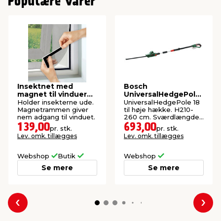
Populære varer
Insektnet med
Bosch
magnet til vinduer
UniversalHedgePole
150 x 130 cm
18 hækkeklipper
Holder insekterne ude.
UniversalHedgePole 18
m/teleskop
Magnetrammen giver
til høje hække. H210-
nem adgang til vinduet.
260 cm. Sværdlængde:
43 cm.
139,00
693,00
pr. stk.
pr. stk.
Lev. omk. tillægges
Lev. omk. tillægges
Webshop
Butik
Webshop
Se mere
Se mere
Forrige
Næs