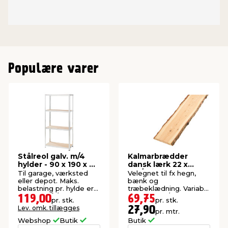
Populære varer
Stålreol galv. m/4
Kalmarbrædder
hylder - 90 x 190 x 40
dansk lærk 22 x
cm
150/250 x 2500 mm
Til garage, værksted
Velegnet til fx hegn,
eller depot. Maks.
bænk og
belastning pr. hylde er
træbeklædning. Variabel
125 kg. Stål/MDF.
bredde: 150/250 mm.
119,00
69,75
pr. stk.
pr. stk.
Lev. omk. tillægges
27,90
pr. mtr.
Webshop
Butik
Butik