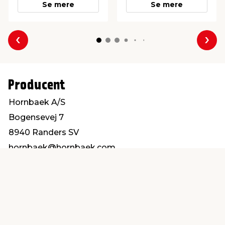
Se mere
Se mere
Forrige
Næs
Producent
Hornbaek A/S
Bogensevej 7
8940 Randers SV
hornbaek@hornbaek.com
Find en butik
Kundeservice