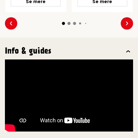
Se mere
Se mere
Forrige
Næs
Info & guides