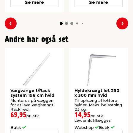
Se mere
Se mere
Forrige
Næs
Andre har også set
Vægvange t/Rack
Hyldeknægt let 250
system 198 cm hvid
x 300 mm hvid
Monteres på væggen
Til ophæng af lettere
for at lave væghængt
hylder. Maks. belastning
Rack reol.
23 kg.
69,95
14,95
pr. stk.
pr. stk.
Lev. omk. tillægges
Butik
Webshop
Butik