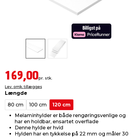
indretning
er & sikkerhed
 fittings
dsbelysning
eklædning
& udendørs spa
r & stilladser
e
behandling
ne, data & TV
& fritid
debeklædning
ing
asser & standere
rier
 sko
antning
ri & syltning
169,00
pr. stk.
Lev. omk. tillægges
dyr & ukrudt
Længde
80 cm
100 cm
120 cm
Melaminhylder er både rengøringsvenlige og
har en holdbar, ensartet overflade
Denne hylde er hvid
Hylden har en tykkelse på 22 mm og måler 30