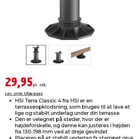
indretning
er & sikkerhed
 fittings
dsbelysning
eklædning
& udendørs spa
r & stilladser
e
behandling
ne, data & TV
& fritid
debeklædning
ing
asser & standere
rier
 sko
antning
ri & syltning
29,95
pr. stk.
dyr & ukrudt
Lev. omk. tillægges
HSI Terra Classic 4 fra HSI er en
terrasseopklodsning, som bruges til at lave et
lige og stabilt underlag under din terrasse
Den er velegnet på steder, hvor der er
højdeforskelle, og denne kan justeres i højden
fra 130-198 mm ved at dreje gevindet
Placeres på et stabilt underlag fx stampet grus