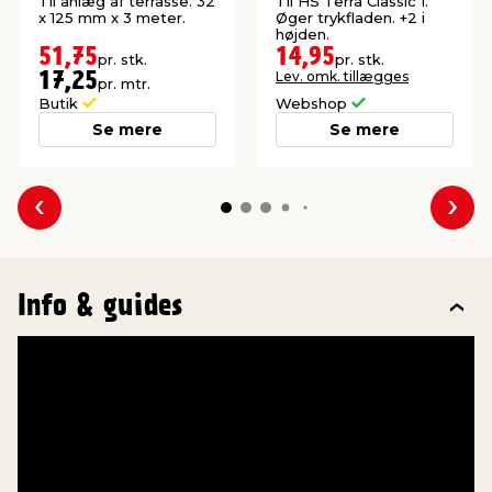
32 x 125 mm x 3
Til anlæg af terrasse. 32
Til HS Terra Classic 1.
meter
x 125 mm x 3 meter.
Øger trykfladen. +2 i
højden.
51,75
14,95
pr. stk.
pr. stk.
Lev. omk. tillægges
17,25
pr. mtr.
Butik
Webshop
Se mere
Se mere
Forrige
Næs
Info & guides