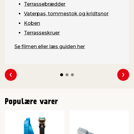
Terrassebrædder
Vaterpas, tommestok og kridtsnor
Koben
Terrasseskruer
Se filmen eller læs guiden her
Se forrige
Se 
Populære varer