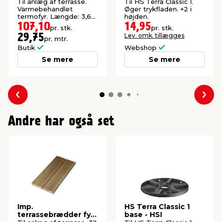
Til anlæg af terrasse.
Til HS Terra Classic 1.
Varmebehandlet
Øger trykfladen. +2 i
termofyr. Længde: 3,6
højden.
meter.
107,10
14,95
pr. stk.
pr. stk.
Lev. omk. tillægges
29,75
pr. mtr.
Butik
Webshop
Se mere
Se mere
Forrige
Næs
Andre har også set
Imp.
HS Terra Classic 1
terrassebrædder fyr
base - HSI