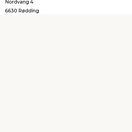
Nordvang 4
6630 Rødding
info@protrae.com
Find en butik
Kundeservice
nær dig
Åbent alle dage 8 -
Køb i webshop
19
byt i butik
Kundeservice