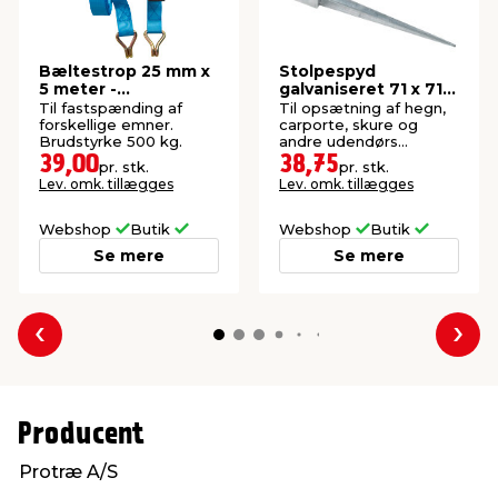
Bæltestrop 25 mm x
Stolpespyd
5 meter -
galvaniseret 71 x 71 x
AutoZone®
750 mm
Til fastspænding af
Til opsætning af hegn,
forskellige emner.
carporte, skure og
Brudstyrke 500 kg.
andre udendørs
konstruktioner.
39,00
38,75
pr. stk.
pr. stk.
Lev. omk. tillægges
Lev. omk. tillægges
Webshop
Butik
Webshop
Butik
Se mere
Se mere
Forrige
Næs
Producent
Protræ A/S