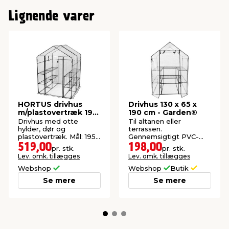
Lignende varer
HORTUS drivhus
Drivhus 130 x 65 x
m/plastovertræk 195
190 cm - Garden®
x 143 x 143 cm
Drivhus med otte
Til altanen eller
hylder, dør og
terrassen.
plastovertræk. Mål: 195
Gennemsigtigt PVC-
x 143 x 143 cm.
overtræk og seks
519,00
198,00
pr. stk.
pr. stk.
hylder.
Lev. omk. tillægges
Lev. omk. tillægges
Webshop
Webshop
Butik
Se mere
Se mere