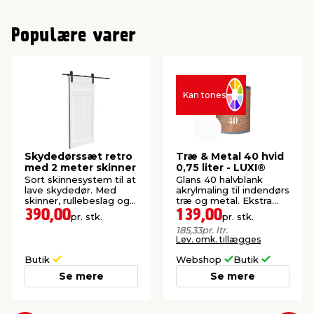
Populære varer
Kan tones
Skydedørssæt retro
Træ & Metal 40 hvid
med 2 meter skinner
0,75 liter - LUXI®
Sort skinnesystem til at
Glans 40 halvblank
lave skydedør. Med
akrylmaling til indendørs
skinner, rullebeslag og
træ og metal. Ekstra
styr til gulv.
slidstærk overflade.
390,00
139,00
pr. stk.
pr. stk.
185,33
pr. ltr.
Lev. omk. tillægges
Butik
Webshop
Butik
Se mere
Se mere