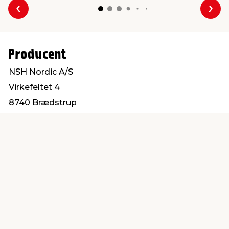
Forrige
Næs
Producent
NSH Nordic A/S
Virkefeltet 4
8740 Brædstrup
post@nshnordic.com
Find en butik
Kundeservice
nær dig