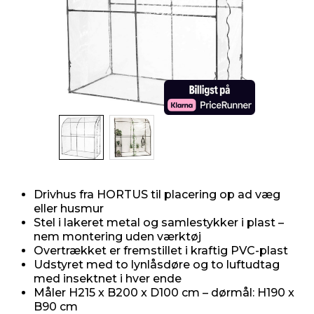
indretning
er & sikkerhed
 fittings
dsbelysning
eklædning
& udendørs spa
r & stilladser
e
behandling
ne, data & TV
& fritid
debeklædning
ing
asser & standere
rier
 sko
antning
ri & syltning
Drivhus fra HORTUS til placering op ad væg
dyr & ukrudt
eller husmur
Stel i lakeret metal og samlestykker i plast –
nem montering uden værktøj
Overtrækket er fremstillet i kraftig PVC-plast
Udstyret med to lynlåsdøre og to luftudtag
med insektnet i hver ende
Måler H215 x B200 x D100 cm – dørmål: H190 x
B90 cm