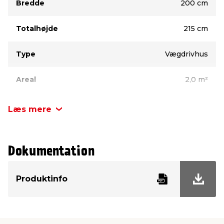
Bredde
200 cm
Totalhøjde
215 cm
Type
Vægdrivhus
Areal
2,0 m²
Mærke
HORTUS
Læs mere
Stelmateriale
Metal
Dokumentation
Stelfarve
Sort
Produktinfo
Glastype
Plastovertræk
Dybde
100 cm