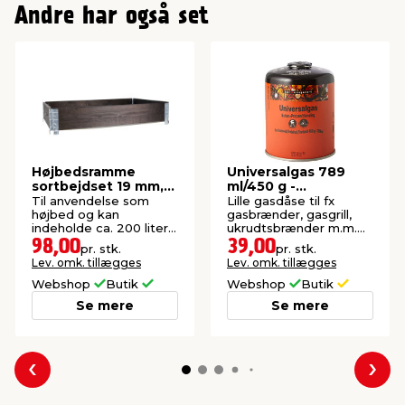
Andre har også set
Højbedsramme
Universalgas 789
sortbejdset 19 mm,
ml/450 g -
120 x 80 x 20 cm
Grillexpert®
Til anvendelse som
Lille gasdåse til fx
højbed og kan
gasbrænder, gasgrill,
indeholde ca. 200 liter
ukrudtsbrænder m.m.
jord. Tykkelse: 19 mm.
Perfekt til ture i det fri.
98,00
39,00
pr. stk.
pr. stk.
Lev. omk. tillægges
Lev. omk. tillægges
Webshop
Butik
Webshop
Butik
Se mere
Se mere
Forrige
Næs