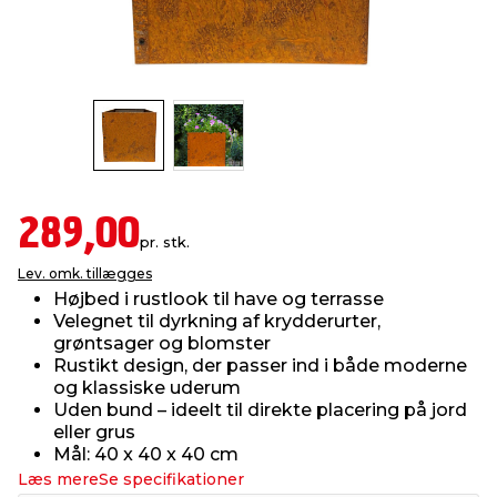
indretning
er & sikkerhed
 fittings
dsbelysning
eklædning
& udendørs spa
r & stilladser
e
behandling
ne, data & TV
& fritid
debeklædning
ing
asser & standere
rier
 sko
289,00
pr. stk.
antning
ri & syltning
Lev. omk. tillægges
Højbed i rustlook til have og terrasse
Velegnet til dyrkning af krydderurter,
dyr & ukrudt
grøntsager og blomster
Rustikt design, der passer ind i både moderne
og klassiske uderum
Uden bund – ideelt til direkte placering på jord
eller grus
Mål: 40 x 40 x 40 cm
Læs mere
Se specifikationer