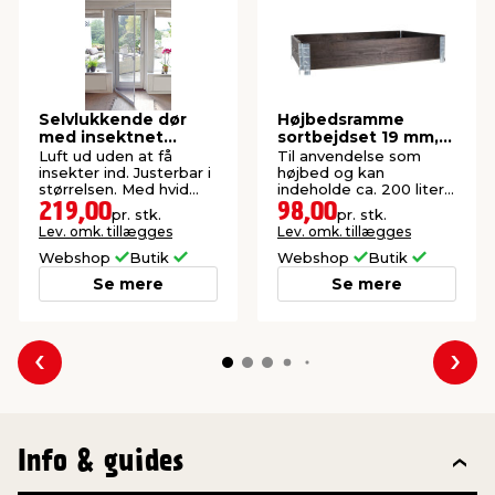
Selvlukkende dør
Højbedsramme
med insektnet
sortbejdset 19 mm,
210x100 cm
120 x 80 x 20 cm
Luft ud uden at få
Til anvendelse som
insekter ind. Justerbar i
højbed og kan
størrelsen. Med hvid
indeholde ca. 200 liter
aluramme.
jord. Tykkelse: 19 mm.
219,00
98,00
pr. stk.
pr. stk.
Lev. omk. tillægges
Lev. omk. tillægges
Webshop
Butik
Webshop
Butik
Se mere
Se mere
Forrige
Næs
Info & guides