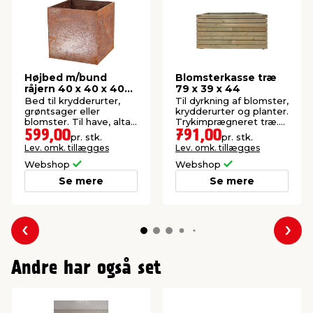
Højbed m/bund
Blomsterkasse træ
råjern 40 x 40 x 40
79 x 39 x 44
cm
Bed til krydderurter,
Til dyrkning af blomster,
grøntsager eller
krydderurter og planter.
blomster. Til have, altan
Trykimprægneret træ.
eller terrasse.
FSC®-mærket.
599,00
791,00
pr. stk.
pr. stk.
Lev. omk. tillægges
Lev. omk. tillægges
Webshop
Webshop
Se mere
Se mere
Forrige
Næs
Andre har også set