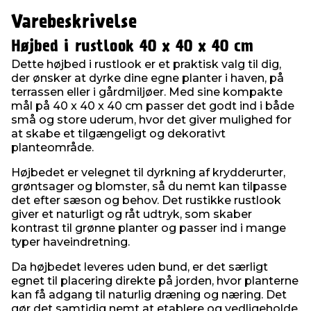
Varebeskrivelse
Højbed i rustlook 40 x 40 x 40 cm
Dette højbed i rustlook er et praktisk valg til dig,
der ønsker at dyrke dine egne planter i haven, på
terrassen eller i gårdmiljøer. Med sine kompakte
mål på 40 x 40 x 40 cm passer det godt ind i både
små og store uderum, hvor det giver mulighed for
at skabe et tilgængeligt og dekorativt
planteområde.
Højbedet er velegnet til dyrkning af krydderurter,
grøntsager og blomster, så du nemt kan tilpasse
det efter sæson og behov. Det rustikke rustlook
giver et naturligt og råt udtryk, som skaber
kontrast til grønne planter og passer ind i mange
typer haveindretning.
Da højbedet leveres uden bund, er det særligt
egnet til placering direkte på jorden, hvor planterne
kan få adgang til naturlig dræning og næring. Det
gør det samtidig nemt at etablere og vedligeholde.