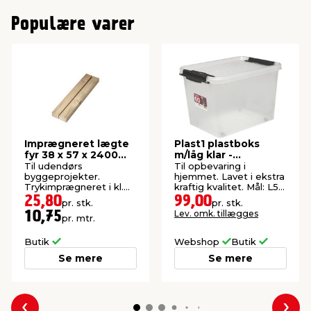
Populære varer
Imprægneret lægte
Plast1 plastboks
fyr 38 x 57 x 2400
m/låg klar -
mm
SystemBox 60
Til udendørs
Til opbevaring i
byggeprojekter.
hjemmet. Lavet i ekstra
Trykimprægneret i kl.
kraftig kvalitet. Mål: L55
NTR AB.
x B38,5 x H36 cm.
25,80
99,00
pr. stk.
pr. stk.
Lev. omk. tillægges
10,75
pr. mtr.
Butik
Webshop
Butik
Se mere
Se mere