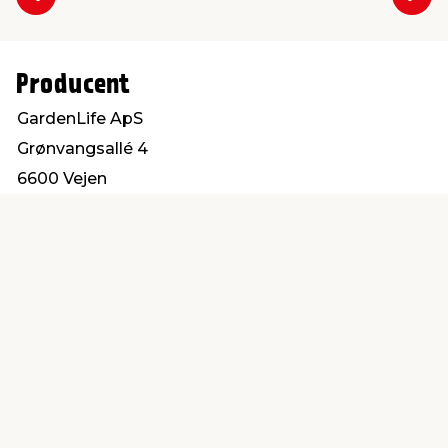
Forrige
Næs
Producent
GardenLife ApS
Grønvangsallé 4
6600 Vejen
info@gardenlife.dk
Find en butik
Kundeservice
nær dig