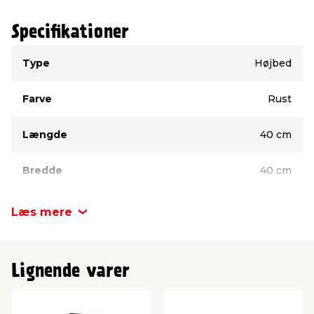
Specifikationer
Type
Værdi
Type
Højbed
Farve
Rust
Længde
40 cm
Bredde
40 cm
Højde
40 cm
Læs mere
Materiale
Metal
Lignende varer