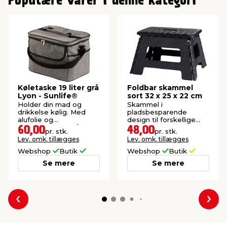
Populære varer i denne kategori
2
Køletaske 19 liter grå
Foldbar skammel
Lyon - Sunlife®
sort 32 x 25 x 22 cm
Holder din mad og
Skammel i
drikkelse kølig. Med
pladsbesparende
alufolie og
design til forskellige
skumpolstring. Mål: 23 x
huslige behov. Maks.
60,00
48,00
pr. stk.
pr. stk.
35 x 24 cm.
belastning: 150 kg.
Lev. omk. tillægges
Lev. omk. tillægges
Webshop
Butik
Webshop
Butik
Se mere
Se mere
Forrige
Næs