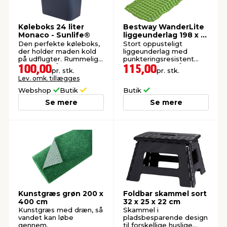
Køleboks 24 liter
Bestway WanderLite
Monaco - Sunlife®
liggeunderlag 198 x 71
x 6,5 cm
Den perfekte køleboks,
Stort oppusteligt
der holder maden kold
liggeunderlag med
på udflugter. Rummelig
punkteringsresistent
størrelse på 39 x 23,5 x
overflade og skrå
100,00
115,00
pr. stk.
pr. stk.
38 cm.
luftlommer for øget
Lev. omk. tillægges
komfort.
Webshop
Butik
Butik
Se mere
Se mere
Kunstgræs grøn 200 x
Foldbar skammel sort
400 cm
32 x 25 x 22 cm
Kunstgræs med dræn, så
Skammel i
vandet kan løbe
pladsbesparende design
gennem.
til forskellige huslige