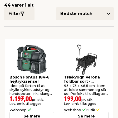
44 varer i alt
Filter
indretning
er & sikkerhed
 fittings
dsbelysning
eklædning
& udendørs spa
r & stilladser
e
behandling
ne, data & TV
& fritid
debeklædning
ing
asser & standere
rier
 sko
antning
ri & syltning
Bosch Fontus 18V-6
Trækvogn Verona
dyr & ukrudt
højtryksrenser
foldbar sort -
Sunlife®
Ideel på farten til at
93 x 75 x 46,5 cm. Nem
skylle cykler, udstyr og
at folde sammen og slå
hundepoter. Inkl. slange
ud. Perfekt til udflugter.
og pistol.
Maks. belastning: 70 kg.
1.197,00
199,00
pr. stk.
pr. stk.
Lev. omk. tillægges
Lev. omk. tillægges
Webshop
Webshop
Butik
Se mere
Se mere