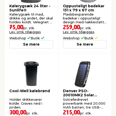
Kølerygsæk 24 liter -
Oppusteligt badekar
Sunlife®
131 x 79 x 67 cm
Kølerygsæk til mad,
Pladsbesparende
drikke og andet, der skal
badekar i oppusteligt
holdes koldt. Velegnet til
design med nakkestøtte
udflugter. Kapacitet: 24
og kopholder.
75,00
259,00
pr. stk.
pr. stk.
liter.
Lev. omk. tillægges
Lev. omk. tillægges
Webshop
Butik
Webshop
Butik
Se mere
Se mere
Cool-Well kølebrønd
Denver PSO-
20010MK2 Solar
Powerbank
Holder drikkevarer
Solcelledrevet
kolde. Graves ned i
powerbank med 20.000
jorden.
mAh batteri, tre USB-
udgange,
300,00
215,00
pr. stk.
pr. stk.
lommelygtefunktion og