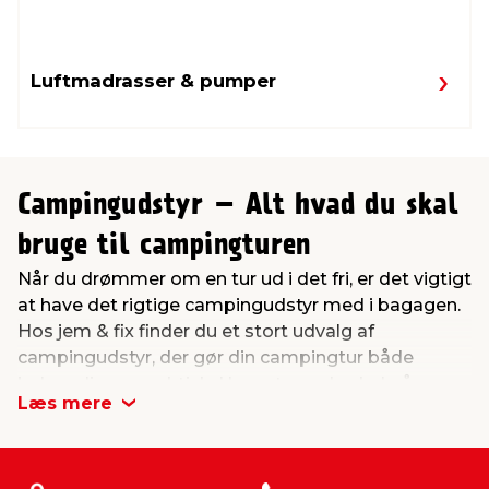
Luftmadrasser & pumper
Campingudstyr – Alt hvad du skal
bruge til campingturen
Når du drømmer om en tur ud i det fri, er det vigtigt
at have det rigtige campingudstyr med i bagagen.
Hos jem & fix finder du et stort udvalg af
campingudstyr, der gør din campingtur både
behagelig og praktisk. Uanset om du skal på
Læs mere
bilferie, vandretur eller en weekendtur på en
campingplads, har vi udstyret, der passer til dine
behov. I sortimentet finder du blandt andet
soveposer, liggeunderlag, kølebokse, kogeblus og