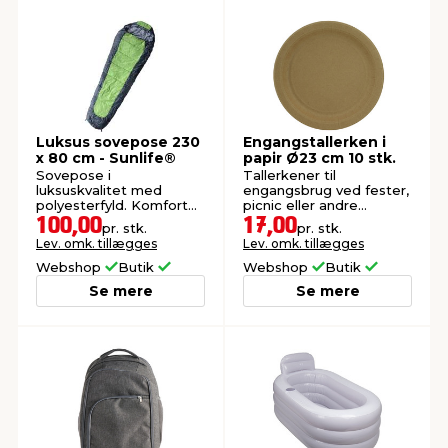
Luksus sovepose 230
Engangstallerken i
x 80 cm - Sunlife®
papir Ø23 cm 10 stk.
Sovepose i
Tallerkener til
luksuskvalitet med
engangsbrug ved fester,
polyesterfyld. Komfort
picnic eller andre
temperatur: 5 °C. Fyld:
arrangementer. FSC®-
100,00
17,00
pr. stk.
pr. stk.
350 g/m².
mærket.
Lev. omk. tillægges
Lev. omk. tillægges
Webshop
Butik
Webshop
Butik
Se mere
Se mere