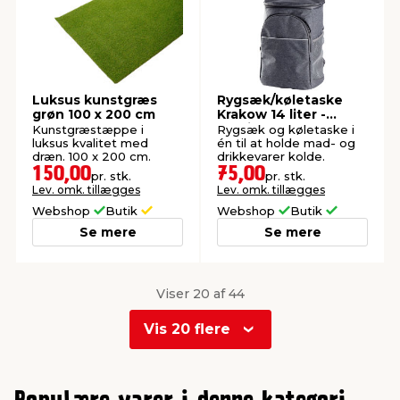
Luksus kunstgræs
Rygsæk/køletaske
grøn 100 x 200 cm
Krakow 14 liter -
Sunlife®
Kunstgræstæppe i
Rygsæk og køletaske i
luksus kvalitet med
én til at holde mad- og
dræn. 100 x 200 cm.
drikkevarer kolde.
150,00
75,00
pr. stk.
pr. stk.
Lev. omk. tillægges
Lev. omk. tillægges
Webshop
Butik
Webshop
Butik
Se mere
Se mere
Viser 20 af 44
Vis 20 flere
0
1