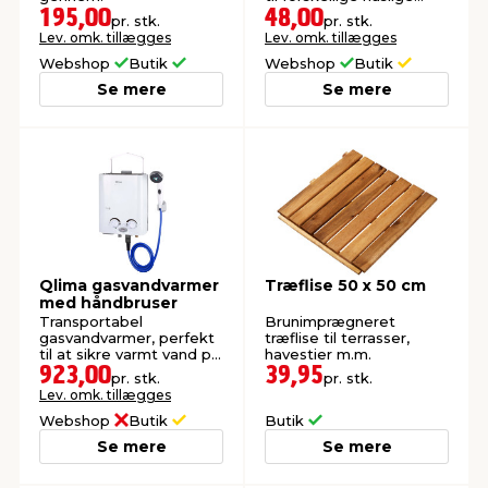
behov. Maks. belastning:
195,00
48,00
pr. stk.
pr. stk.
150 kg.
Lev. omk. tillægges
Lev. omk. tillægges
Webshop
Butik
Webshop
Butik
Se mere
Se mere
Qlima gasvandvarmer
Træflise 50 x 50 cm
med håndbruser
Transportabel
Brunimprægneret
gasvandvarmer, perfekt
træflise til terrasser,
til at sikre varmt vand på
havestier m.m.
campingture, på både
923,00
39,95
pr. stk.
pr. stk.
og i haven.
Lev. omk. tillægges
Webshop
Butik
Butik
Se mere
Se mere