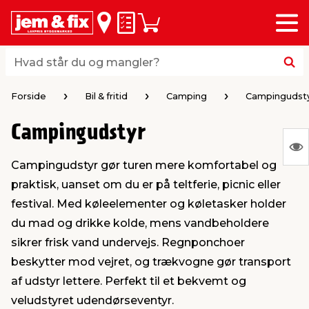
Menu
bage
bage
bage
bage
bage
bage
bage
bage
bage
Huskeseddel
Indkøbskurv
i
i
i
i
i
i
i
i
i
byggematerialer
haven
huset
vvs
el & belysning
maling & kemi
værktøj
bil & fritid
sæsonafslutning
Hvad står du og mangler?
Hvad står du og mangler?
stelse
gning
dsel & varme
værelse
kler
dørsmaling
ktøj
udstyr
nafslutning
Forside
Bil & fritid
Camping
Campingudst
Campingudstyr
 loft & vægge
oldning
t
ndørsbelysning
ndørsmaling
værktøj
udstyr
S
Campingudstyr gør turen mere komfortabel og
Ing
& vinduer
møbler
tning
haner & armatur
dørsbelysning
udstyr
aring af værktøj
ing
praktisk, uanset om du er på teltferie, picnic eller
var
festival. Med køleelementer og køletasker holder
at
eplader
redskaber
er & ophæng
e
lder
ring & kemikalier
e maskiner
rtikler
du mad og drikke kolde, mens vandbeholdere
vis
sikrer frisk vand undervejs. Regnponchoer
beskytter mod vejret, og trækvogne gør transport
& brædder
maskiner
ing & opbevaring
 & ventilation
t Home
el- & fugemasse
redskaber
ronik
af udstyr lettere. Perfekt til et bekvemt og
veludstyret udendørseventyr.
ruktion
bygninger
ner & persienner
 & kloak
okker
r & spande
& underholdning