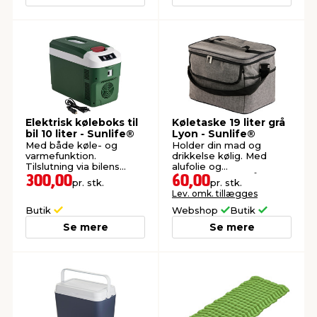
Elektrisk køleboks til
Køletaske 19 liter grå
bil 10 liter - Sunlife®
Lyon - Sunlife®
Med både køle- og
Holder din mad og
varmefunktion.
drikkelse kølig. Med
Tilslutning via bilens
alufolie og
cigaretstik.
skumpolstring. Mål: 23 x
300,00
60,00
pr. stk.
pr. stk.
35 x 24 cm.
Lev. omk. tillægges
Butik
Webshop
Butik
Se mere
Se mere