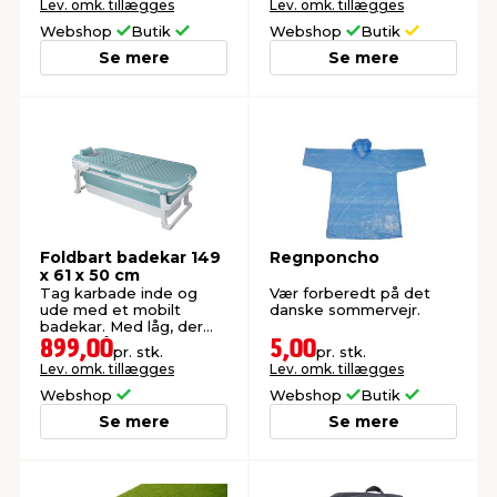
Lev. omk. tillægges
Lev. omk. tillægges
LED-indikator.
Webshop
Butik
Webshop
Butik
Se mere
Se mere
Foldbart badekar 149
Regnponcho
x 61 x 50 cm
Tag karbade inde og
Vær forberedt på det
ude med et mobilt
danske sommervejr.
badekar. Med låg, der
holder på varmen.
899,00
5,00
pr. stk.
pr. stk.
Lev. omk. tillægges
Lev. omk. tillægges
Webshop
Webshop
Butik
Se mere
Se mere