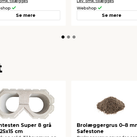
 omk. tillægges
Lev. omk. tillægges
shop
Webshop
Se mere
Se mere
t
ntesten Super 8 grå
Brolæggergrus 0–8 m
25x15 cm
Safestone