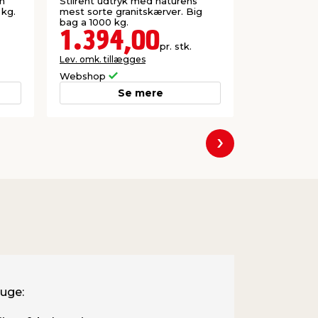
Safestone
m
Stilrent udtryk med naturens
Støbemix me
 kg.
mest sorte granitskærver. Big
udendørs st
bag a 1000 kg.
a 1000 kg.
1.394,00
1.14
pr. stk.
Lev. omk. tillægges
Lev. omk. til
Webshop
Webshop
Se mere
Næste
ruge: