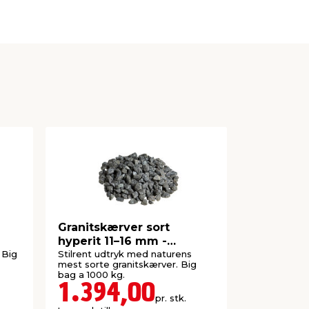
-
Granitskærver sort
Sandkass
hyperit 11–16 mm -
Safeston
Safestone
 Big
Stilrent udtryk med naturens
Rent strands
mest sorte granitskærver. Big
sandkassen.
bag a 1000 kg.
1.394,00
1.09
pr. stk.