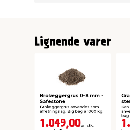
Lignende varer
Brolæggergrus 0–8 mm -
Gra
Safestone
ste
Saf
Brolæggergrus anvendes som
Kan
afretningslag. Big bag a 1000 kg.
anve
bag 
1.049,00
1
pr. stk.