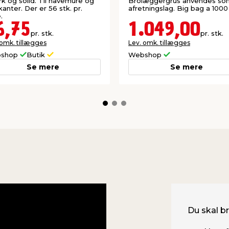
k og solid. Til havemure og
Brolæggergrus anvendes so
anter. Der er 56 stk. pr.
afretningslag. Big bag a 1000
.
6,75
1.049,00
pr. stk.
pr. stk.
 omk. tillægges
Lev. omk. tillægges
shop
Butik
Webshop
Se mere
Se mere
Du skal b