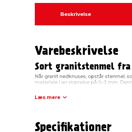
Beskrivelse
Varebeskrivelse
Sort granitstenmel fra
Når granit nedknuses, opstår stenmel, so
materiale i en størrelse på 0–2 mm. Den
er lavet af det mest sorte granit, sortk
fra Norge. Det er i tør tilstand mørkegråt,
Læs mere
den er våd. Du kan på billederne få et ind
stenmelet ser ud, når det er vådt og tørt
Stenmel har høj bæreevn
Stenmel kan komprimeres og få en utrol
Specifikationer
kan derfor bruges mange forskellige sted