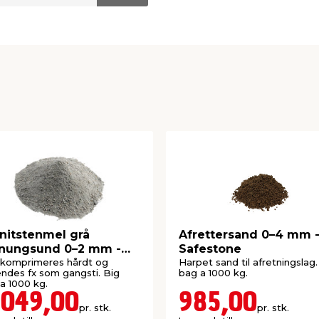
nitstenmel grå
Afrettersand 0–4 mm 
nungsund 0–2 mm -
Safestone
estone
 komprimeres hårdt og
Harpet sand til afretningslag.
ndes fx som gangsti. Big
bag a 1000 kg.
a 1000 kg.
.049,00
985,00
pr. stk.
pr. stk.