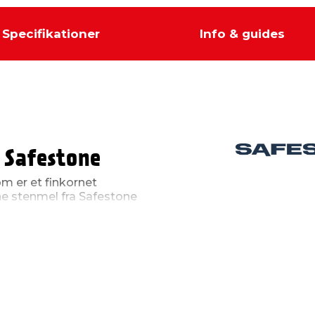
Specifikationer
Info & guides
 Safestone
m er et finkornet
ne stenmel fra Safestone
oks hyperit, som kommer
 mens det bliver sort, når
tryk af, hvordan
.
e
ig høj bæreevne, og det
er som fx til gangstier,