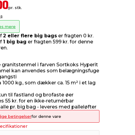
00
pr. stk.
es
æs mere
af
2 eller flere big bags
er fragten 0 kr.
af
1 big bag
er fragten 599 kr. for denne
ren.
 granitstenmel i farven Sortkoks Hyperit
enmel kan anvendes som belægningsfuge
 gangsti
a 1000 kg., som dækker ca. 15 m² i et lag
m
un til fastland og brofaste øer
s 55 kr. for en ikke-returnérbar
le pr. big bag - leveres med palleløfter
lige betingelser
for denne vare
ecifikationer