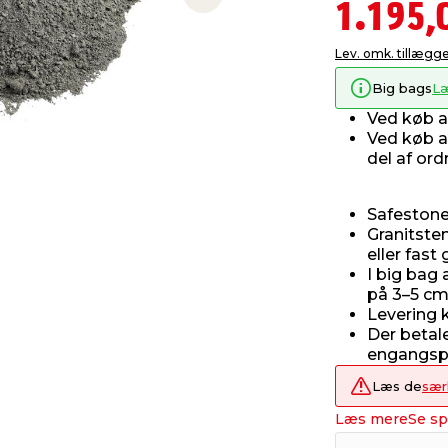
Next slide
1.195,
Lev. omk. tillægg
Big bags
L
Ved køb 
Ved køb 
del af ord
Safestone
Granitst
eller fast
I big bag 
på 3–5 c
Levering k
Der betale
engangspal
Læs de
sær
Læs mere
Se sp