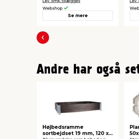
Lev. omk. tillægges
Lev.
Webshop
Web
Se mere
Forrige
Andre har også se
Højbedsramme
Pla
sortbejdset 19 mm, 120 x
50x