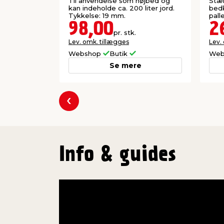
80 x 20 cm
Til anvendelse som højbed og
Stær
kan indeholde ca. 200 liter jord.
bedk
Tykkelse: 19 mm.
palle
98,00
2
pr. stk.
Lev. omk. tillægges
Lev.
Webshop
Butik
Web
Se mere
Forrige
Info & guides