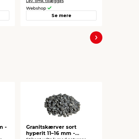
Lev. omk. tillægges
Lev. omk. til
Webshop
Webshop
Se mere
Næste
m -
Granitskærver sort
Støbemix
hyperit 11–16 mm -
Safeston