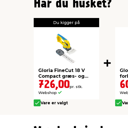
Har du husket?
Du kigger på
Gloria FineCut 18 V
Glo
Compact græs- og
fo
busksaks
726,00
6
pr. stk.
Webshop
We
Vare er valgt
Va