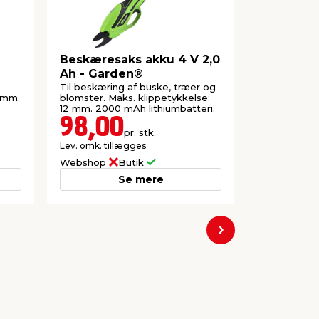
Beskæresaks akku 4 V 2,0
Hækkesak
Ah - Garden®
- Garden
Til beskæring af buske, træer og
Til klipning
 mm.
blomster. Maks. klippetykkelse:
Teleskopar
12 mm. 2000 mAh lithiumbatteri.
98,00
100,
pr. stk.
Lev. omk. tillægges
Lev. omk. til
Webshop
Butik
Webshop
Se mere
Næste