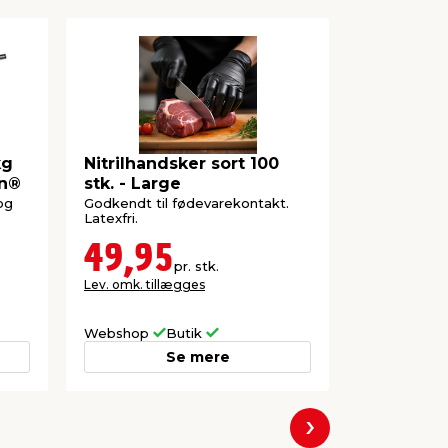
kg
Nitrilhandsker sort 100
Senior fl
en®
stk. - Large
584 x 35
og
Godkendt til fødevarekontakt.
Ekstra kraftig 
Latexfri.
tungere gen
49,95
12,0
pr. stk.
Lev. omk. tillægges
Lev. omk. til
Webshop
Sælger hu
Webshop
Butik
Se mere
Næste