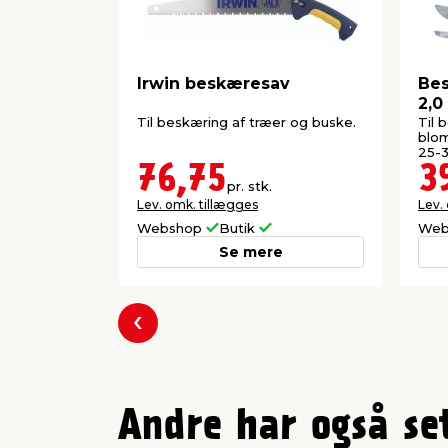
Irwin beskæresav
Bes
2,0
Til beskæring af træer og buske.
Til 
blom
25-
liti
76,75
3
pr. stk.
Lev. omk. tillægges
Lev.
Webshop
Butik
Web
Se mere
Forrige
Andre har også se