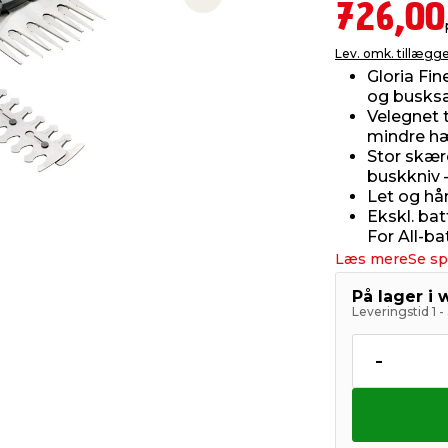
Next slide
726,00
Lev. omk. tillægg
Gloria Fi
og busks
Velegnet 
mindre h
Stor skæ
buskkniv 
Let og hå
Ekskl. ba
For All-ba
Læs mere
Se sp
På lager i
Leveringstid 1 
-