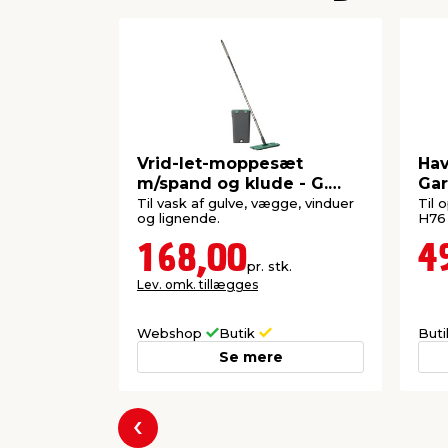
Vrid-let-moppesæt
Hav
m/spand og klude - G.
Ga
Funder
Til vask af gulve, vægge, vinduer
Til 
og lignende.
H76
168,00
4
pr. stk.
Lev. omk. tillægges
Webshop
Butik
But
Se mere
Forrige