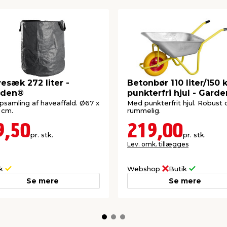
esæk 272 liter -
Betonbør 110 liter/150 
rden®
punkterfri hjul - Gard
opsamling af haveaffald. Ø67 x
Med punkterfrit hjul. Robust 
 cm.
rummelig.
9,50
219,00
pr. stk.
pr. stk.
Lev. omk. tillægges
ik
Webshop
Butik
Se mere
Se mere