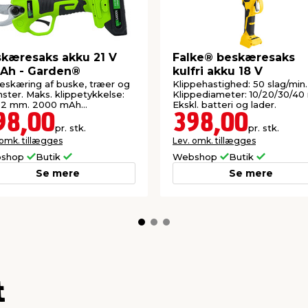
kæresaks akku 21 V
Falke® beskæresaks
 Ah - Garden®
kulfri akku 18 V
beskæring af buske, træer og
Klippehastighed: 50 slag/min.
ster. Maks. klippetykkelse:
Klippediameter: 10/20/30/40
32 mm. 2000 mAh
Ekskl. batteri og lader.
umbatteri.
98,00
398,00
pr. stk.
pr. stk.
 omk. tillægges
Lev. omk. tillægges
shop
Butik
Webshop
Butik
Se mere
Se mere
t