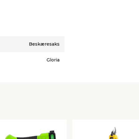
veredskaber og værktøj.
are flere batterier og
Beskæresaks
Gloria