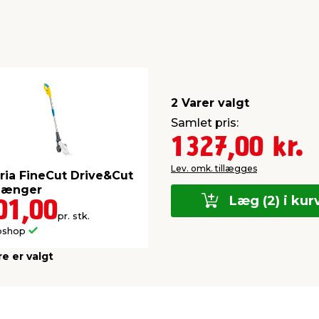
2 Varer valgt
Samlet pris:
1327,00 kr.
Lev. omk. tillægges
ria FineCut Drive&Cut
rlænger
Læg (2) i kur
01,00
pr. stk.
bshop
re er valgt