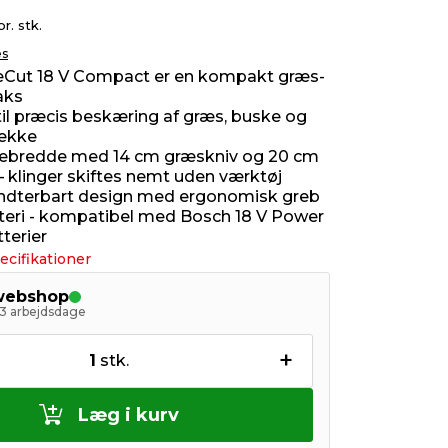
pr. stk.
es
neCut 18 V Compact er en kompakt græs-
aks
til præcis beskæring af græs, buske og
ække
rebredde med 14 cm græskniv og 20 cm
– klinger skiftes nemt uden værktøj
ndterbart design med ergonomisk greb
tteri - kompatibel med Bosch 18 V Power
tterier
ecifikationer
 webshop
- 3 arbejdsdage
+
1
stk.
Læg i kurv