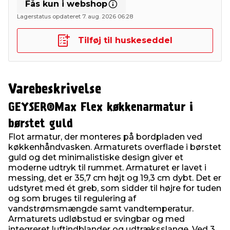
Fås kun i webshop
Lagerstatus opdateret 7. aug. 2026 06:28
Tilføj til huskeseddel
Varebeskrivelse
GEYSER®Max Flex køkkenarmatur i
børstet guld
Flot armatur, der monteres på bordpladen ved
køkkenhåndvasken. Armaturets overflade i børstet
guld og det minimalistiske design giver et
moderne udtryk til rummet. Armaturet er lavet i
messing, det er 35,7 cm højt og 19,3 cm dybt. Det er
udstyret med ét greb, som sidder til højre for tuden
og som bruges til regulering af
vandstrømsmængde samt vandtemperatur.
Armaturets udløbstud er svingbar og med
integreret luftindblander og udtræksslange. Ved 3