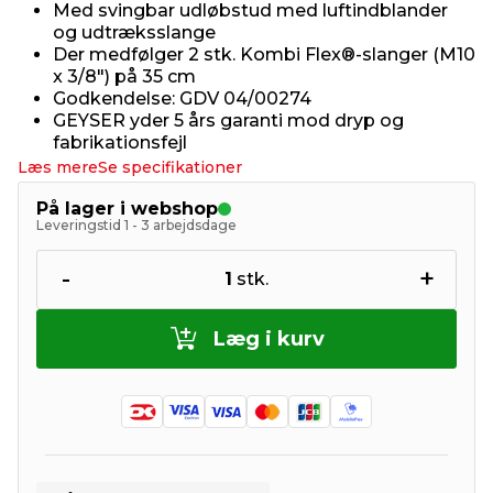
Med svingbar udløbstud med luftindblander
og udtræksslange
Der medfølger 2 stk. Kombi Flex®-slanger (M10
x 3/8") på 35 cm
Godkendelse: GDV 04/00274
GEYSER yder 5 års garanti mod dryp og
fabrikationsfejl
Læs mere
Se specifikationer
På lager i webshop
Leveringstid 1 - 3 arbejdsdage
-
+
1
stk.
Læg i kurv