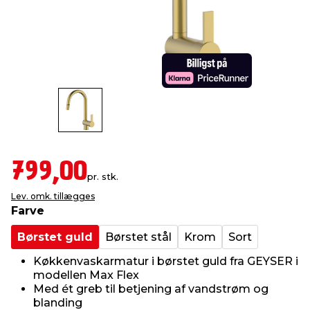
indretning
er & sikkerhed
 fittings
dsbelysning
eklædning
& udendørs spa
r & stilladser
e
behandling
ne, data & TV
& fritid
debeklædning
ing
asser & standere
rier
 sko
antning
ri & syltning
799,00
pr. stk.
Lev. omk. tillægges
dyr & ukrudt
Farve
Børstet guld
Børstet stål
Krom
Sort
Køkkenvaskarmatur i børstet guld fra GEYSER i
modellen Max Flex
Med ét greb til betjening af vandstrøm og
blanding