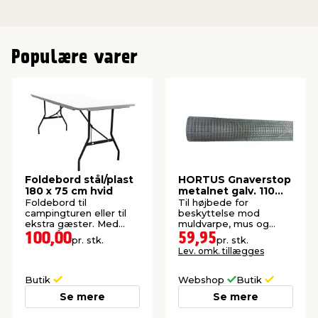
Populære varer
Foldebord stål/plast
HORTUS Gnaverstop
180 x 75 cm hvid
metalnet galv. 110
cm x 1,5 meter
Foldebord til
Til højbede for
campingturen eller til
beskyttelse mod
ekstra gæster. Med
muldvarpe, mus og
bærehåndtag.
mosegrise.
100,00
59,95
pr. stk.
pr. stk.
Lev. omk. tillægges
Butik
Webshop
Butik
Se mere
Se mere