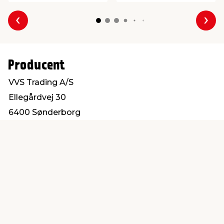
Forrige
Næs
Producent
VVS Trading A/S
Ellegårdvej 30
6400 Sønderborg
salg@vvs-trading.dk
Find en butik
Kundeservice
nær dig