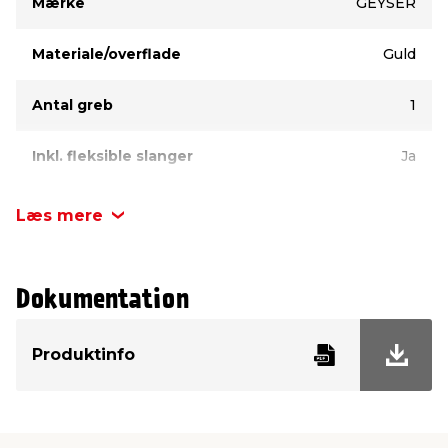
Mærke
GEYSER
Materiale/overflade
Guld
Antal greb
1
Inkl. fleksible slanger
Ja
Læs mere
Dokumentation
Produktinfo