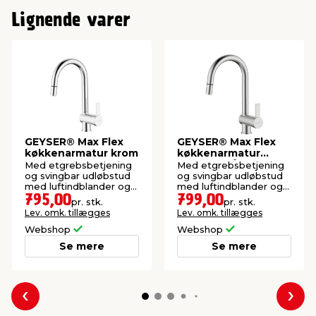
Lignende varer
GEYSER® Max Flex
GEYSER® Max Flex
køkkenarmatur krom
køkkenarmatur
børstet stål
Med etgrebsbetjening
Med etgrebsbetjening
og svingbar udløbstud
og svingbar udløbstud
med luftindblander og
med luftindblander og
udtræksslange
udtræksslange
795,00
799,00
pr. stk.
pr. stk.
Lev. omk. tillægges
Lev. omk. tillægges
Webshop
Webshop
Se mere
Se mere
Forrige
Næs