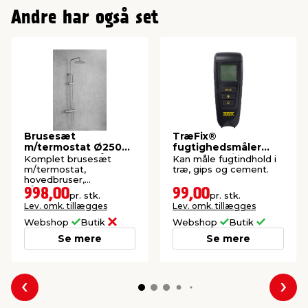
Andre har også set
Brusesæt
TræFix®
m/termostat Ø250
fugtighedsmåler
mm børstet stål
med LCD-display
Komplet brusesæt
Kan måle fugtindhold i
m/termostat,
træ, gips og cement.
hovedbruser,
håndbruser, slange og
998,00
99,00
pr. stk.
pr. stk.
stang.
Lev. omk. tillægges
Lev. omk. tillægges
Webshop
Butik
Webshop
Butik
Se mere
Se mere
Forrige
Næs