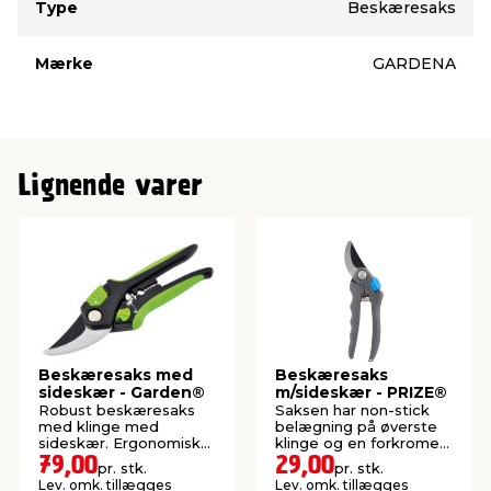
Type
Beskæresaks
Mærke
GARDENA
Lignende varer
Beskæresaks med
Beskæresaks
sideskær - Garden®
m/sideskær - PRIZE®
Robust beskæresaks
Saksen har non-stick
med klinge med
belægning på øverste
sideskær. Ergonomisk
klinge og en forkromet
greb med softgrip.
nederste klinge.
79,00
29,00
pr. stk.
pr. stk.
Lev. omk. tillægges
Lev. omk. tillægges