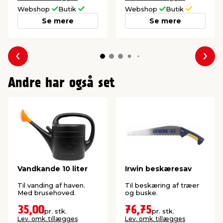
Webshop
Butik
Webshop
Butik
Se mere
Se mere
Forrige
Næs
Andre har også set
Vandkande 10 liter
Irwin beskæresav
Til vanding af haven.
Til beskæring af træer
Med brusehoved.
og buske.
35,00
76,75
pr. stk.
pr. stk.
Lev. omk. tillægges
Lev. omk. tillægges