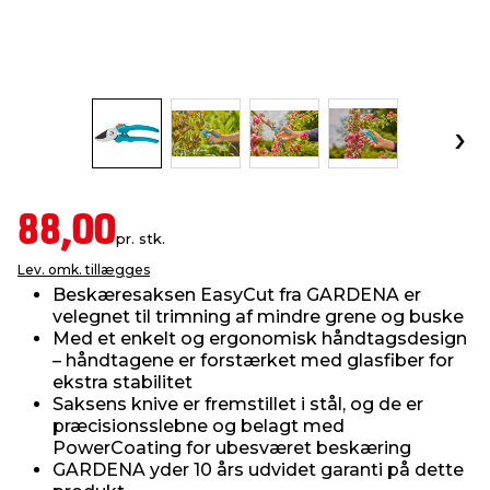
indretning
er & sikkerhed
 fittings
dsbelysning
eklædning
& udendørs spa
r & stilladser
e
behandling
ne, data & TV
& fritid
debeklædning
ing
asser & standere
rier
 sko
88,00
pr. stk.
antning
ri & syltning
Lev. omk. tillægges
Beskæresaksen EasyCut fra GARDENA er
velegnet til trimning af mindre grene og buske
dyr & ukrudt
Med et enkelt og ergonomisk håndtagsdesign
– håndtagene er forstærket med glasfiber for
ekstra stabilitet
Saksens knive er fremstillet i stål, og de er
præcisionsslebne og belagt med
PowerCoating for ubesværet beskæring
GARDENA yder 10 års udvidet garanti på dette