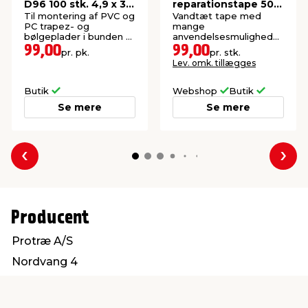
D96 100 stk. 4,9 x 30
reparationstape 50
mm
mm x 10 meter
Til montering af PVC og
Vandtæt tape med
PC trapez- og
mange
bølgeplader i bunden af
anvendelsesmuligheder,
bølgen.
fx reparation af
99,00
99,00
pr. pk.
pr. stk.
tagplader.
Lev. omk. tillægges
Butik
Webshop
Butik
Se mere
Se mere
Forrige
Næs
Producent
Protræ A/S
Nordvang 4
6630 Rødding
info@protrae.com