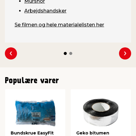
Mursnor
Arbejdshandsker
Se filmen og hele materialelisten her
Se forrige
Se 
Populære varer
Bundskrue EasyFit
Geko bitumen