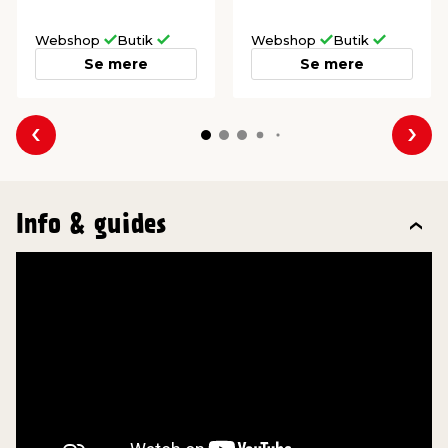
Webshop
Butik
Webshop
Butik
Se mere
Se mere
Forrige
Næs
Info & guides