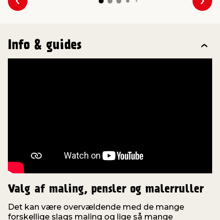
Forrige
Næs
Info & guides
Valg af maling, pensler og malerruller
Det kan være overvældende med de mange
forskellige slags maling og lige så mange