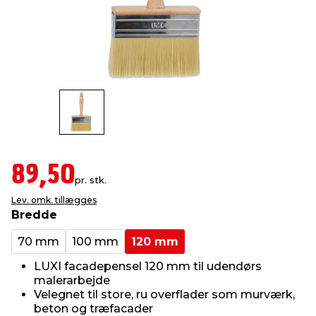
indretning
er & sikkerhed
 fittings
dsbelysning
eklædning
& udendørs spa
r & stilladser
e
behandling
ne, data & TV
& fritid
debeklædning
ing
asser & standere
rier
 sko
antning
ri & syltning
89,50
pr. stk.
Lev. omk. tillægges
dyr & ukrudt
Bredde
70 mm
100 mm
120 mm
LUXI facadepensel 120 mm til udendørs
malerarbejde
Velegnet til store, ru overflader som murværk,
beton og træfacader