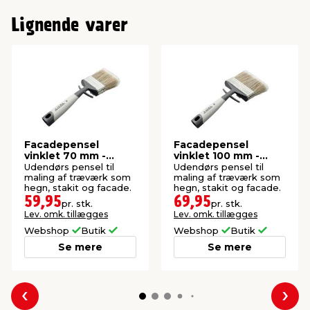
Lignende varer
Facadepensel
Facadepensel
vinklet 70 mm -
vinklet 100 mm -
LUXI®
LUXI®
Udendørs pensel til
Udendørs pensel til
maling af træværk som
maling af træværk som
hegn, stakit og facade.
hegn, stakit og facade.
59,95
69,95
pr. stk.
pr. stk.
Lev. omk. tillægges
Lev. omk. tillægges
Webshop
Butik
Webshop
Butik
Se mere
Se mere
Forrige
Næs