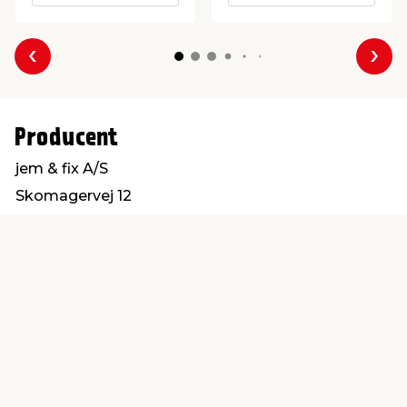
Forrige
Næs
Producent
jem & fix A/S
Skomagervej 12
7100 Vejle
kundeservice@jemfix.com
Find en butik
Kundeservice
nær dig