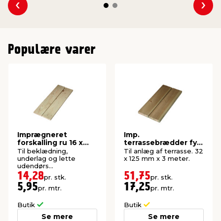
Se forrige
Se 
Populære varer
Imprægneret
Imp.
forskalling ru 16 x
terrassebrædder fyr
100 x 2400 mm
32 x 125 mm x 3
Til beklædning,
Til anlæg af terrasse. 32
meter
underlag og lette
x 125 mm x 3 meter.
udendørs
konstruktioner. P1-
14,28
51,75
pr. stk.
pr. stk.
imprægneret gran.
5,95
17,25
pr. mtr.
pr. mtr.
Butik
Butik
Se mere
Se mere