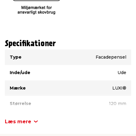
Specifikationer
Type
Værdi
Type
Facadepensel
Inde/ude
Ude
Mærke
LUXI®
Størrelse
120 mm
Læs mere