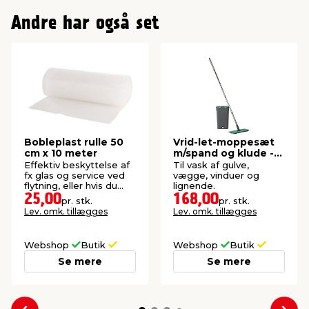
Andre har også set
Bobleplast rulle 50
Vrid-let-moppesæt
cm x 10 meter
m/spand og klude -
G. Funder
Effektiv beskyttelse af
Til vask af gulve,
fx glas og service ved
vægge, vinduer og
flytning, eller hvis du
lignende.
skal sende noget.
25,00
168,00
pr. stk.
pr. stk.
Lev. omk. tillægges
Lev. omk. tillægges
Webshop
Butik
Webshop
Butik
Se mere
Se mere