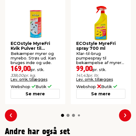
ECOstyle MyreFri
ECOstyle MyreFri
Kvik Pulver til
spray 700 ml
udstrøning 500 g
Bekæmper myrer og
Klar-til-brug
myrebo. Strøs ud. Kan
pumpespray til
bruges inde og ude.
bekæmpelse af myrer
ude og inde. Virker
169,00
99,00
pr. stk.
pr. stk.
hurtigt og effektivt.
338,00
pr. kg.
141,43
pr. ltr.
Lev. omk. tillægges
Lev. omk. tillægges
Webshop
Butik
Webshop
Butik
Se mere
Se mere
Forrige
Næs
Andre har også set