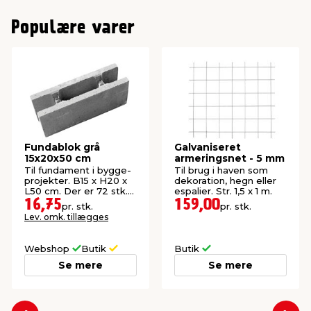
Populære varer
Fundablok grå
Galvaniseret
15x20x50 cm
armeringsnet - 5 mm
Til fundament i bygge-
Til brug i haven som
projekter. B15 x H20 x
dekoration, hegn eller
L50 cm. Der er 72 stk.
espalier. Str. 1,5 x 1 m.
pr. palle.
16,75
159,00
pr. stk.
pr. stk.
Lev. omk. tillægges
Webshop
Butik
Butik
Se mere
Se mere