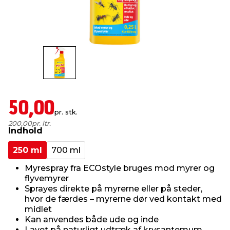
indretning
er & sikkerhed
 fittings
dsbelysning
eklædning
& udendørs spa
r & stilladser
e
behandling
ne, data & TV
& fritid
debeklædning
ing
asser & standere
rier
 sko
50,00
pr. stk.
antning
ri & syltning
200,00
pr. ltr.
Indhold
250 ml
700 ml
dyr & ukrudt
Myrespray fra ECOstyle bruges mod myrer og
flyvemyrer
Sprayes direkte på myrerne eller på steder,
hvor de færdes – myrerne dør ved kontakt med
midlet
Kan anvendes både ude og inde
Lavet på naturligt udtræk af krysantemum