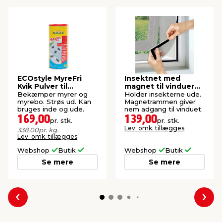
ECOstyle MyreFri
Insektnet med
Kvik Pulver til
magnet til vinduer
udstrøning 500 g
150 x 130 cm
Bekæmper myrer og
Holder insekterne ude.
myrebo. Strøs ud. Kan
Magnetrammen giver
bruges inde og ude.
nem adgang til vinduet.
169,00
139,00
pr. stk.
pr. stk.
Lev. omk. tillægges
338,00
pr. kg.
Lev. omk. tillægges
Webshop
Butik
Webshop
Butik
Se mere
Se mere
Forrige
Næs