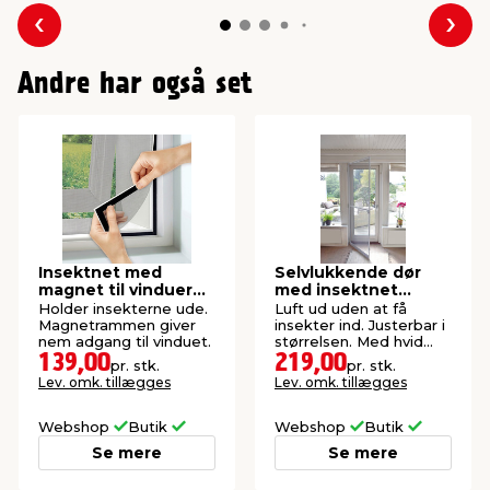
Forrige
Næs
Andre har også set
Insektnet med
Selvlukkende dør
magnet til vinduer
med insektnet
150 x 130 cm
210x100 cm
Holder insekterne ude.
Luft ud uden at få
Magnetrammen giver
insekter ind. Justerbar i
nem adgang til vinduet.
størrelsen. Med hvid
aluramme.
139,00
219,00
pr. stk.
pr. stk.
Lev. omk. tillægges
Lev. omk. tillægges
Webshop
Butik
Webshop
Butik
Se mere
Se mere