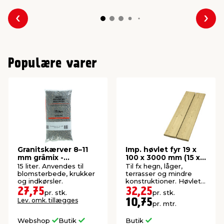
Forrige
Næs
Populære varer
Granitskærver 8–11
Imp. høvlet fyr 19 x
mm gråmix -
100 x 3000 mm (15 x
Safestone
95 mm)
15 liter. Anvendes til
Til fx hegn, låger,
blomsterbede, krukker
terrasser og mindre
og indkørsler.
konstruktioner. Høvlet:
15 x 95 mm.
27,75
32,25
pr. stk.
pr. stk.
Lev. omk. tillægges
10,75
pr. mtr.
Webshop
Butik
Butik