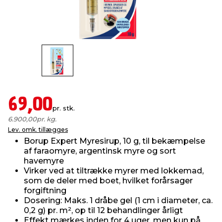
indretning
er & sikkerhed
 fittings
dsbelysning
eklædning
& udendørs spa
r & stilladser
e
behandling
ne, data & TV
& fritid
debeklædning
ing
asser & standere
rier
 sko
69,00
pr. stk.
antning
ri & syltning
6.900,00
pr. kg.
Lev. omk. tillægges
Borup Expert Myresirup, 10 g, til bekæmpelse
dyr & ukrudt
af faraomyre, argentinsk myre og sort
havemyre
Virker ved at tiltrække myrer med lokkemad,
som de deler med boet, hvilket forårsager
forgiftning
Dosering: Maks. 1 dråbe gel (1 cm i diameter, ca.
0,2 g) pr. m², op til 12 behandlinger årligt
Effekt mærkes inden for 4 uger, men kun på