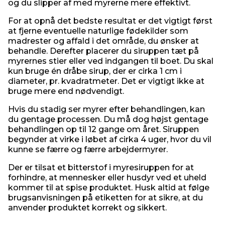
og du slipper af med myrerne mere effektivt.
For at opnå det bedste resultat er det vigtigt først
at fjerne eventuelle naturlige fødekilder som
madrester og affald i det område, du ønsker at
behandle. Derefter placerer du siruppen tæt på
myrernes stier eller ved indgangen til boet. Du skal
kun bruge én dråbe sirup, der er cirka 1 cm i
diameter, pr. kvadratmeter. Det er vigtigt ikke at
bruge mere end nødvendigt.
Hvis du stadig ser myrer efter behandlingen, kan
du gentage processen. Du må dog højst gentage
behandlingen op til 12 gange om året. Siruppen
begynder at virke i løbet af cirka 4 uger, hvor du vil
kunne se færre og færre arbejdermyrer.
Der er tilsat et bitterstof i myresiruppen for at
forhindre, at mennesker eller husdyr ved et uheld
kommer til at spise produktet. Husk altid at følge
brugsanvisningen på etiketten for at sikre, at du
anvender produktet korrekt og sikkert.