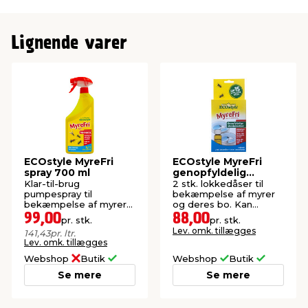
Lignende varer
ECOstyle MyreFri
ECOstyle MyreFri
spray 700 ml
genopfyldelig
lokkedåse 2 stk.
Klar-til-brug
2 stk. lokkedåser til
pumpespray til
bekæmpelse af myrer
bekæmpelse af myrer
og deres bo. Kan
ude og inde. Virker
genopfyldes. Inkl.
99,00
88,00
pr. stk.
pr. stk.
hurtigt og effektivt.
lokkemiddel til 15
Lev. omk. tillægges
141,43
pr. ltr.
opfyldninger.
Lev. omk. tillægges
Webshop
Butik
Webshop
Butik
Se mere
Se mere