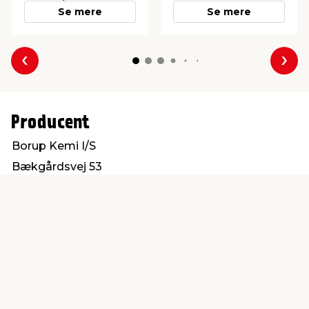
Se mere
Se mere
Forrige
Næs
Producent
Borup Kemi I/S
Bækgårdsvej 53
4140 Borup
kontakt@borup-kemi.dk
Find en butik
Kundeservice