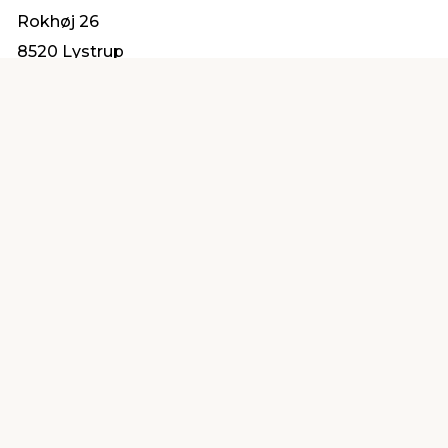
Rokhøj 26
8520 Lystrup
service@millarco.com
Find en butik
Kundeservice
nær dig
Åbent alle dage 8 -
Køb i webshop
19
byt i butik