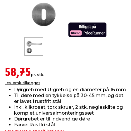
indretning
er & sikkerhed
 fittings
dsbelysning
eklædning
& udendørs spa
r & stilladser
e
behandling
ne, data & TV
& fritid
debeklædning
ing
asser & standere
rier
 sko
antning
ri & syltning
58,75
pr. stk.
Lev. omk. tillægges
dyr & ukrudt
Dørgreb med U-greb og en diameter på 16 mm
Til døre med en tykkelse på 30-45 mm, og det
er lavet i rustfrit stål
Inkl. klikroset, torx skruer, 2 stk. nøgleskilte og
komplet universalmonteringssæt
Dørgrebet er til indvendige døre
Farve: Rustfri stål