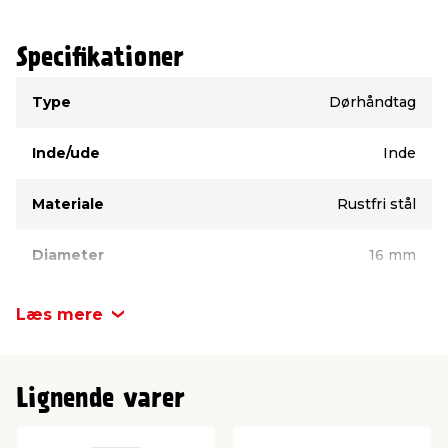
Specifikationer
Type
Værdi
Type
Dørhåndtag
Inde/ude
Inde
Materiale
Rustfri stål
Diameter
16 mm
Læs mere
Lignende varer