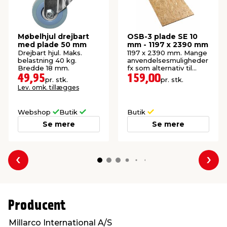
Møbelhjul drejbart
OSB-3 plade SE 10
med plade 50 mm
mm - 1197 x 2390 mm
Drejbart hjul. Maks.
1197 x 2390 mm. Mange
belastning 40 kg.
anvendelsesmuligheder
Bredde 18 mm.
fx som alternativ til
krydsfiner.
49,95
159,00
pr. stk.
pr. stk.
Lev. omk. tillægges
Webshop
Butik
Butik
Se mere
Se mere
Forrige
Næs
Producent
Millarco International A/S