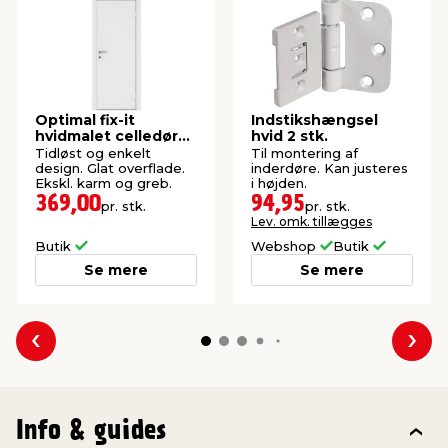
Optimal fix-it
Indstikshængsel
hvidmalet celledør
hvid 2 stk.
72,5 x 204 cm
Tidløst og enkelt
Til montering af
design. Glat overflade.
inderdøre. Kan justeres
Ekskl. karm og greb.
i højden.
369,00
94,95
pr. stk.
pr. stk.
Lev. omk. tillægges
Butik
Webshop
Butik
Se mere
Se mere
Forrige
Næs
Info & guides