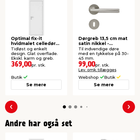
Optimal fix-it
Dørgreb 13,5 cm mat
hvidmalet celledør
satin nikkel -
72,5 x 204 cm
Homefixer
Tidløst og enkelt
Til indvendige døre
design. Glat overflade.
med en tykkelse på 30-
Ekskl. karm og greb.
45 mm.
369,00
99,00
pr. stk.
pr. stk.
Lev. omk. tillægges
Butik
Webshop
Butik
Se mere
Se mere
Forrige
Næs
Andre har også set