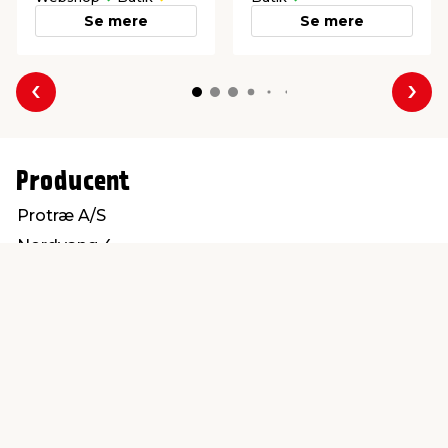
Se mere
Se mere
Forrige
Næs
Producent
Protræ A/S
Nordvang 4
6630 Rødding
info@protrae.com
Find en butik
Kundeservice