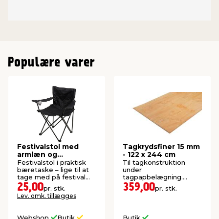
Populære varer
Festivalstol med
Tagkrydsfiner 15 mm
armlæn og
- 122 x 244 cm
kopholder - Sunlife®
Festivalstol i praktisk
Til tagkonstruktion
bæretaske – lige til at
under
tage med på festival
tagpapbelægning.
eller camping.
Meget stærk plade.
25,00
359,00
pr. stk.
pr. stk.
Lev. omk. tillægges
Webshop
Butik
Butik