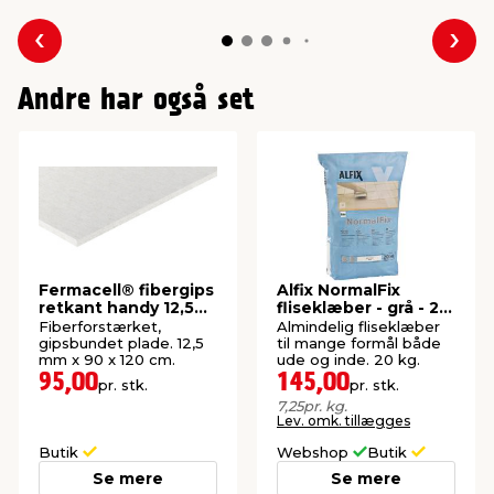
Forrige
Næs
Andre har også set
Fermacell® fibergips
Alfix NormalFix
retkant handy 12,5
fliseklæber - grå - 20
mm
kg
Fiberforstærket,
Almindelig fliseklæber
gipsbundet plade. 12,5
til mange formål både
mm x 90 x 120 cm.
ude og inde. 20 kg.
95,00
145,00
pr. stk.
pr. stk.
7,25
pr. kg.
Lev. omk. tillægges
Butik
Webshop
Butik
Se mere
Se mere