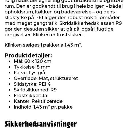
rolig flade, der egner sig godt til både små og store
rum. Den er godkendt til brug i hele boligen – både i
opholdsrum, køkken og badeværelse – og dens
slidstyrke på PEI 4 gør den robust nok til områder
med meget gangtrafik. Skridsikkerhedsklassen R9
gør den desuden sikker at gå på, også i fugtige
omgivelser. Klinken er frostsikker.
Klinken sælges i pakker a 1,43 m².
Produktdetaljer:
Mål: 60 x 120 cm
Tykkelse: 8 mm
Farve: Lys grå
Overflade: Mat, struktureret
Slidstyrke: PEI 4
Skridsikkerhed: R9
Frostsikker: Ja
Kanter: Rektificerede
Indhold: 1,43 m² pr. pakke
Sikkerhedsanvisninger