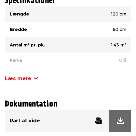
Specifikationer
Type
Værdi
Længde
120 cm
Bredde
60 cm
Antal m² pr. pk.
1,43 m²
Farve
Grå
Slidstyrke
4
Læs mere
Tykkelse
8 mm
Dokumentation
Rart at vide