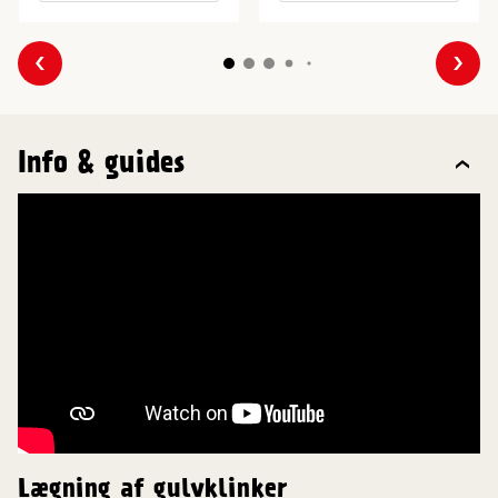
Forrige
Næs
Info & guides
Lægning af gulvklinker