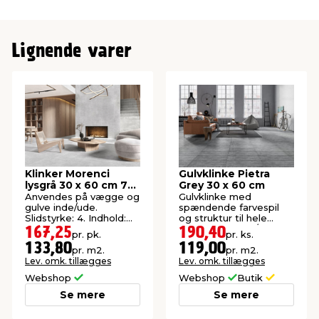
Lignende varer
Klinker Morenci
Gulvklinke Pietra
lysgrå 30 x 60 cm 7
Grey 30 x 60 cm
stk.
Anvendes på vægge og
Gulvklinke med
gulve inde/ude.
spændende farvespil
Slidstyrke: 4. Indhold:
og struktur til hele
1,25 m² pr. pk.
hjemmet. 1,6 m²/pk.
167,25
190,40
pr. pk.
pr. ks.
133,80
119,00
pr. m2.
pr. m2.
Lev. omk. tillægges
Lev. omk. tillægges
Webshop
Webshop
Butik
Se mere
Se mere