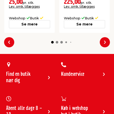
skal sende noget.
PVC.
25,00
225,00
pr. stk.
pr. stk.
Lev. omk. tillægges
Lev. omk. tillægges
Webshop
Butik
Webshop
Butik
Se mere
Se mere
Forrige
Næs
Find en butik
Kundeservice
nær dig
Åbent alle dage 8 -
Køb i webshop