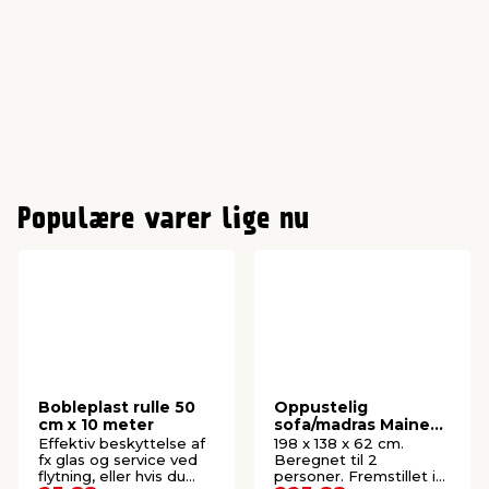
Populære varer lige nu
Bobleplast rulle 50
Oppustelig
cm x 10 meter
sofa/madras Maine
198 x 138 cm -
Effektiv beskyttelse af
198 x 138 x 62 cm.
Sunlife®
fx glas og service ved
Beregnet til 2
flytning, eller hvis du
personer. Fremstillet i