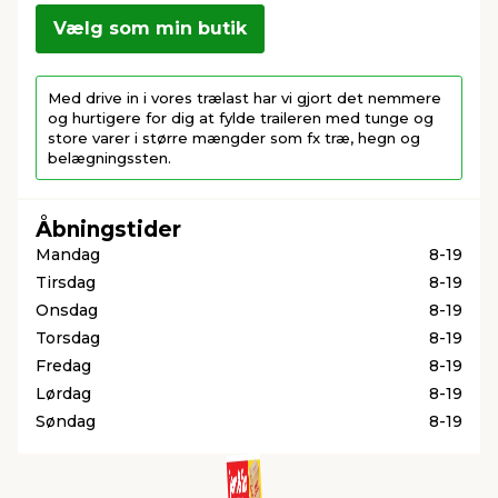
Vælg som min butik
indretning
er & sikkerhed
 fittings
dsbelysning
eklædning
& udendørs spa
Med drive in i vores trælast har vi gjort det nemmere
og hurtigere for dig at fylde traileren med tunge og
r & stilladser
e
behandling
ne, data & TV
& fritid
store varer i større mængder som fx træ, hegn og
belægningssten.
debeklædning
ing
asser & standere
rier
 sko
Åbningstider
Mandag
8-19
antning
ri & syltning
Tirsdag
8-19
Onsdag
8-19
dyr & ukrudt
Torsdag
8-19
Fredag
8-19
Lørdag
8-19
Søndag
8-19