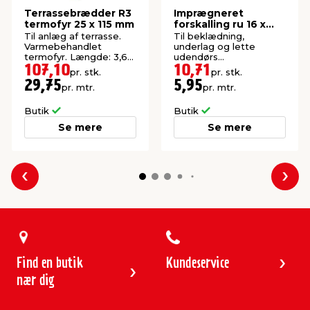
Terrassebrædder R3
Imprægneret
termofyr 25 x 115 mm
forskalling ru 16 x
100 x 1800 mm
Til anlæg af terrasse.
Til beklædning,
Varmebehandlet
underlag og lette
termofyr. Længde: 3,6
udendørs
meter.
konstruktioner. P1-
107,10
10,71
pr. stk.
pr. stk.
imprægneret gran.
29,75
5,95
pr. mtr.
pr. mtr.
Butik
Butik
Se mere
Se mere
Forrige
Næs
Find en butik
Kundeservice
nær dig