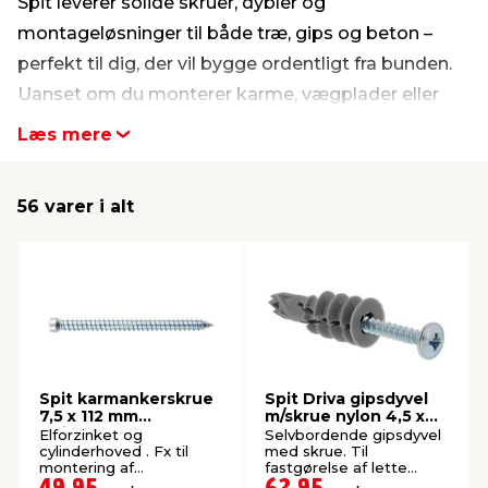
Spit leverer solide skruer, dybler og
montageløsninger til både træ, gips og beton –
indretning
er & sikkerhed
 fittings
dsbelysning
eklædning
& udendørs spa
perfekt til dig, der vil bygge ordentligt fra bunden.
Uanset om du monterer karme, vægplader eller
r & stilladser
e
behandling
ne, data & TV
& fritid
beslag, får du pålidelige produkter med høj styrke
Læs mere
og præcision. Spit er perfekt til gør-det-selv-
projekter, hvor kvalitet og holdbarhed er i fokus. Se
debeklædning
ing
asser & standere
rier
 sko
56 varer i alt
hele sortimentet her på siden.
antning
ri & syltning
dyr & ukrudt
Spit karmankerskrue
Spit Driva gipsdyvel
7,5 x 112 mm
m/skrue nylon 4,5 x
cylinderhoved 12 stk.
45 mm 8 stk.
Elforzinket og
Selvbordende gipsdyvel
cylinderhoved . Fx til
med skrue. Til
montering af
fastgørelse af lette
vinduesrammer.
emner i gips.