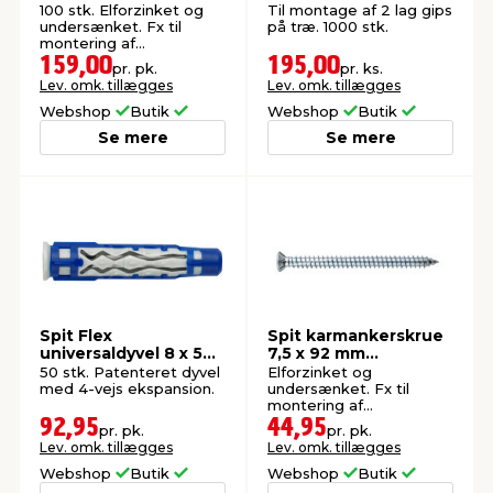
undersænket
100 stk. Elforzinket og
Til montage af 2 lag gips
undersænket. Fx til
på træ. 1000 stk.
montering af
vinduesrammer.
159,00
195,00
pr. pk.
pr. ks.
Lev. omk. tillægges
Lev. omk. tillægges
Webshop
Butik
Webshop
Butik
Se mere
Se mere
Spit Flex
Spit karmankerskrue
universaldyvel 8 x 50
7,5 x 92 mm
mm 50 stk.
undersænket 12 stk.
50 stk. Patenteret dyvel
Elforzinket og
med 4-vejs ekspansion.
undersænket. Fx til
montering af
vinduesrammer.
92,95
44,95
pr. pk.
pr. pk.
Lev. omk. tillægges
Lev. omk. tillægges
Webshop
Butik
Webshop
Butik