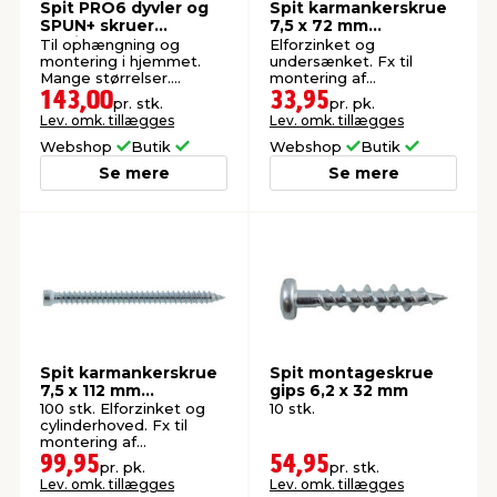
Spit PRO6 dyvler og
Spit karmankerskrue
SPUN+ skruer
7,5 x 72 mm
sortiment 400 stk.
undersænket 12 stk.
Til ophængning og
Elforzinket og
montering i hjemmet.
undersænket. Fx til
Mange størrelser.
montering af
Indendørs brug.
vinduesrammer.
143,00
33,95
pr. stk.
pr. pk.
Lev. omk. tillægges
Lev. omk. tillægges
Webshop
Butik
Webshop
Butik
Se mere
Se mere
Spit karmankerskrue
Spit montageskrue
7,5 x 112 mm
gips 6,2 x 32 mm
cylinderhoved
100 stk. Elforzinket og
10 stk.
cylinderhoved. Fx til
montering af
vinduesrammer.
99,95
54,95
pr. pk.
pr. stk.
Lev. omk. tillægges
Lev. omk. tillægges