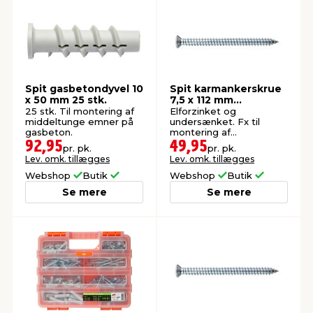
Spit gasbetondyvel 10
Spit karmankerskrue
x 50 mm 25 stk.
7,5 x 112 mm
undersænket 12 stk.
25 stk. Til montering af
Elforzinket og
middeltunge emner på
undersænket. Fx til
gasbeton.
montering af
vinduesrammer.
92,95
49,95
pr. pk.
pr. pk.
Lev. omk. tillægges
Lev. omk. tillægges
Webshop
Butik
Webshop
Butik
Se mere
Se mere