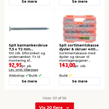
Se mere
Se mere
Spit karmankerskrue
Spit sortimentskasse
7,5 x 72 mm
dyvler & skruer 400
undersænket
stk.
100 stk. Elforzinket og
Sortimentskasse med
undersænket. Fx til
dyvler og skruer til
montering af
montageopgaver.
vinduesrammer.
Panhoved. Elforzinkede.
92,95
143,00
pr. pk.
pr. stk.
Indendørs.
Lev. omk. tillægges
Webshop
Butik
Butik
Se mere
Se mere
Viser 20 af 56
Vis 20 flere