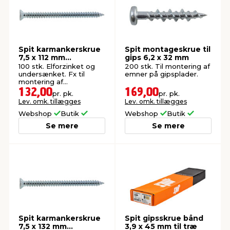
Spit karmankerskrue
Spit montageskrue til
7,5 x 112 mm
gips 6,2 x 32 mm
undersænket
100 stk. Elforzinket og
200 stk. Til montering af
undersænket. Fx til
emner på gipsplader.
montering af
vinduesrammer.
132,00
169,00
pr. pk.
pr. pk.
Lev. omk. tillægges
Lev. omk. tillægges
Webshop
Butik
Webshop
Butik
Se mere
Se mere
Spit karmankerskrue
Spit gipsskrue bånd
7,5 x 132 mm
3,9 x 45 mm til træ