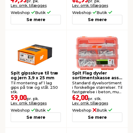
49,95
62,95
pr. pk.
pr. pk.
Lev. omk. tillægges
Lev. omk. tillægges
Webshop
Butik
Webshop
Butik
Se mere
Se mere
Spit gipsskrue til træ
Spit Flag dyvler
og jern 3,9 x 25 mm
sortimentskasse ass.
160 stk.
Til montering af 1 lag
Standard dyvelsortiment
gips på træ og stål. 250
i forskellige størrelser. Til
stk.
fastgørelse i beton, mur
og letbeton.
59,00
62,00
pr. pk.
pr. stk.
Lev. omk. tillægges
Lev. omk. tillægges
Webshop
Butik
Webshop
Butik
Se mere
Se mere