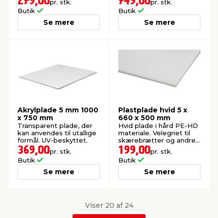
279,00
749,00
pr. stk.
pr. stk.
Butik
Butik
Se mere
Se mere
Akrylplade 5 mm 1000
Plastplade hvid 5 x
x 750 mm
660 x 500 mm
Transparent plade, der
Hvid plade i hård PE-HD
kan anvendes til utallige
materiale. Velegnet til
formål. UV-beskyttet.
skærebrætter og andre
hobbyprojekter.
369,00
199,00
pr. stk.
pr. stk.
Butik
Butik
Se mere
Se mere
Viser 20 af 24