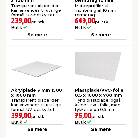
x 750 mm
termotag 10 mm
Transparent plade, der
Midterprofiler til
kan anvendes til utallige
montering af 10 mm
formål. UV-beskyttet.
termotag.
239,00
649,00
pr. stk.
pr. stk.
Butik
Butik
Se mere
Se mere
Akrylplade 3 mm 1500
Plastplade/PVC-folie
x 1000 mm
0,5 x 1000 x 700 mm
Transparent plade, der
Tynd plastplade, også
kan anvendes til utallige
kaldet PVC-folie, med
formål. UV-beskyttet.
tykkelse på 0,5 mm.
399,00
75,00
pr. stk.
pr. stk.
Butik
Butik
Se mere
Se mere