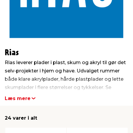
indretning
er & sikkerhed
 fittings
dsbelysning
eklædning
& udendørs spa
r & stilladser
e
behandling
ne, data & TV
& fritid
debeklædning
ing
asser & standere
rier
 sko
Rias
Rias leverer plader i plast, skum og akryl til gør det
antning
ri & syltning
selv-projekter i hjem og have. Udvalget rummer
både klare akrylplader, hårde plastplader og lette
skumplader i flere størrelser og tykkelser. Se
dyr & ukrudt
udvalget fra Rias her.
Læs mere
24 varer i alt