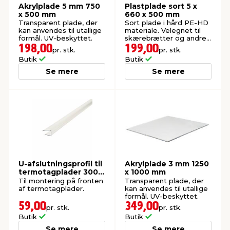
Akrylplade 5 mm 750
Plastplade sort 5 x
x 500 mm
660 x 500 mm
Transparent plade, der
Sort plade i hård PE-HD
kan anvendes til utallige
materiale. Velegnet til
formål. UV-beskyttet.
skærebrætter og andre
hobbyprojekter.
198,00
199,00
pr. stk.
pr. stk.
Butik
Butik
Se mere
Se mere
U-afslutningsprofil til
Akrylplade 3 mm 1250
termotagplader 300
x 1000 mm
cm
Til montering på fronten
Transparent plade, der
af termotagplader.
kan anvendes til utallige
formål. UV-beskyttet.
59,00
349,00
pr. stk.
pr. stk.
Butik
Butik
Se mere
Se mere