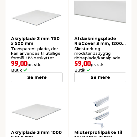
Akrylplade 3 mm 750
Afdækningsplade
x 500 mm
RiaCover 3 mm, 1200 x
800 mm
Transparent plade, der
Slidstærk og
kan anvendes til utallige
modstandsdygtig
formål. UV-beskyttet.
ribbeplade/kanalplade til
afdækning.
99,00
59,00
pr. stk.
pr. stk.
Butik
Butik
Se mere
Se mere
Akrylplade 3 mm 1000
Midterprofilpakke til