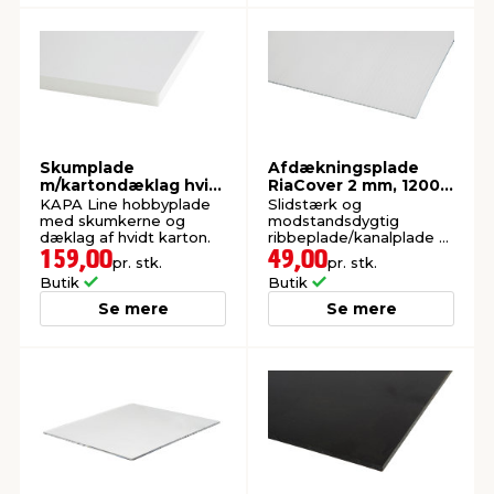
Skumplade
Afdækningsplade
m/kartondæklag hvid
RiaCover 2 mm, 1200 x
10 x 1000 x 700 mm
800 mm
KAPA Line hobbyplade
Slidstærk og
med skumkerne og
modstandsdygtig
dæklag af hvidt karton.
ribbeplade/kanalplade til
afdækning.
159,00
49,00
pr. stk.
pr. stk.
Butik
Butik
Se mere
Se mere