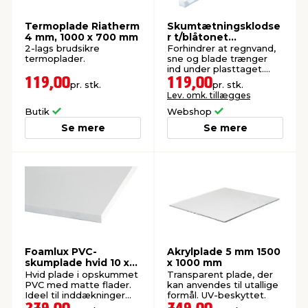
Termoplade Riatherm
Skumtætningsklodse
4 mm, 1000 x 700 mm
r t/blåtonet
trapezplade 10-pk.
2-lags brudsikre
Forhindrer at regnvand,
termoplader.
sne og blade trænger
ind under plasttaget.
Længde: 70 cm.
119,00
119,00
pr. stk.
pr. stk.
Lev. omk. tillægges
Butik
Webshop
Se mere
Se mere
Foamlux PVC-
Akrylplade 5 mm 1500
skumplade hvid 10 x
x 1000 mm
1000 x 750 mm
Hvid plade i opskummet
Transparent plade, der
PVC med matte flader.
kan anvendes til utallige
Ideel til inddækninger
formål. UV-beskyttet.
ved døre og vinduer.