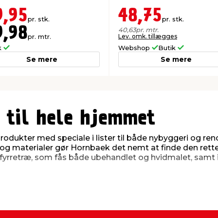
9,95
48,75
pr. stk.
pr. stk.
9,98
40,63
pr. mtr.
pr. mtr.
Lev. omk. tillægges
k
Webshop
Butik
Se mere
Se mere
 til hele hjemmet
odukter med speciale i lister til både nybyggeri og re
er og materialer gør Hornbaek det nemt at finde den rette 
i fyrretræ, som fås både ubehandlet og hvidmalet, samt i
formål
ske formål og som en del af indretningen, hvor de bidra