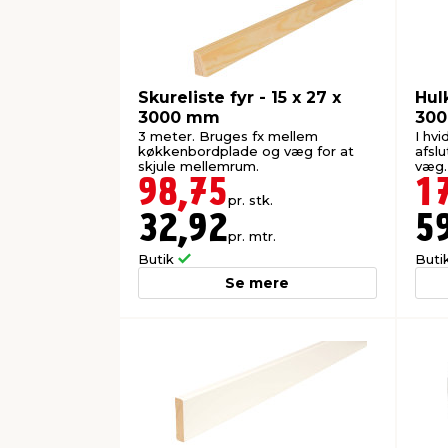
Skureliste fyr - 15 x 27 x
Hulk
3000 mm
30
3 meter. Bruges fx mellem
I hv
køkkenbordplade og væg for at
afsl
skjule mellemrum.
væg.
98,75
1
pr. stk.
32,92
5
pr. mtr.
Butik
Buti
Se mere