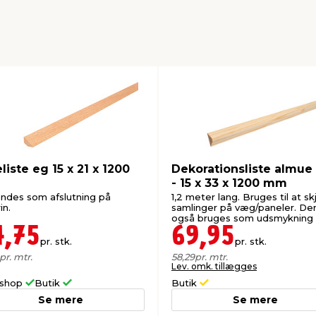
liste eg 15 x 21 x 1200
Dekorationsliste almue 
m
- 15 x 33 x 1200 mm
ndes som afslutning på
1,2 meter lang. Bruges til at sk
in.
samlinger på væg/paneler. De
også bruges som udsmykning
som en dekorativ liste.
4,75
69,95
pr. stk.
pr. stk.
pr. mtr.
58,29
pr. mtr.
Lev. omk. tillægges
shop
Butik
Butik
Se mere
Se mere