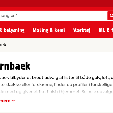
angler?
angler?
& belysning
Maling & kemi
Værktøj
Bil & 
aek
rnbaek
aek tilbyder et bredt udvalg af lister til både gulv, loft
tte, dække eller forskønne, finder du profiler i forskelli
de med og giver et flot finish i hjemmet. Se hele udvalg
mere