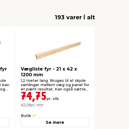
193 varer i alt
fyr
Vægliste fyr - 21 x 42 x
1200 mm
jule
1,2 meter lang. Bruges til at skjule
n kan
samlinger mellem væg og panel for
 og
et pænt resultat. Kan også sættes
op som en flot, dekorativ liste.
74,75
pr. stk.
62,29
pr. mtr.
Butik
Se mere