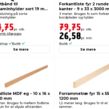
tbånd til
Forkantliste fyr 2 runde
aminhylder sort 19 mm
kanter - 9 x 33 x 3000
 meter
fslutning på sorte
3 meter. Bruges fx som forkan
minhylder.
bordplader og hylder.
4,75
79,75
pr. stk.
pr. stk.
omk. tillægges
26,58
pr. mtr.
shop
Butik
Butik
Se mere
Se mere
dliste MDF eg - 10 x 16 x
Forrammetræ fyr 15 x 55
00 mm
1200 mm
ter. Bruges fx mellem fodliste
1,2 meter lang. Bruges fx til at
lv for at skjule afstanden.
rammer.