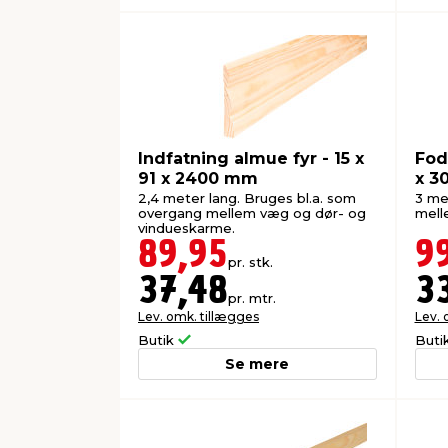
Indfatning almue fyr - 15 x
Fodl
91 x 2400 mm
x 3
2,4 meter lang. Bruges bl.a. som
3 me
overgang mellem væg og dør- og
mell
vindueskarme.
89,95
9
pr. stk.
37,48
3
pr. mtr.
Lev. omk. tillægges
Lev. 
Butik
Buti
Se mere