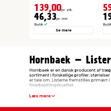
139,00
5
pr. stk.
46,33
1
pr. mtr.
Butik
Buti
Se mere
0
0
1
1
2
2
3
3
Hornbaek – Lister
4
4
5
5
Hornbaek er en dansk producent af træpr
6
6
sortiment i forskellige profiler, størrels
7
7
er tale om. Listerne fremstilles primært 
8
8
forarbejdningskvalitet.
9
9
Læs mere
Lister til mange 
Hornbaeks lister anvendes både til prakti