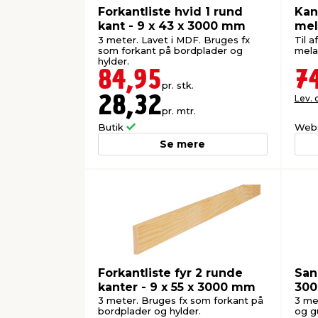
Forkantliste hvid 1 rund
Kan
kant - 9 x 43 x 3000 mm
mel
x 5
3 meter. Lavet i MDF. Bruges fx
Til a
som forkant på bordplader og
mela
hylder.
84,95
7
pr. stk.
Lev. 
28,32
pr. mtr.
Butik
Web
Se mere
Forkantliste fyr 2 runde
San
kanter - 9 x 55 x 3000 mm
30
3 meter. Bruges fx som forkant på
3 me
bordplader og hylder.
og gu