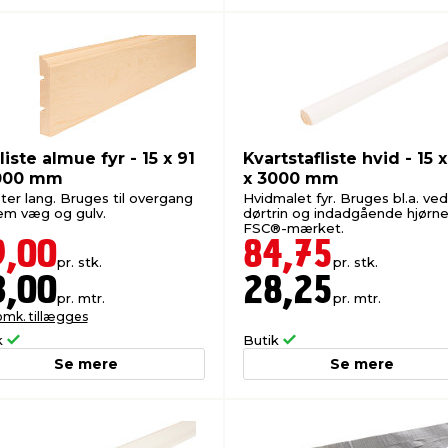
iste almue fyr - 15 x 91
Kvartstafliste hvid - 15 x
000 mm
x 3000 mm
ter lang. Bruges til overgang
Hvidmalet fyr. Bruges bl.a. ved
em væg og gulv.
dørtrin og indadgående hjørne
FSC®-mærket.
9,00
84,75
pr. stk.
pr. stk.
3,00
28,25
pr. mtr.
pr. mtr.
omk. tillægges
k
Butik
Se mere
Se mere