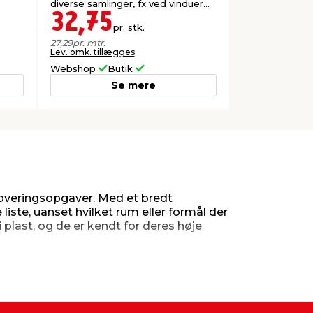
diverse samlinger, fx ved vinduer
og døre. FSC®-mærket.
32,75
pr. stk.
27,29
pr. mtr.
Lev. omk. tillægges
Webshop
Butik
Se mere
noveringsopgaver. Med et bredt
liste, uanset hvilket rum eller formål der
 plast, og de er kendt for deres høje
ger til et fuldendt udtryk. De kan bruges