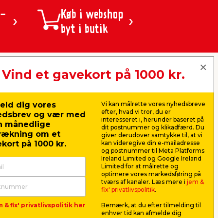
ulv, loft eller døre og vinduer.
 -
Køb i webshop
byt i butik
e og moderne profiler.
 en markeret og skyggegivende kant.
Vind et gavekort på 1000 kr.
jem & fix A/S, Skomagervej 12
digt og indvendigt.
DK-7100 Vejle
CVR: 10360641
eld dig vores
Vi kan målrette vores nyhedsbreve
Tlf. kundeservice: 79425942
efter, hvad vi tror, du er
edsbrev og vær med
Tlf. administration: 76413500
interesseret i, herunder baseret på
n månedlige
Email:
kundeservice@jemfix.com
dit postnummer og klikadfærd. Du
rækning om et
giver derudover samtykke til, at vi
kort på 1000 kr.
kan videregive din e-mailadresse
erne findes ubehandlede, så de kan males i
og postnummer til Meta Platforms
g nemme at rengøre – oplagte til fx
Se vores e-mærket certifikat her
Ireland Limited og Google Ireland
Limited for at målrette og
optimere vores markedsføring på
tværs af kanaler. Læs mere i
jem &
fix
fix' privatlivspolitik
.
 & fix' privatlivspolitik her
Bemærk, at du efter tilmelding til
emmet, finder du et bredt udvalg af
enhver tid kan afmelde dig