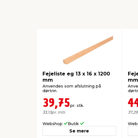
Fejeliste eg 13 x 16 x 1200
Feje
mm
m
Anvendes som afslutning på
Anve
dørtrin.
dørtr
39,75
4
pr. stk.
33,13
pr. mtr.
37,29
Webshop
Butik
Web
Se mere