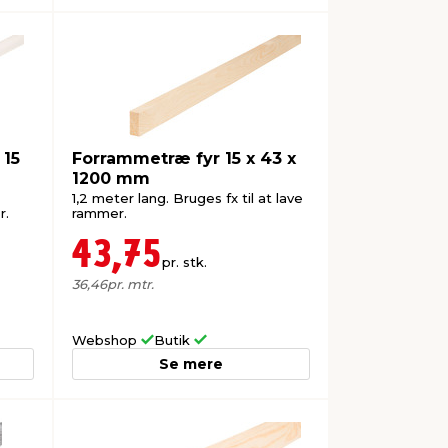
 15
Forrammetræ fyr 15 x 43 x
1200 mm
1,2 meter lang. Bruges fx til at lave
r.
rammer.
43,75
pr. stk.
36,46
pr. mtr.
Webshop
Butik
Se mere