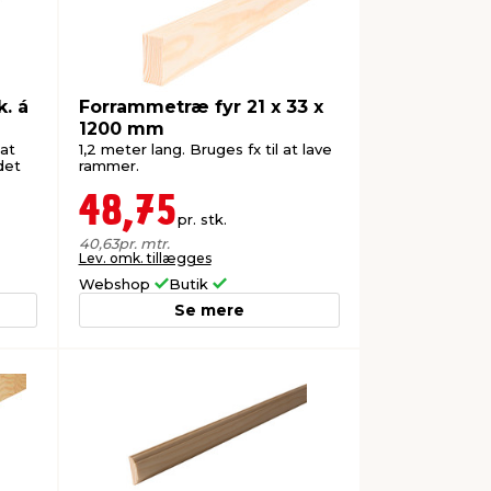
. á
Forrammetræ fyr 21 x 33 x
1200 mm
 at
1,2 meter lang. Bruges fx til at lave
det
rammer.
48,75
pr. stk.
40,63
pr. mtr.
Lev. omk. tillægges
Webshop
Butik
Se mere