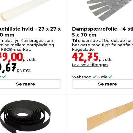
ehlliste hvid - 27 x 27 x
Dampspærrefolie - 4 stk
00 mm
5 x 70 cm
idmalet fyr. Kan bruges som
Til underside af bordplade for
utning mellem bordplade og
beskytte mod fugt fra nedfæl
 FSC®-mærket.
kogeplade.
79,00
42,75
pr. stk.
pr. stk.
Lev. omk. tillægges
9,67
pr. mtr.
k
Webshop
Butik
Se mere
Se mere