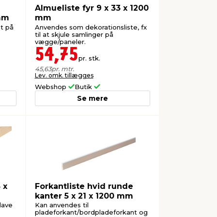
Almueliste fyr 9 x 33 x 1200
 mm
mm
t på
Anvendes som dekorationsliste, fx
til at skjule samlinger på
vægge/paneler.
54,75
pr. stk.
45,63
pr. mtr.
Lev. omk. tillægges
Webshop
Butik
Se mere
 x
Forkantliste hvid runde
kanter 5 x 21 x 1200 mm
 lave
Kan anvendes til
pladeforkant/bordpladeforkant og