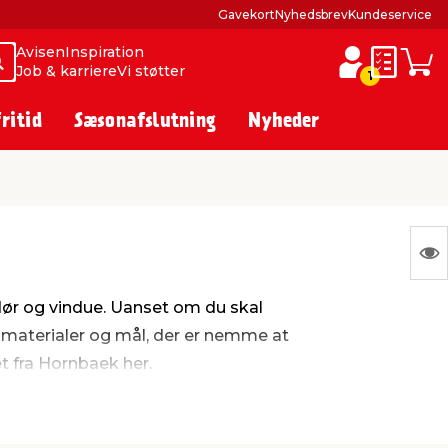
Gavekort
Nyhedsbrev
Kundeservice
Avisen
Inspiration
Søg
Søg
Job & karriere
Vi støtter
Huskesed
Indkø
1
fritid
Sæsonafslutning
Nyheder
S
Ing
, dør og vindue. Uanset om du skal
var
ge materialer og mål, der er nemme at
at
et fra Hornbaek her.
vis