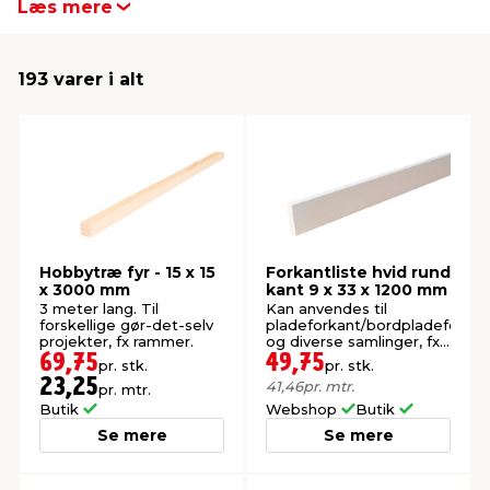
Læs mere
hele udvalget fra Hornbaek her.
indretning
er & sikkerhed
 fittings
dsbelysning
eklædning
& udendørs spa
193 varer i alt
r & stilladser
e
behandling
ne, data & TV
& fritid
debeklædning
ing
asser & standere
rier
 sko
antning
ri & syltning
Hobbytræ fyr - 15 x 15
Forkantliste hvid rund
x 3000 mm
kant 9 x 33 x 1200 mm
3 meter lang. Til
Kan anvendes til
dyr & ukrudt
forskellige gør-det-selv
pladeforkant/bordpladeforkan
projekter, fx rammer.
og diverse samlinger, fx
ved vinduer og døre.
69,75
49,75
pr. stk.
pr. stk.
FSC®-mærket.
23,25
41,46
pr. mtr.
pr. mtr.
Butik
Webshop
Butik
Se mere
Se mere