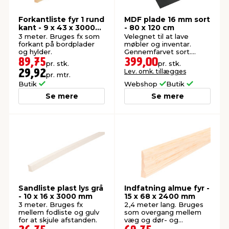
Forkantliste fyr 1 rund
MDF plade 16 mm sort
kant - 9 x 43 x 3000
- 80 x 120 cm
mm
3 meter. Bruges fx som
Velegnet til at lave
forkant på bordplader
møbler og inventar.
og hylder.
Gennemfarvet sort.
Handy størrelse.
89,75
399,00
pr. stk.
pr. stk.
Lev. omk. tillægges
29,92
pr. mtr.
Butik
Webshop
Butik
Se mere
Se mere
Sandliste plast lys grå
Indfatning almue fyr -
- 10 x 16 x 3000 mm
15 x 68 x 2400 mm
3 meter. Bruges fx
2,4 meter lang. Bruges
mellem fodliste og gulv
som overgang mellem
for at skjule afstanden.
væg og dør- og
vindueskarme.