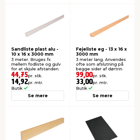
Sandliste plast alu -
Fejeliste eg - 13 x 16 x
10 x 16 x 3000 mm
3000 mm
3 meter. Bruges fx
3 meter lang. Anvendes
mellem fodliste og gulv
ofte som afslutning på
for at skjule afstanden.
begge sider af dørtrin.
44,75
99,00
pr. stk.
pr. stk.
14,92
33,00
pr. mtr.
pr. mtr.
Butik
Butik
Se mere
Se mere