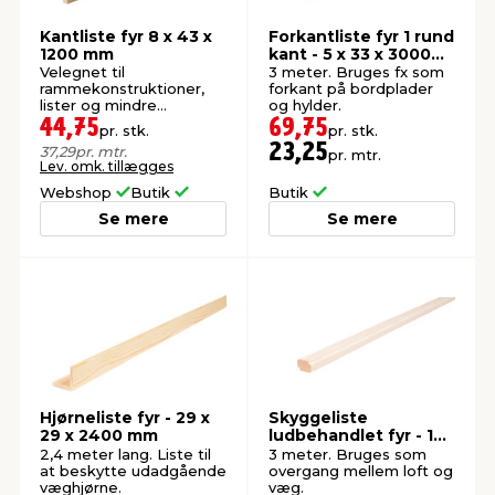
Kantliste fyr 8 x 43 x
Forkantliste fyr 1 rund
1200 mm
kant - 5 x 33 x 3000
mm
Velegnet til
3 meter. Bruges fx som
rammekonstruktioner,
forkant på bordplader
lister og mindre
og hylder.
træprojekter.
44,75
69,75
pr. stk.
pr. stk.
23,25
37,29
pr. mtr.
pr. mtr.
Lev. omk. tillægges
Webshop
Butik
Butik
Se mere
Se mere
Hjørneliste fyr - 29 x
Skyggeliste
29 x 2400 mm
ludbehandlet fyr - 15
x 21 x 3000 mm
2,4 meter lang. Liste til
3 meter. Bruges som
at beskytte udadgående
overgang mellem loft og
væghjørne.
væg.