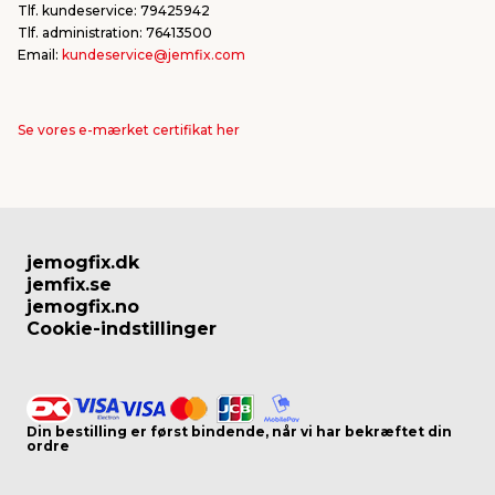
jem & fix
Tlf. kundeservice: 79425942
Tlf. administration: 76413500
Uanset om du er i gang med et større
Email:
kundeservice@jemfix.com
byggeprojekt eller blot vil opgradere enkelte
detaljer i hjemmet, finder du et bredt udvalg af
Hornbaek-lister hos din lokale jem & fix til ethvert
projekt. Køb nemt og billigt – hver dag.
Se vores e-mærket certifikat her
jemogfix.dk
jemfix.se
jemogfix.no
Cookie-indstillinger
Din bestilling er først bindende, når vi har bekræftet din
ordre