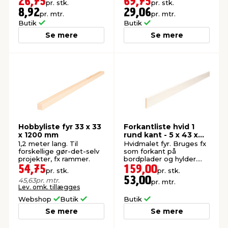
26,75
69,75
pr. stk.
pr. stk.
8,92
29,06
pr. mtr.
pr. mtr.
Butik
Butik
Se mere
Se mere
Hobbyliste fyr 33 x 33
Forkantliste hvid 1
x 1200 mm
rund kant - 5 x 43 x
3000 mm
1,2 meter lang. Til
Hvidmalet fyr. Bruges fx
forskellige gør-det-selv
som forkant på
projekter, fx rammer.
bordplader og hylder.
FSC®-mærket.
54,75
159,00
pr. stk.
pr. stk.
53,00
45,63
pr. mtr.
pr. mtr.
Lev. omk. tillægges
Webshop
Butik
Butik
Se mere
Se mere