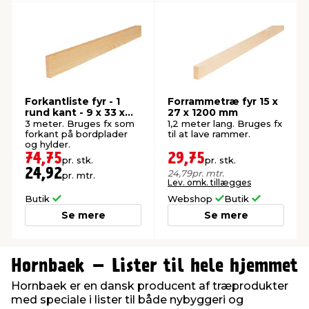
Forkantliste fyr - 1
Forrammetræ fyr 15 x
rund kant - 9 x 33 x
27 x 1200 mm
3000 mm
3 meter. Bruges fx som
1,2 meter lang. Bruges fx
forkant på bordplader
til at lave rammer.
og hylder.
74,75
29,75
pr. stk.
pr. stk.
24,92
24,79
pr. mtr.
pr. mtr.
Lev. omk. tillægges
Butik
Webshop
Butik
Se mere
Se mere
0
0
1
1
Hornbaek – Lister til hele hjemmet
2
2
Hornbaek er en dansk producent af træprodukter
3
3
med speciale i lister til både nybyggeri og
4
4