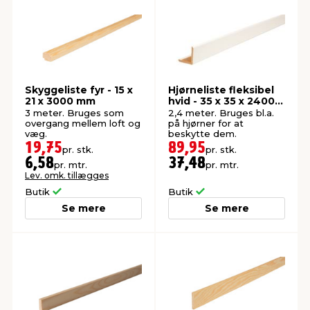
Skyggeliste fyr - 15 x
Hjørneliste fleksibel
21 x 3000 mm
hvid - 35 x 35 x 2400
mm
3 meter. Bruges som
2,4 meter. Bruges bl.a.
overgang mellem loft og
på hjørner for at
væg.
beskytte dem.
19,75
89,95
pr. stk.
pr. stk.
6,58
37,48
pr. mtr.
pr. mtr.
Lev. omk. tillægges
Butik
Butik
Se mere
Se mere