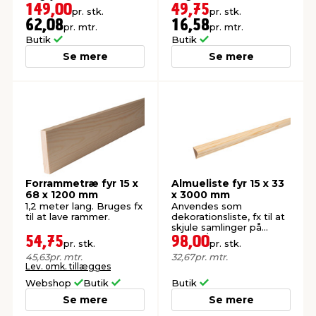
149,00
49,75
pr. stk.
pr. stk.
62,08
16,58
pr. mtr.
pr. mtr.
Butik
Butik
Se mere
Se mere
Forrammetræ fyr 15 x
Almueliste fyr 15 x 33
68 x 1200 mm
x 3000 mm
1,2 meter lang. Bruges fx
Anvendes som
til at lave rammer.
dekorationsliste, fx til at
skjule samlinger på
vægge/paneler.
54,75
98,00
pr. stk.
pr. stk.
45,63
pr. mtr.
32,67
pr. mtr.
Lev. omk. tillægges
Webshop
Butik
Butik
Se mere
Se mere