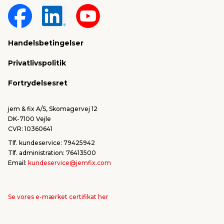
Om jem & fix
Fragt & levering
Sponsorater & projekter
Reklamation
Handelsbetingelser
Konkurrencevindere
Varemærker
Privatlivspolitik
FSC®
Falske mails & svindel
Fortrydelsesret
Bliv leverandør/Become supplier
Fortryd ordre
jem & fix A/S, Skomagervej 12
DK-7100 Vejle
CVR: 10360641
Tlf. kundeservice: 79425942
Tlf. administration: 76413500
Email:
kundeservice@jemfix.com
Se vores e-mærket certifikat her