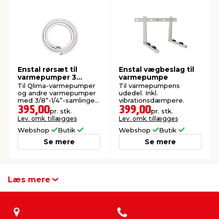
indretning
er & sikkerhed
 fittings
dsbelysning
eklædning
& udendørs spa
r & stilladser
e
behandling
ne, data & TV
& fritid
Enstal rørsæt til
Enstal vægbeslag til
varmepumper 3
varmepumpe
meter
debeklædning
ing
asser & standere
rier
 sko
Til Qlima-varmepumper
Til varmepumpens
og andre varmepumper
udedel. Inkl.
med 3/8”-1/4”-samlinger.
vibrationsdæmpere.
Inkl. kraver og muffer.
395,00
399,00
pr. stk.
pr. stk.
antning
ri & syltning
Lev. omk. tillægges
Lev. omk. tillægges
Webshop
Butik
Webshop
Butik
Se mere
Se mere
dyr & ukrudt
0
0
Læs mere