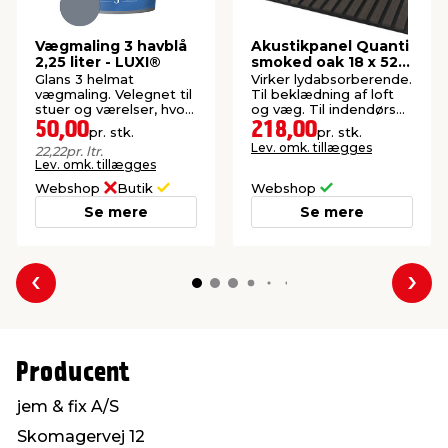
Vægmaling 3 havblå
Akustikpanel Quanti
2,25 liter - LUXI®
smoked oak 18 x 520
x 2440 mm
Glans 3 helmat
Virker lydabsorberende.
vægmaling. Velegnet til
Til beklædning af loft
stuer og værelser, hvor
og væg. Til indendørs
der ønskes en mat
brug. Køb online. FSC®-
50,00
218,00
pr. stk.
pr. stk.
finish.
mærket.
Lev. omk. tillægges
22,22
pr. ltr.
Lev. omk. tillægges
Webshop
Butik
Webshop
Se mere
Se mere
Forrige
Næs
Producent
jem & fix A/S
Skomagervej 12