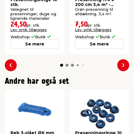
stk.
200 cm 3,4 m² -
Garden®
Velegnet til
Grøn presenning til
presenninger, duge og
afdækning. 3,4 m².
lignende materialer
24,50
7,50
pr. stk.
pr. stk.
Lev. omk. tillægges
Lev. omk. tillægges
Webshop
Butik
Webshop
Butik
Se mere
Se mere
Forrige
Næs
Andre har også set
Reb 3-slået Ø6 mm
Presenningsringe 10