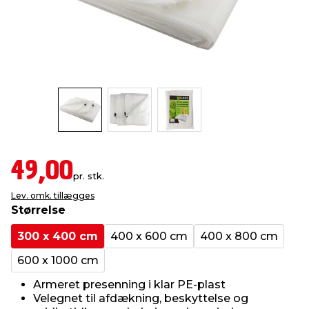
indretning
er & sikkerhed
 fittings
dsbelysning
eklædning
& udendørs spa
r & stilladser
e
behandling
ne, data & TV
& fritid
debeklædning
ing
asser & standere
rier
 sko
antning
ri & syltning
49,00
pr. stk.
Lev. omk. tillægges
dyr & ukrudt
Størrelse
300 x 400 cm
400 x 600 cm
400 x 800 cm
600 x 1000 cm
Armeret presenning i klar PE-plast
Velegnet til afdækning, beskyttelse og