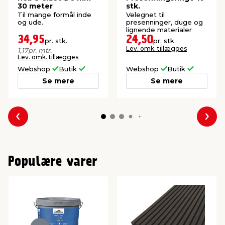
30 meter
stk.
Til mange formål inde
Velegnet til
og ude.
presenninger, duge og
lignende materialer
34,95
24,50
pr. stk.
pr. stk.
Lev. omk. tillægges
1,17
pr. mtr.
Lev. omk. tillægges
Webshop
Butik
Webshop
Butik
Se mere
Se mere
Forrige
Næs
Populære varer