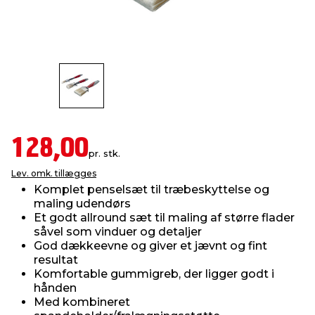
indretning
er & sikkerhed
 fittings
dsbelysning
eklædning
& udendørs spa
r & stilladser
e
behandling
ne, data & TV
& fritid
debeklædning
ing
asser & standere
rier
 sko
128,00
pr. stk.
antning
ri & syltning
Lev. omk. tillægges
Komplet penselsæt til træbeskyttelse og
maling udendørs
dyr & ukrudt
Et godt allround sæt til maling af større flader
såvel som vinduer og detaljer
God dækkeevne og giver et jævnt og fint
resultat
Komfortable gummigreb, der ligger godt i
hånden
Med kombineret