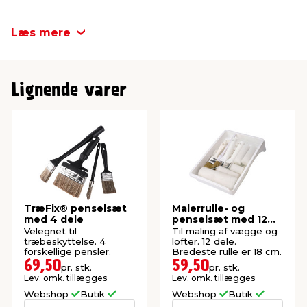
Læs mere
Lignende varer
TræFix® penselsæt
Malerrulle- og
med 4 dele
penselsæt med 12
dele, 18 cm -
Velegnet til
Til maling af vægge og
Stabile®
træbeskyttelse. 4
lofter. 12 dele.
forskellige pensler.
Bredeste rulle er 18 cm.
69,50
59,50
pr. stk.
pr. stk.
Lev. omk. tillægges
Lev. omk. tillægges
Webshop
Butik
Webshop
Butik