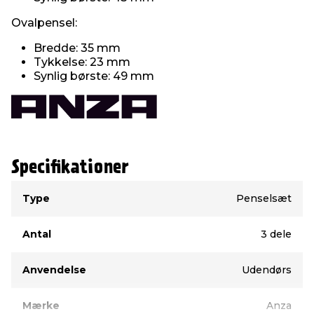
Ovalpensel:
Bredde: 35 mm
Tykkelse: 23 mm
Synlig børste: 49 mm
Specifikationer
Type
Værdi
Type
Penselsæt
Antal
3 dele
Anvendelse
Udendørs
Mærke
Anza