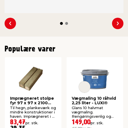
Se forrige
Se 
Populære varer
Imprægneret stolpe
Vægmaling 10 råhvid
fyr 97 x 97 x 2100
2,25 liter - LUXI®
mm
Til hegn, plankeværk og
Glans 10 halvmat
mindre konstruktioner i
vægmaling.
haven. Imprægneret i kl.
Rengøringsvenlig og
NTR A.
robust. Ideel til
83,47
149,00
pr. stk.
pr. stk.
gange/børneværelser.