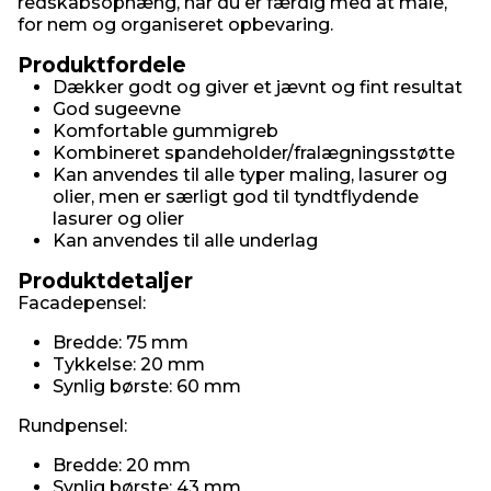
redskabsophæng, når du er færdig med at male,
for nem og organiseret opbevaring.
Produktfordele
Dækker godt og giver et jævnt og fint resultat
God sugeevne
Komfortable gummigreb
Kombineret spandeholder/fralægningsstøtte
Kan anvendes til alle typer maling, lasurer og
olier, men er særligt god til tyndtflydende
lasurer og olier
Kan anvendes til alle underlag
Produktdetaljer
Facadepensel:
Bredde: 75 mm
Tykkelse: 20 mm
Synlig børste: 60 mm
Rundpensel:
Bredde: 20 mm
Synlig børste: 43 mm