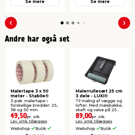
Se mere
Se mere
Forrige
Næs
Andre har også set
Malertape 3 x 50
Malerrullesæt 25 cm
meter - Stabile®
3 dele - LUXI®
3-pak. malertape i
Til maling af vægge og
forskellige bredder: 25,
lofter. Med malebakke,
38 og 50 mm.
skaft og valse på 25
cm.
49,50
89,00
pr. stk.
pr. stk.
Lev. omk. tillægges
Lev. omk. tillægges
Webshop
Butik
Webshop
Butik