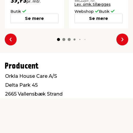
39,75
66,22
pr. ltr.
pr. mtr.
Lev. omk. tillægges
Butik
Webshop
Butik
Se mere
Se mere
Forrige
Næs
Producent
Orkla House Care A/S
Delta Park 45
2665 Vallensbæk Strand
Info@orkla.dk