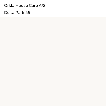
Orkla House Care A/S
Delta Park 45
2665 Vallensbæk Strand
Info@orkla.dk
Find en butik
Kundeservice
nær dig
Åbent alle dage 8 -
Køb i webshop
19
byt i butik