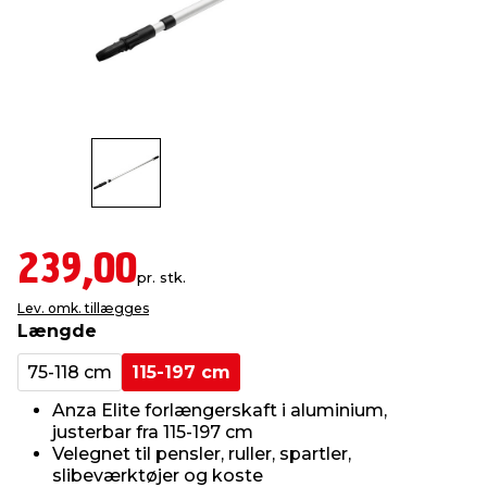
indretning
er & sikkerhed
 fittings
dsbelysning
eklædning
& udendørs spa
r & stilladser
e
behandling
ne, data & TV
& fritid
debeklædning
ing
asser & standere
rier
 sko
antning
ri & syltning
239,00
pr. stk.
Lev. omk. tillægges
dyr & ukrudt
Længde
75-118 cm
115-197 cm
Anza Elite forlængerskaft i aluminium,
justerbar fra 115-197 cm
Velegnet til pensler, ruller, spartler,
slibeværktøjer og koste