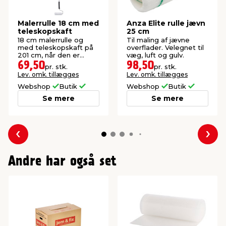
Malerrulle 18 cm med
Anza Elite rulle jævn
teleskopskaft
25 cm
18 cm malerrulle og
Til maling af jævne
med teleskopskaft på
overflader. Velegnet til
201 cm, når den er
væg, luft og gulv.
foldet ud.
69,50
98,50
pr. stk.
pr. stk.
Lev. omk. tillægges
Lev. omk. tillægges
Webshop
Butik
Webshop
Butik
Se mere
Se mere
Forrige
Næs
Andre har også set