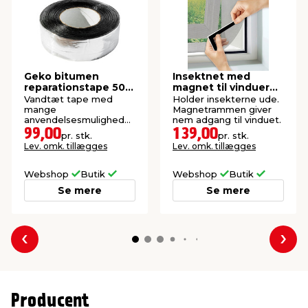
Geko bitumen
Insektnet med
reparationstape 50
magnet til vinduer
mm x 10 meter
150 x 130 cm
Vandtæt tape med
Holder insekterne ude.
mange
Magnetrammen giver
anvendelsesmuligheder,
nem adgang til vinduet.
fx reparation af
99,00
139,00
pr. stk.
pr. stk.
tagplader.
Lev. omk. tillægges
Lev. omk. tillægges
Webshop
Butik
Webshop
Butik
Se mere
Se mere
Forrige
Næs
Producent