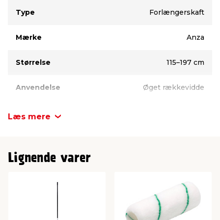
Type
Værdi
Type
Forlængerskaft
Mærke
Anza
Størrelse
115–197 cm
Anvendelse
Øget rækkevidde
Læs mere
Lignende varer