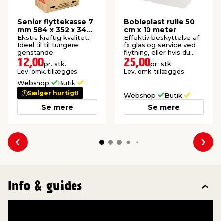
Senior flyttekasse 7
Bobleplast rulle 50
mm 584 x 352 x 344
cm x 10 meter
mm
Ekstra kraftig kvalitet.
Effektiv beskyttelse af
Ideel til til tungere
fx glas og service ved
genstande.
flytning, eller hvis du
skal sende noget.
12,00
25,00
pr. stk.
pr. stk.
Lev. omk. tillægges
Lev. omk. tillægges
Webshop
Butik
Sælger hurtigt!
Webshop
Butik
Se mere
Se mere
Forrige
Næs
Info & guides