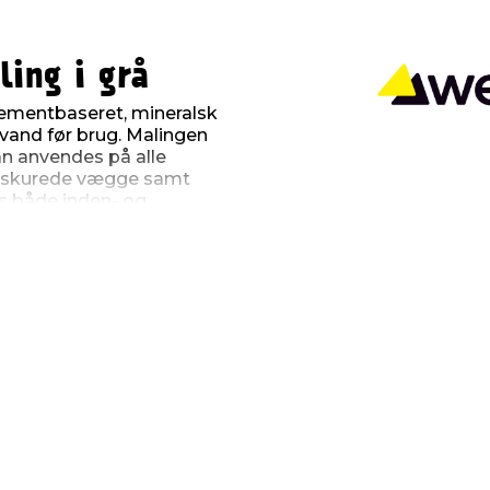
ing i grå
ementbaseret, mineralsk
 vand før brug. Malingen
an anvendes på alle
ndskurede vægge samt
es både inden- og
ndigt og lysægte resultat.
øres med en kalkkost,
strygninger)
l 10 kg Cempexo
age
 måneder fra