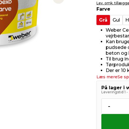
Next slide
Lev. omk. tillægg
Farve
Grå
Gul
H
Weber Ce
vejrbesta
Kan bruge
pudsede 
beton og 
Til brug i
Tørproduk
Der er 10
Læs mere
Se sp
På lager i
Leveringstid 1 
-