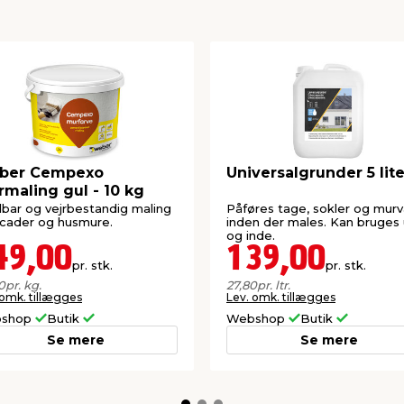
ber Cempexo
Universalgrunder 5 lite
maling gul - 10 kg
bar og vejrbestandig maling
Påføres tage, sokler og murv
facader og husmure.
inden der males. Kan bruges
og inde.
49,00
139,00
pr. stk.
pr. stk.
0
pr. kg.
27,80
pr. ltr.
 omk. tillægges
Lev. omk. tillægges
shop
Butik
Webshop
Butik
Se mere
Se mere