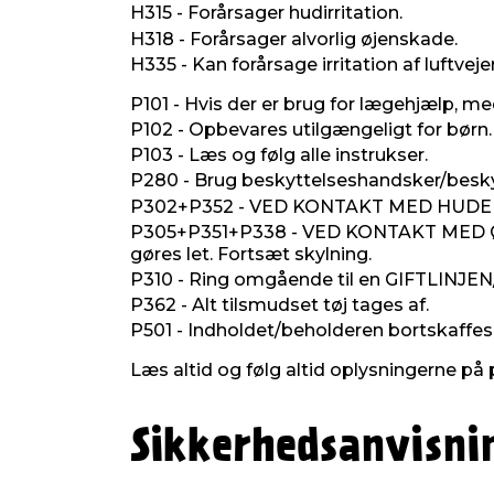
H315 - Forårsager hudirritation.
H318 - Forårsager alvorlig øjenskade.
H335 - Kan forårsage irritation af luftveje
P101 - Hvis der er brug for lægehjælp, me
P102 - Opbevares utilgængeligt for børn.
P103 - Læs og følg alle instrukser.
P280 - Brug beskyttelseshandsker/besky
P302+P352 - VED KONTAKT MED HUDEN: 
P305+P351+P338 - VED KONTAKT MED ØJNENE
gøres let. Fortsæt skylning.
P310 - Ring omgående til en GIFTLINJEN
P362 - Alt tilsmudset tøj tages af.
P501 - Indholdet/beholderen bortskaffes i 
Læs altid og følg altid oplysningerne på 
Sikkerhedsanvisni