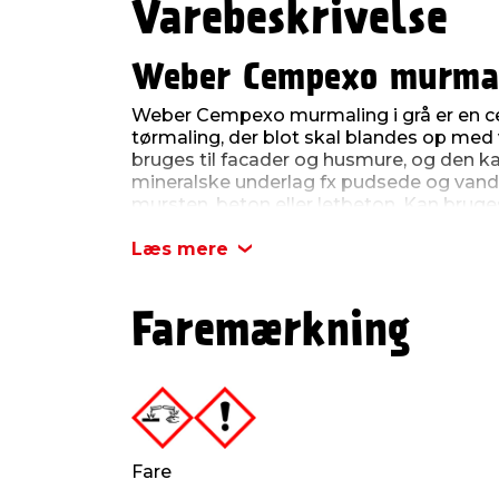
Varebeskrivelse
Weber Cempexo murmal
Weber Cempexo murmaling i grå er en c
tørmaling, der blot skal blandes op med
bruges til facader og husmure, og den k
mineralske underlag fx pudsede og va
mursten, beton eller letbeton. Kan brug
udendørs og giver et holdbart, vejrbesta
Læs mere
Der er 10 kg i spanden. Murmalingen påf
pensel eller malerrulle.
Faremærkning
Produktdetaljer:
Forbrug: 1 kg. Cempexo til 2-4 m² (2 
Blandingsforhold: 4,5-5 liter vand ti
Opbevaring: Tørt og i lukket emball
Holdbarhed: I tæt emballage min. 24
produktionsdato
Fare