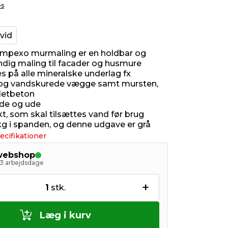
es
vid
mpexo murmaling er en holdbar og
ndig maling til facader og husmure
s på alle mineralske underlag fx
og vandskurede vægge samt mursten,
letbeton
nde og ude
t, som skal tilsættes vand før brug
 kg i spanden, og denne udgave er grå
ecifikationer
 webshop
- 3 arbejdsdage
+
1
stk.
Læg i kurv