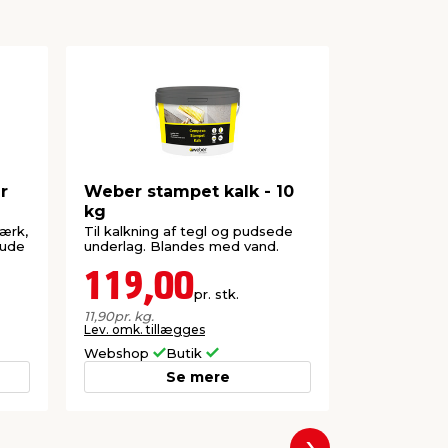
r
Weber stampet kalk - 10
Sokkelma
kg
vandbasere
SokkelFi
ærk,
Til kalkning af tegl og pudsede
Til soklen. 
 ude
underlag. Blandes med vand.
beton og ete
119,00
299,
pr. stk.
11,90
pr. kg.
59,80
pr. ltr.
Lev. omk. tillægges
Lev. omk. til
Webshop
Butik
Webshop
Se mere