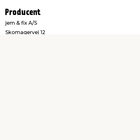
Producent
jem & fix A/S
Skomagervej 12
7100 Vejle
kundeservice@jemfix.com
Find en butik
Kundeservice
nær dig
Åbent alle dage 8 -
Køb i webshop