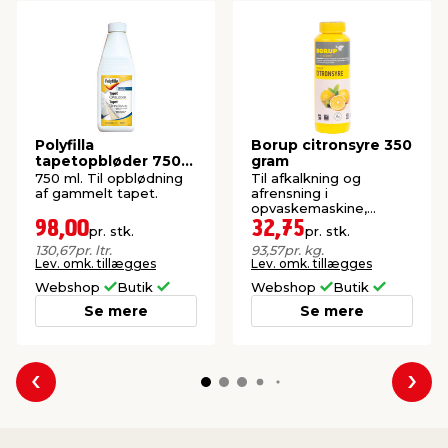
Polyfilla
Borup citronsyre 350
tapetopbløder 750
gram
ml
750 ml. Til opblødning
Til afkalkning og
af gammelt tapet.
afrensning i
opvaskemaskine,
vaskemaskine, toilet,
98,00
32,75
pr. stk.
pr. stk.
m.m.
130,67
pr. ltr.
93,57
pr. kg.
Lev. omk. tillægges
Lev. omk. tillægges
Webshop
Butik
Webshop
Butik
Se mere
Se mere
Forrige
Næs