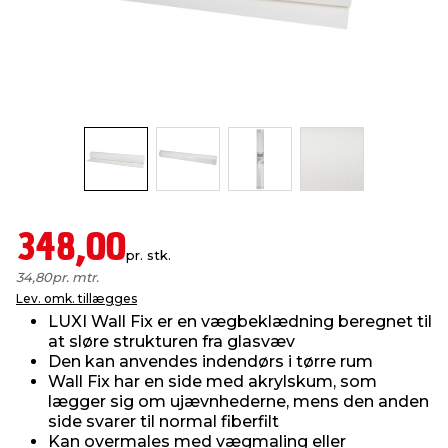
indretning
er & sikkerhed
 fittings
dsbelysning
eklædning
& udendørs spa
r & stilladser
e
behandling
ne, data & TV
& fritid
debeklædning
ing
asser & standere
rier
 sko
antning
ri & syltning
348,00
pr. stk.
34,80
pr. mtr.
dyr & ukrudt
Lev. omk. tillægges
LUXI Wall Fix er en vægbeklædning beregnet til
at sløre strukturen fra glasvæv
Den kan anvendes indendørs i tørre rum
Wall Fix har en side med akrylskum, som
lægger sig om ujævnhederne, mens den anden
side svarer til normal fiberfilt
Kan overmales med vægmaling eller