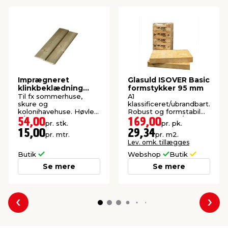
Imprægneret
Glasuld ISOVER Basic
klinkbeklædning
formstykker 95 mm
gran 25 x 125 x 3600
Til fx sommerhuse,
A1
mm
skure og
klassificeret/ubrandbart.
kolonihavehuse. Høvlet:
Robust og formstabil
9/22 x 105 mm.
isolering. 10 stk./pk.
54,00
169,00
pr. stk.
pr. pk.
(5,76 m²).
15,00
29,34
pr. mtr.
pr. m2.
Lev. omk. tillægges
Butik
Webshop
Butik
Se mere
Se mere
Forrige
Næs