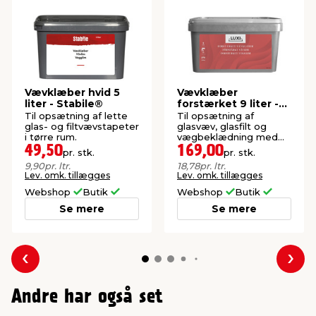
Vævklæber hvid 5
Vævklæber
liter - Stabile®
forstærket 9 liter -
LUXI®
Til opsætning af lette
Til opsætning af
glas- og filtvævstapeter
glasvæv, glasfilt og
i tørre rum.
vægbeklædning med
papirbagside i tørre
49,50
169,00
pr. stk.
pr. stk.
rum.
9,90
pr. ltr.
18,78
pr. ltr.
Lev. omk. tillægges
Lev. omk. tillægges
Webshop
Butik
Webshop
Butik
Se mere
Se mere
Forrige
Næs
Andre har også set