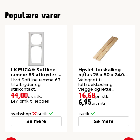
Populære varer
LK FUGA® Softline
Høvlet forskalling
ramme 63 afbryder +
m/fas 25 x 50 x 2400
stikkontakt hvid
mm
Hvid Softline ramme 63
Velegnet til
til afbryder og
loftsbeklædning,
stikkontakt.
vægge og lette
konstruktioner. Høvlet:
44,00
16,68
pr. stk.
pr. stk.
21 x 45 mm.
Lev. omk. tillægges
6,95
pr. mtr.
Webshop
Butik
Butik
Se mere
Se mere