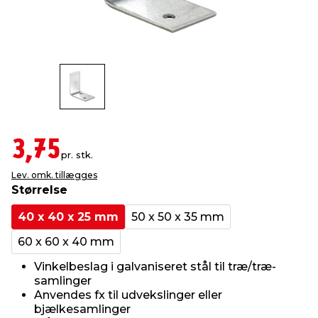
indretning
er & sikkerhed
 fittings
dsbelysning
eklædning
& udendørs spa
r & stilladser
e
behandling
ne, data & TV
& fritid
debeklædning
ing
asser & standere
rier
 sko
3,75
pr. stk.
antning
ri & syltning
Lev. omk. tillægges
Størrelse
dyr & ukrudt
40 x 40 x 25 mm
50 x 50 x 35 mm
60 x 60 x 40 mm
Vinkelbeslag i galvaniseret stål til træ/træ-
samlinger
Anvendes fx til udvekslinger eller
bjælkesamlinger