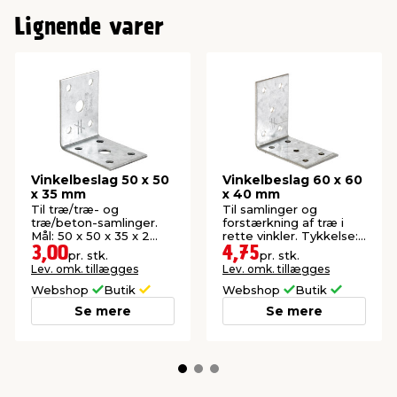
Lignende varer
Vinkelbeslag 50 x 50
Vinkelbeslag 60 x 60
x 35 mm
x 40 mm
Til træ/træ- og
Til samlinger og
træ/beton-samlinger.
forstærkning af træ i
Mål: 50 x 50 x 35 x 2
rette vinkler. Tykkelse:
mm.
2,5 mm.
3,00
4,75
pr. stk.
pr. stk.
Lev. omk. tillægges
Lev. omk. tillægges
Webshop
Butik
Webshop
Butik
Se mere
Se mere