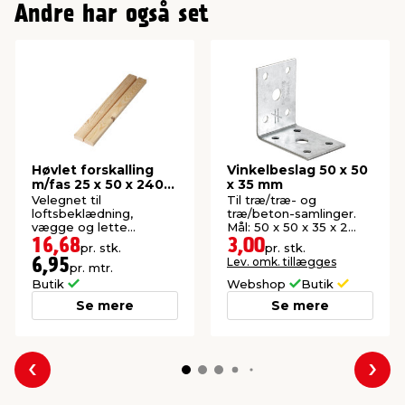
Andre har også set
Høvlet forskalling
Vinkelbeslag 50 x 50
m/fas 25 x 50 x 2400
x 35 mm
mm
Velegnet til
Til træ/træ- og
loftsbeklædning,
træ/beton-samlinger.
vægge og lette
Mål: 50 x 50 x 35 x 2
konstruktioner. Høvlet:
mm.
16,68
3,00
pr. stk.
pr. stk.
21 x 45 mm.
Lev. omk. tillægges
6,95
pr. mtr.
Butik
Webshop
Butik
Se mere
Se mere
Forrige
Næs