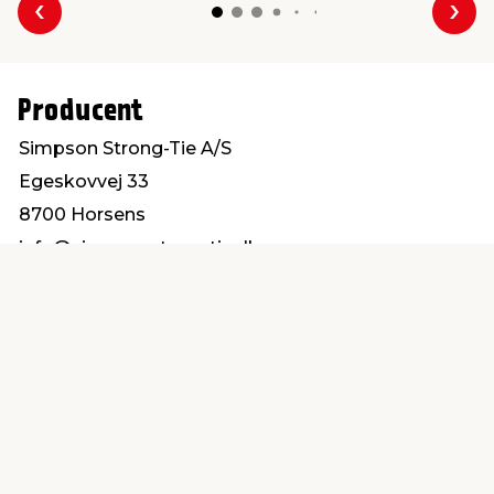
Forrige
Næs
Producent
Simpson Strong-Tie A/S
Egeskovvej 33
8700 Horsens
info@simpsonstrongtie.dk
Find en butik
Kundeservice
nær dig