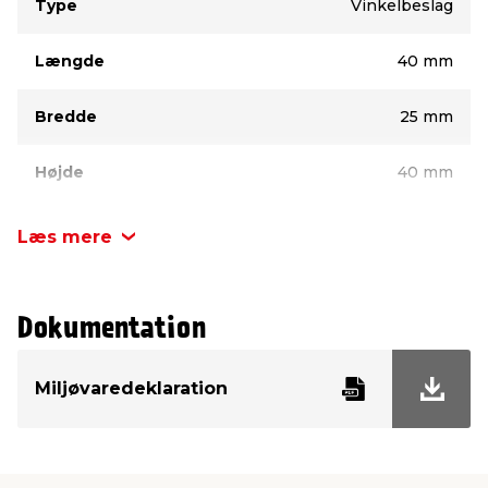
Type
Vinkelbeslag
Længde
40 mm
Bredde
25 mm
Højde
40 mm
Tykkelse
2 mm
Læs mere
Antal pr. pk.
1 stk.
Dokumentation
Miljøvaredeklaration