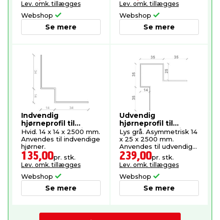
Lev. omk. tillægges
Lev. omk. tillægges
Webshop
Webshop
Se mere
Se mere
Indvendig
Udvendig
hjørneprofil til
hjørneprofil til
facadebeklædning
facadebeklædning
Hvid. 14 x 14 x 2500 mm.
Lys grå. Asymmetrisk 14
Anvendes til indvendige
x 25 x 2500 mm.
hjørner.
Anvendes til udvendige
hjørner.
135,00
239,00
pr. stk.
pr. stk.
Lev. omk. tillægges
Lev. omk. tillægges
Webshop
Webshop
Se mere
Se mere