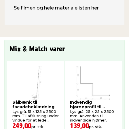
Se filmen og hele materialelisten her
Mix & Match varer
Sålbænk til
Indvendig
facadebeklædning
hjørneprofil til
facadebeklædning
Lys grå. 15 x 125 x 2500
Lys grå. 25 x 25 x 2500
mm. Til afslutning under
mm. Anvendes til
vindue for at lede
indvendige hjørner.
vandet væk.
249,00
139,00
pr. stk.
pr. stk.