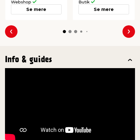
Webshop
Butik
Se mere
Se mere
Forrige
Næs
Info & guides