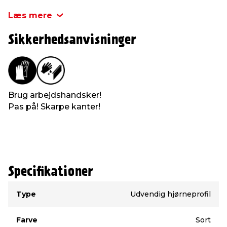
bruges med planker i samme farve. Du finder de
øvrige dele til montering samt selve plankerne
Læs mere
under
fibercement
.
Sikkerhedsanvisninger
Brug arbejdshandsker!
Pas på! Skarpe kanter!
Specifikationer
Type
Værdi
Type
Udvendig hjørneprofil
Farve
Sort