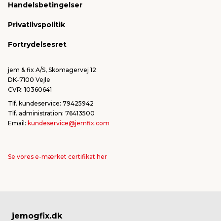
Handelsbetingelser
Konkurrencevindere
Varemærker
Privatlivspolitik
FSC®
Falske mails & svindel
Fortrydelsesret
Bliv leverandør/Become supplier
Fortryd ordre
jem & fix A/S, Skomagervej 12
DK-7100 Vejle
CVR: 10360641
Tlf. kundeservice: 79425942
Tlf. administration: 76413500
Email:
kundeservice@jemfix.com
Se vores e-mærket certifikat her
jemogfix.dk