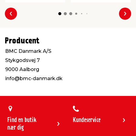
Forrige
Næs
Producent
BMC Danmark A/S
Stykgodsvej 7
9000 Aalborg
info@bmc-danmark.dk
Find en butik
Kundeservice
nær dig