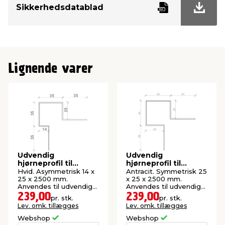
Sikkerhedsdatablad
Lignende varer
Udvendig
Udvendig
hjørneprofil til
hjørneprofil til
facadebeklædning
facadebeklædning
Hvid. Asymmetrisk 14 x
Antracit. Symmetrisk 25
25 x 2500 mm.
x 25 x 2500 mm.
Anvendes til udvendige
Anvendes til udvendige
hjørner.
hjørner.
239,00
239,00
pr. stk.
pr. stk.
Lev. omk. tillægges
Lev. omk. tillægges
Webshop
Webshop