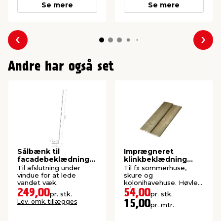
Se mere
Se mere
Forrige
Næs
Andre har også set
Sålbænk til
Imprægneret
facadebeklædning
klinkbeklædning
sort
gran 25 x 125 x 3600
Til afslutning under
Til fx sommerhuse,
mm
vindue for at lede
skure og
vandet væk.
kolonihavehuse. Høvlet:
9/22 x 105 mm.
249,00
54,00
pr. stk.
pr. stk.
Lev. omk. tillægges
15,00
pr. mtr.