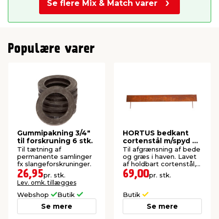
Se flere Mix & Match varer
Populære varer
Gummipakning 3/4"
HORTUS bedkant
til forskruning 6 stk.
cortenstål m/spyd 20
x 100 cm
Til tætning af
Til afgrænsning af bede
permanente samlinger
og græs i haven. Lavet
fx slangeforskruninger.
af holdbart cortenstål,
der har en dekorativ
26,95
69,00
pr. stk.
pr. stk.
rusten farve.
Lev. omk. tillægges
Webshop
Butik
Butik
Se mere
Se mere