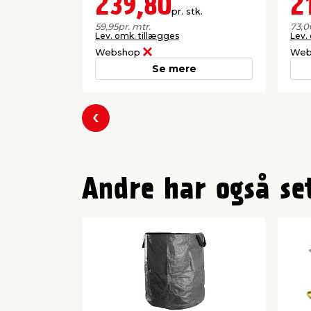
239,80
2
pr. stk.
59,95
pr. mtr.
73,0
Lev. omk. tillægges
Lev.
Webshop
Web
Se mere
Forrige
Andre har også se