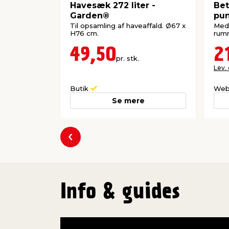
Havesæk 272 liter -
Bet
Garden®
pun
Til opsamling af haveaffald. Ø67 x
Med 
H76 cm.
rumm
49,50
2
pr. stk.
Lev.
Butik
Web
Se mere
Forrige
Info & guides