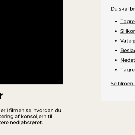
Du skal b
Tagre
Siliko
Vater
Besla
Nedst
Tagre
Se filmen 
r
er i filmen se, hvordan du
ering af konsoljern til
ere nedløbsrøret.