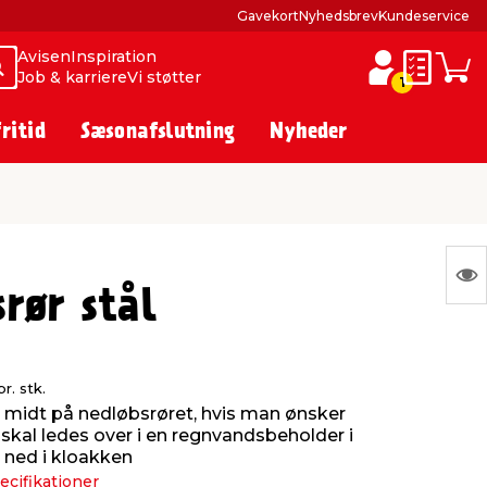
Gavekort
Nyhedsbrev
Kundeservice
Avisen
Inspiration
Søg
Søg
Job & karriere
Vi støtter
Huskesed
Indkø
1
fritid
Sæsonafslutning
Nyheder
S
rør stål
Ing
var
at
pr. stk.
vis
midt på nedløbsrøret, hvis man ønsker
 skal ledes over i en regnvandsbeholder i
r ned i kloakken
ecifikationer