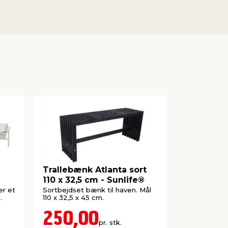
Trallebænk Atlanta sort
Trallebæ
110 x 32,5 cm - Sunlife®
rustik 110
Sunlife®
er et
Sortbejdset bænk til haven. Mål
Trallebænk i
.
110 x 32,5 x 45 cm.
Mål 110 x 32
250,00
250,
pr. stk.