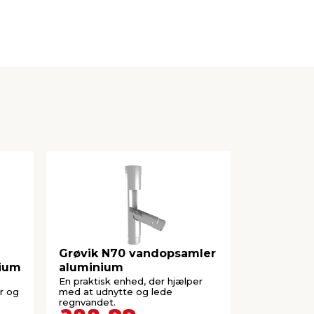
Grøvik N70 vandopsamler
Nedløb gr
nium
aluminium
En praktisk enhed, der hjælper
Anvendes til
r og
med at udnytte og lede
tagrenden n
regnvandet.