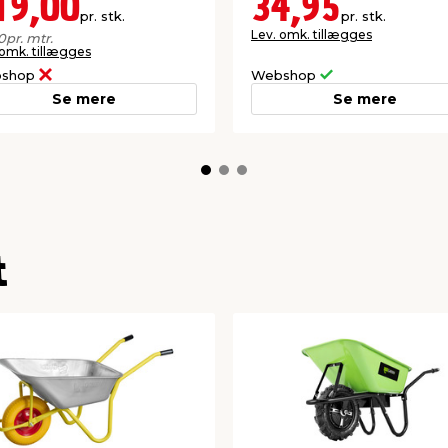
19,00
34,95
pr. stk.
pr. stk.
Lev. omk. tillægges
0
pr. mtr.
 omk. tillægges
shop
Webshop
Se mere
Se mere
t