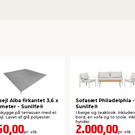
sejl Alba firkantet 3,6 x
Sofasæt Philadelphia -
 meter - Sunlife®
Sunlife®
skygge på terrassen med et
I beige og teaklook. Inkluder
ejl. Lavet af grå polyester.
bord, en sofa og to stole. Inkl
hynder.
50,00
2.000,00
pr. stk.
pr. stk.