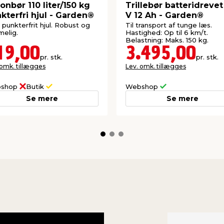
onbør 110 liter/150 kg
Trillebør batteridrevet
kterfri hjul - Garden®
V 12 Ah - Garden®
punkterfrit hjul. Robust og
Til transport af tunge læs.
elig.
Hastighed: Op til 6 km/t.
Belastning: Maks. 150 kg.
19,00
3.495,00
pr. stk.
pr. stk.
 omk. tillægges
Lev. omk. tillægges
shop
Butik
Webshop
Se mere
Se mere