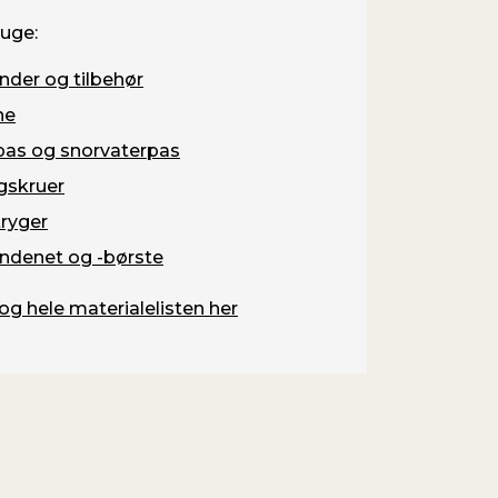
ruge:
nder og tilbehør
ne
pas og snorvaterpas
gskruer
ryger
ndenet og -børste
og hele materialelisten her