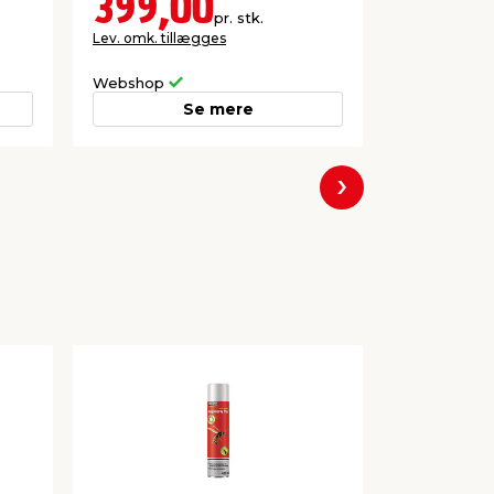
399,00
79,0
pr. stk.
Lev. omk. tillægges
39,50
pr. mtr.
Webshop
Butik
Se mere
Næste