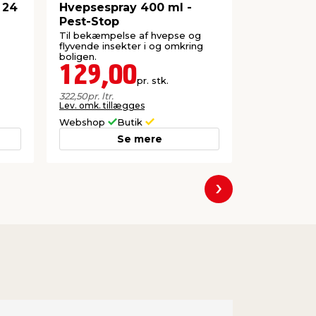
 24
Hvepsespray 400 ml -
Insektne
Pest-Stop
vinduer 1
Til bekæmpelse af hvepse og
Holder inse
flyvende insekter i og omkring
Magnetramm
boligen.
adgang til v
129,00
139,
pr. stk.
Lev. omk. til
322,50
pr. ltr.
Lev. omk. tillægges
Webshop
Butik
Webshop
Se mere
Næste