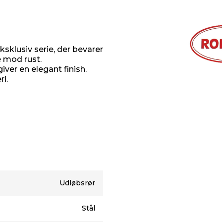
sklusiv serie, der bevarer
e mod rust.
giver en elegant finish.
i.
Udløbsrør
Stål