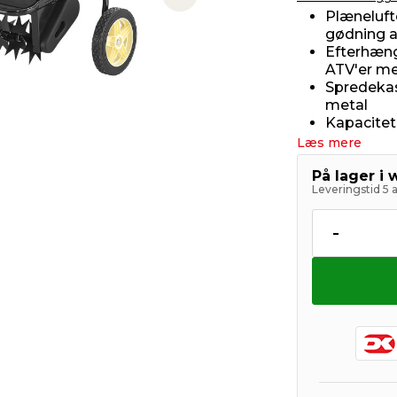
Next slide
Plænelufte
gødning a
Efterhæng
ATV'er me
Spredekass
metal
Kapacitet:
Læs mere
På lager i
Leveringstid 5 
-