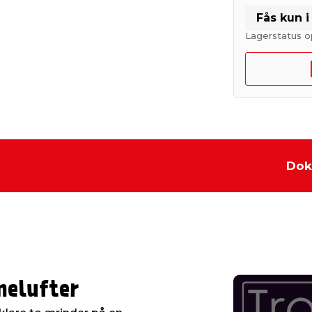
Fås kun 
Lagerstatus o
Dok
nelufter