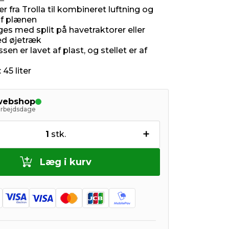
r fra Trolla til kombineret luftning og
f plænen
es med split på havetraktorer eller
d øjetræk
en er lavet af plast, og stellet er af
 45 liter
 webshop
arbejdsdage
+
1
stk.
Læg i kurv