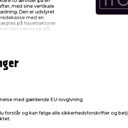
klare to ærinder på en
ter, med sine vertikale
gødning. Den er udstyret
spredekasse med en
 hægtes på havetraktorer
 kan den hæves op på
nger
ing
melse med gældende EU-lovgivning.
 forstår og kan følge alle sikkerhedsforskrifter og bet
ktet.