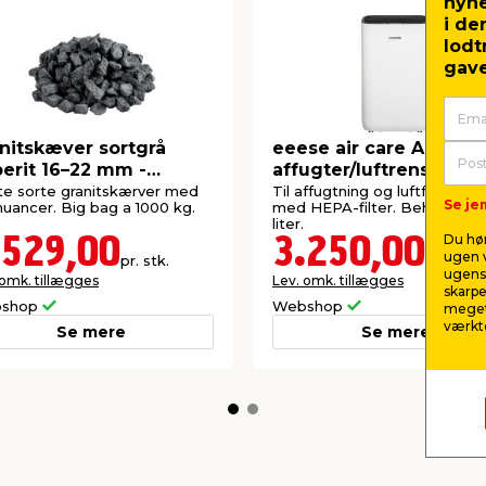
nyh
i de
lodt
gave
nitskæver sortgrå
eeese air care Anna
erit 16–22 mm -
affugter/luftrenser wi-
estone
25 liter
te sorte granitskærver med
Til affugtning og luftforbedri
Se jem
nuancer. Big bag a 1000 kg.
med HEPA-filter. Beholder: 4
liter.
Du hør
.529,00
3.250,00
ugen v
pr. stk.
pr. stk.
ugens 
 omk. tillægges
Lev. omk. tillægges
skarpe
shop
Webshop
meget
værktø
Se mere
Se mere