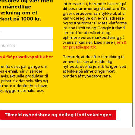
edsbrev og vær med
interesseret i, herunder baseret på
n månedlige
dit postnummer og klikadfærd. Du
rækning om et
giver derudover samtykke til, at vi
kort på 1000 kr.
kan videregive din e-mailadresse
og postnummer til Meta Platforms
Ireland Limited og Google Ireland
Limited for at målrette og
optimere vores markedsføring på
Våbenskab til 9 våben
Rullegræs
tværs af kanaler. Læs mere i
jem &
fi
uden overskab
fix' privatlivspolitik
.
ng
Sikringsskab uden overskab. FG-
Bemærk prisa
 & fix' privatlivspolitik her
Bemærk, at du efter tilmelding til
,5
520 godkendt til opbevaring af
m². Giver hur
enhver tid kan afmelde dig
våben.
græsplæne.
er fra os et par gange om
nyhedsbreve fra jem & fix igen ved
4.699,00
34,7
ia e-mail, når vi sender
at klikke på afmeldingslinket i
pr. stk.
avis, aktuelle produkter til
bunden af nyhedsbrevene.
Lev. omk. tillægges
Lev. omk. til
 priser, fix det selv-film og
Webshop
Webshop
 mere indenfor hus, have,
j, byggematerialer osv.
Se mere
Tilmeld nyhedsbrev og deltag i lodtrækningen
Næste