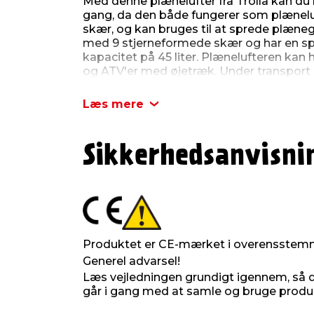
Med denne plænelufter fra Trolla kan du 
gang, da den både fungerer som plæneluf
skær, og kan bruges til at sprede plæne
med 9 stjerneformede skær og har en 
kapacitet på 45 liter. Plænelufteren kan
og ATV'er med øjetræk. Under transport
hjulene.
Læs mere
Den leveres usamlet.
Produktdetaljer:
Sikkerhedsanvisni
Anvendelse: Plæneluftning og -gødn
Skær: 9 x 8 tænder
Leveres usamlet
Mål:
970 x 880 x 470 mm
Vægt: 21,3 kg
Produktet er CE-mærket i overensstem
Generel advarsel!
Læs vejledningen grundigt igennem, så du
går i gang med at samle og bruge produ