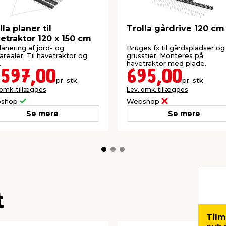
lla planer til
Trolla gårdrive 120 cm
etraktor 120 x 150 cm
planering af jord- og
Bruges fx til gårdspladser og
arealer. Til havetraktor og
grusstier. Monteres på
.
havetraktor med plade.
.597,00
695,00
pr. stk.
pr. stk.
 omk. tillægges
Lev. omk. tillægges
shop
Webshop
Se mere
Se mere
t
Tilm