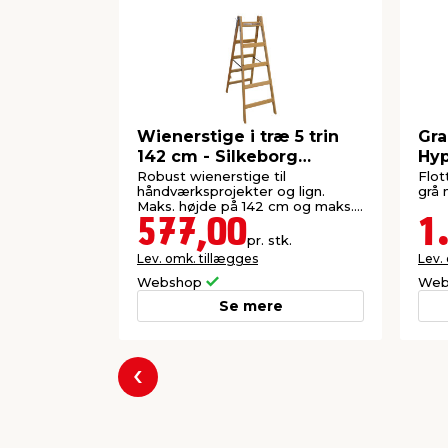
Wienerstige i træ 5 trin
Gra
142 cm - Silkeborg
Hyp
Stigefabrik
Saf
Robust wienerstige til
Flot
håndværksprojekter og lign.
grå 
Maks. højde på 142 cm og maks.
trinbredde 54 cm.
577,00
1
pr. stk.
Lev. omk. tillægges
Lev.
Webshop
Web
Se mere
Forrige