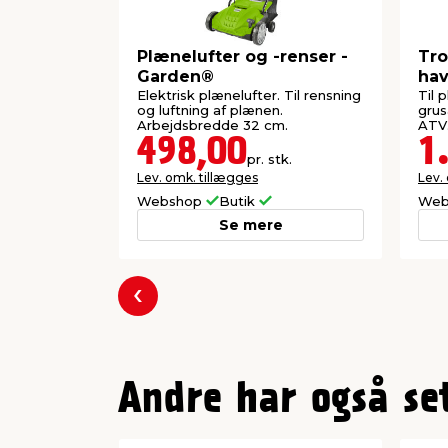
Plænelufter og -renser -
Tro
Garden®
hav
Elektrisk plænelufter. Til rensning
Til 
og luftning af plænen.
grus
Arbejdsbredde 32 cm.
ATV
498,00
1
pr. stk.
Lev. omk. tillægges
Lev.
Webshop
Butik
Web
Se mere
Forrige
Andre har også se