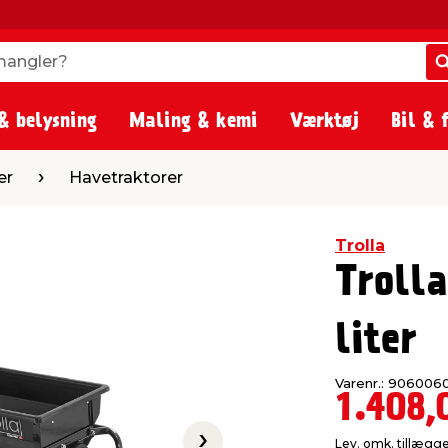
angler?
angler?
& belysning
Maling & kemi
Værktøj
Bil & 
etraktorer
er
Havetraktorer
Trolla
Troll
liter
Varenr.: 906006
1.408,
Lev. omk. tillægg