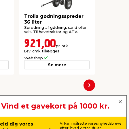
Trolla gødningsspreder
Plæneprop
36 liter
Garden®
Spredning af gødning, sand eller
Hjælper me
salt. Til havetraktor og ATV.
forbedrer jo
og plænens 
næring.
921,00
99,0
pr. stk.
Lev. omk. tillægges
Lev. omk. til
Webshop
Webshop
Se mere
Næste
Vind et gavekort på 1000 kr.
eld dig vores
Vi kan målrette vores nyhedsbreve
efter, hvad vi tror, du er