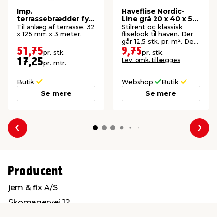
Imp.
Haveflise Nordic-
terrassebrædder fyr
Line grå 20 x 40 x 5
32 x 125 mm x 3
cm
Til anlæg af terrasse. 32
Stilrent og klassisk
meter
x 125 mm x 3 meter.
fliselook til haven. Der
går 12,5 stk. pr. m². Der
er 168 stk. pr. palle.
51,75
9,75
pr. stk.
pr. stk.
Lev. omk. tillægges
17,25
pr. mtr.
Butik
Webshop
Butik
Se mere
Se mere
Forrige
Næs
Producent
jem & fix A/S
Skomagervej 12
7100 Vejle