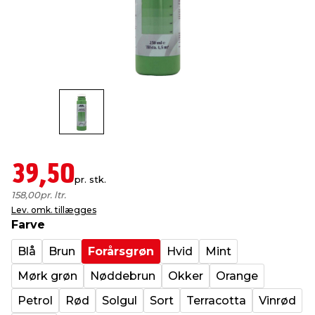
indretning
er & sikkerhed
 fittings
dsbelysning
eklædning
& udendørs spa
r & stilladser
e
behandling
ne, data & TV
& fritid
debeklædning
ing
asser & standere
rier
 sko
antning
ri & syltning
39,50
pr. stk.
158,00
pr. ltr.
dyr & ukrudt
Lev. omk. tillægges
Farve
Blå
Brun
Forårsgrøn
Hvid
Mint
Mørk grøn
Nøddebrun
Okker
Orange
Petrol
Rød
Solgul
Sort
Terracotta
Vinrød