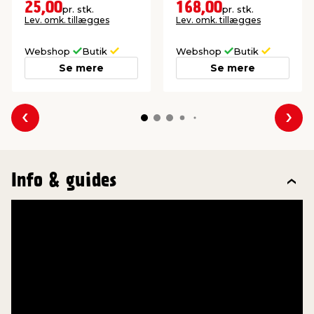
skal sende noget.
25,00
168,00
pr. stk.
pr. stk.
Lev. omk. tillægges
Lev. omk. tillægges
Webshop
Butik
Webshop
Butik
Se mere
Se mere
Forrige
Næs
Info & guides