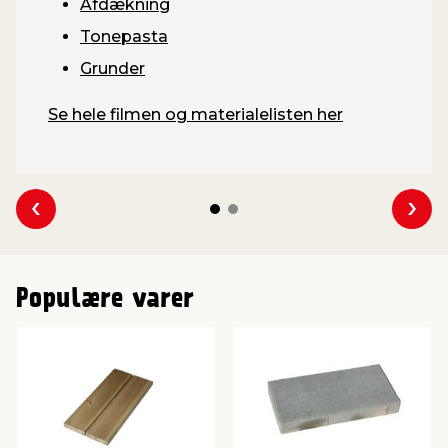
Afdækning
Tonepasta
Grunder
Se hele filmen og materialelisten her
Se forrige
Se 
Populære varer