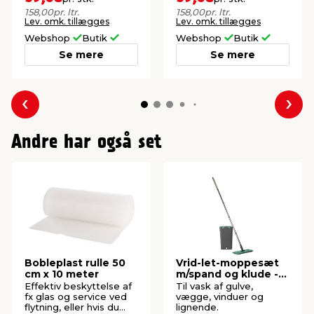
brug.
brug.
158,00
pr. ltr.
158,00
pr. ltr.
Lev. omk. tillægges
Lev. omk. tillægges
Webshop
Butik
Webshop
Butik
Se mere
Se mere
Forrige
Næs
Andre har også set
Bobleplast rulle 50
Vrid-let-moppesæt
cm x 10 meter
m/spand og klude -
G. Funder
Effektiv beskyttelse af
Til vask af gulve,
fx glas og service ved
vægge, vinduer og
flytning, eller hvis du
lignende.