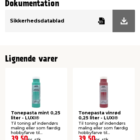
Dokumentation
Sikkerhedsdatablad
Lignende varer
Tonepasta mint 0,25
Tonepasta vinrød
liter - LUXI®
0,25 liter - LUXI®
Til toning af indendørs
Til toning af indendørs
maling eller som færdig
maling eller som færdig
hobbyfarve til
hobbyfarve til
indendørs og udendørs
indendørs og udendørs
39,50
39,50
pr. stk.
pr. stk.