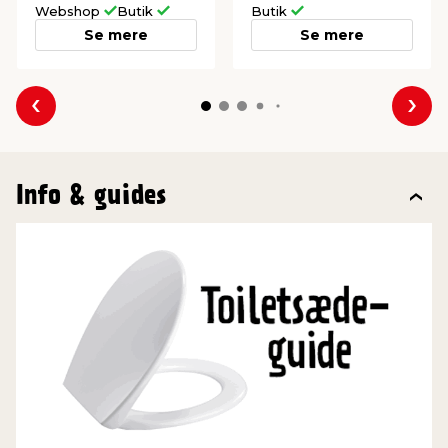
Webshop
Butik
Butik
Se mere
Se mere
Forrige
Næs
Info & guides