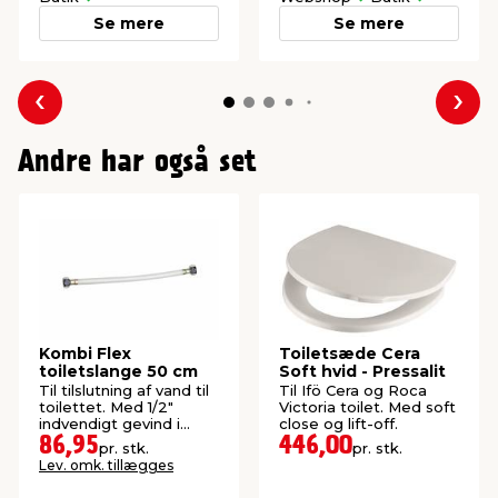
Se mere
Se mere
Forrige
Næs
Andre har også set
Kombi Flex
Toiletsæde Cera
toiletslange 50 cm
Soft hvid - Pressalit
Til tilslutning af vand til
Til Ifö Cera og Roca
toilettet. Med 1/2"
Victoria toilet. Med soft
indvendigt gevind i
close og lift-off.
begge ender.
86,95
446,00
pr. stk.
pr. stk.
Lev. omk. tillægges