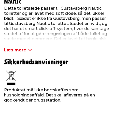
Nautic
Dette toiletsæde passer til Gustavsberg Nautic
toiletter og er lavet med soft close, så det lukker
blidt i. Sædet er ikke fra Gustavsberg, men passer
til Gustavsberg Nautic toilettet. Sædet er hvidt, og
det har et smart click-off-system, hvor du kan tage
sædet af for at gøre rengøringen af både toilet og
sæde meget nemmere. Det er lavet i et hygiejnisk
og meget slidstærk duroplast.
Læs mere
Dette er toiletsæde nummer 19.
Sikkerhedsanvisninger
Toiletsædet kan klare en maks. belastning på 120
kg (gælder ikke låget på sædet).
Produktet må ikke bortskaffes som
husholdningsaffald. Det skal afleveres på en
godkendt genbrugsstation.