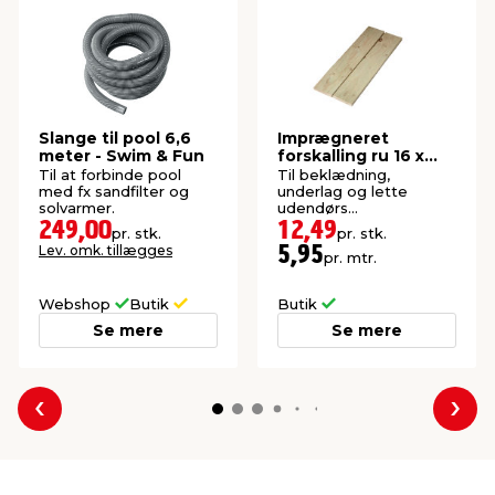
Slange til pool 6,6
Imprægneret
meter - Swim & Fun
forskalling ru 16 x
100 x 2100 mm
Til at forbinde pool
Til beklædning,
med fx sandfilter og
underlag og lette
solvarmer.
udendørs
konstruktioner. P1-
249,00
12,49
pr. stk.
pr. stk.
imprægneret gran.
Lev. omk. tillægges
5,95
pr. mtr.
Webshop
Butik
Butik
Se mere
Se mere
Forrige
Næs