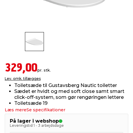
indretning
er & sikkerhed
 fittings
dsbelysning
eklædning
& udendørs spa
r & stilladser
e
behandling
ne, data & TV
& fritid
debeklædning
ing
asser & standere
rier
 sko
329,00
antning
ri & syltning
pr. stk.
Lev. omk. tillægges
Toiletsæde til Gustavsberg Nautic toiletter
dyr & ukrudt
Sædet er hvidt og med soft close samt smart
click-off-system, som gør rengøringen lettere
Toiletsæde 19
Læs mere
Se specifikationer
På lager i webshop
Leveringstid 1 - 3 arbejdsdage