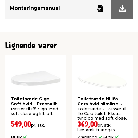
Monteringsmanual
Lignende varer
Toiletsæde Sign
Toiletsæde til Ifö
Soft hvid - Pressalit
Cera hvid slimline
m/soft close
Passer til Ifö Sign. Med
Toiletsæde 2. Passer til
soft close og lift-off.
Ifö Cera toilet. Ekstra
tynd og med soft close.
549,00
369,00
pr. stk.
pr. stk.
Lev. omk. tillægges
Butik
Webshop
Butik