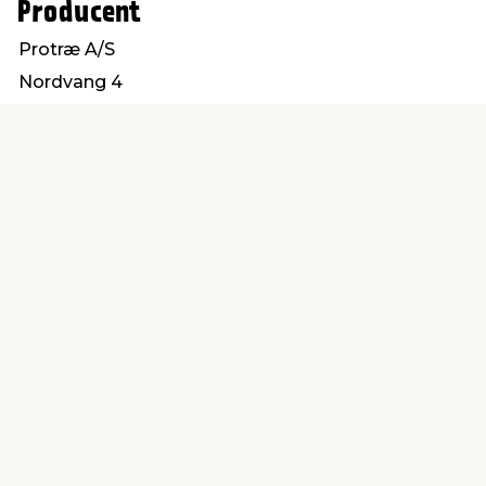
Producent
Protræ A/S
Nordvang 4
6630 Rødding
info@protrae.com
Find en butik
Kundeservice
nær dig
Åbent alle dage 8 -
Køb i webshop
19
byt i butik