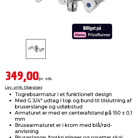
indretning
er & sikkerhed
 fittings
dsbelysning
eklædning
& udendørs spa
r & stilladser
e
behandling
ne, data & TV
& fritid
debeklædning
ing
asser & standere
rier
 sko
antning
ri & syltning
349,00
pr. stk.
Lev. omk. tillægges
dyr & ukrudt
Togrebsarmatur i et funktionelt design
Med G 3/4" udtag i top og bund til tilslutning af
bruserslange og udløbstud
Armaturet er med en centerafstand på 150 ± 0,1
mm
Brusearmaturet er i krom med blå/rød-
anvisning
Bruseslange, forskruninger og rosetter skal