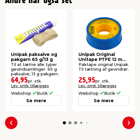
Andre har også set
Unipak paksalve og
Unipak Original
pakgarn 65 g/13 g
Unitape PTFE 12 mm
x 12 meter
Til at tætne alle typer
Paktape original Unipak.
gevindsamlinger. 65 g
Til tætning af gevindrør.
paksalve, 13 g pakgarn.
64,95
25,95
pr. stk.
pr. stk.
Lev. omk. tillægges
Lev. omk. tillægges
Webshop
Butik
Webshop
Butik
Se mere
Se mere
Forrige
Næs