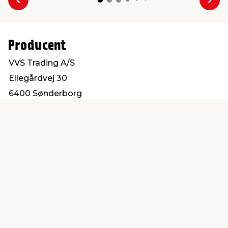
Forrige
Næs
Producent
VVS Trading A/S
Ellegårdvej 30
6400 Sønderborg
salg@vvs-trading.dk
Find en butik
Kundeservice
nær dig