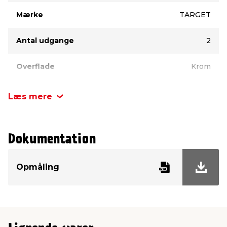
Mærke
TARGET
Antal udgange
2
Overflade
Krom
Inkl. rosetter
Nej
Læs mere
Dokumentation
Opmåling