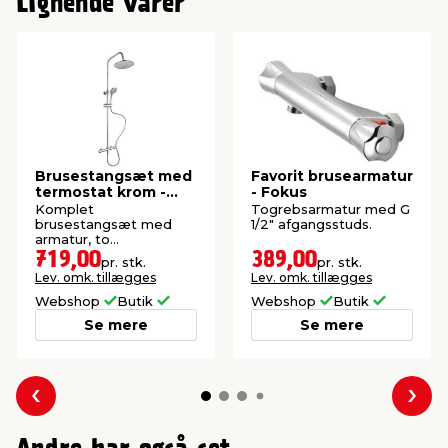
Lignende varer
Brusestangsæt med
Favorit brusearmatur
termostat krom -
- Fokus
REN
Komplet
Togrebsarmatur med G
brusestangsæt med
1/2" afgangsstuds.
armatur, to
brusehoveder, stang og
719,00
389,00
pr. stk.
pr. stk.
slange på 150 cm.
Lev. omk. tillægges
Lev. omk. tillægges
Webshop
Butik
Webshop
Butik
Se mere
Se mere
Forrige
Næs