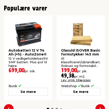
Populære varer
Autobatteri 12 V 74
Glasuld ISOVER Basic
Ah (+h) - AutoZone®
formstykker 145 mm
12 V vedligeholdelsesfrit
A1
SMF batteri. Plus-pol til
klassificeret/ubrandbart.
højre.
Robust og formstabil
isolering. 7 stk./pk. (4,03
699,00
199,00
pr. stk.
pr. pk.
m²).
49,38
pr. m2.
Lev. omk. tillægges
Butik
Webshop
Butik
Se mere
Se mere