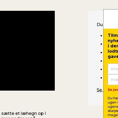
Du skal b
Tilm
Hegn
nyh
Staki
i de
lodt
Multi
gave
Pæle
Støb
Bore-
Se filmen 
Se jem
Du hør
ugen v
ugens 
skarpe
n sætte et læhegn op i
meget