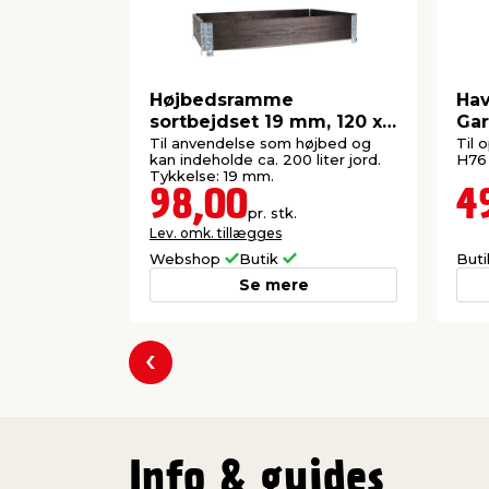
Højbedsramme
Hav
sortbejdset 19 mm, 120 x
Ga
80 x 20 cm
Til anvendelse som højbed og
Til 
kan indeholde ca. 200 liter jord.
H76
Tykkelse: 19 mm.
98,00
4
pr. stk.
Lev. omk. tillægges
Webshop
Butik
But
Se mere
Forrige
Info & guides