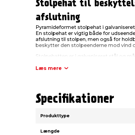
Stolpehat til beskytte
afslutning
Pyramideformet stolpehat i galvaniseret s
En stolpehat er vigtig både for udseende
afslutning til stolpen, men også for hold
beskytter den stolpeenderne mod vind og
Stolpehatten er i galvaniseret stål og må
stk. i en pakke.
Læs mere
Specifikationer
Type
Værdi
Produkttype
Længde