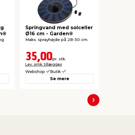
kg
Springvand med solceller
Trillebør
en®
Ø16 cm - Garden®
V 12 Ah -
og
Maks. sprayhøjde på 28-50 cm.
Til transpor
Hastighed: O
Belastning: 
35,00
3.49
pr. stk.
Lev. omk. tillægges
Lev. omk. til
Webshop
Butik
Webshop
Se mere
Næste