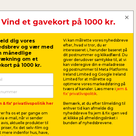
Vind et gavekort på 1000 kr.
ruge:
eld dig vores
Vi kan målrette vores nyhedsbreve
selement
efter, hvad vi tror, du er
edsbrev og vær med
interesseret i, herunder baseret på
tholdere
n månedlige
dit postnummer og klikadfærd. Du
rækning om et
giver derudover samtykke til, at vi
stolpe
kort på 1000 kr.
kan videregive din e-mailadresse
og postnummer til Meta Platforms
bor
Ireland Limited og Google Ireland
Limited for at målrette og
emix
optimere vores markedsføring på
tværs af kanaler. Læs mere i
jem &
 & skruemaskine
fix' privatlivspolitik
.
og hele materialelisten her
 & fix' privatlivspolitik her
Bemærk, at du efter tilmelding til
enhver tid kan afmelde dig
er fra os et par gange om
nyhedsbreve fra jem & fix igen ved
ia e-mail, når vi sender
at klikke på afmeldingslinket i
avis, aktuelle produkter til
bunden af nyhedsbrevene.
 priser, fix det selv-film og
 mere indenfor hus, have,