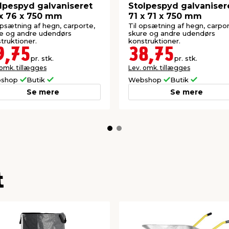
lpespyd galvaniseret
Stolpespyd galvaniser
x 76 x 750 mm
71 x 71 x 750 mm
opsætning af hegn, carporte,
Til opsætning af hegn, carpor
e og andre udendørs
skure og andre udendørs
truktioner.
konstruktioner.
9,75
38,75
pr. stk.
pr. stk.
 omk. tillægges
Lev. omk. tillægges
shop
Butik
Webshop
Butik
Se mere
Se mere
t