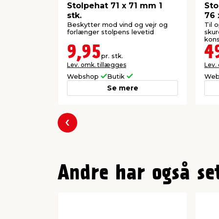
Stolpehat 71 x 71 mm 1
Sto
stk.
76 
Beskytter mod vind og vejr og
Til 
forlænger stolpens levetid
skur
kons
9,95
4
pr. stk.
Lev. omk. tillægges
Lev.
Webshop
Butik
Web
Se mere
Forrige
Andre har også se