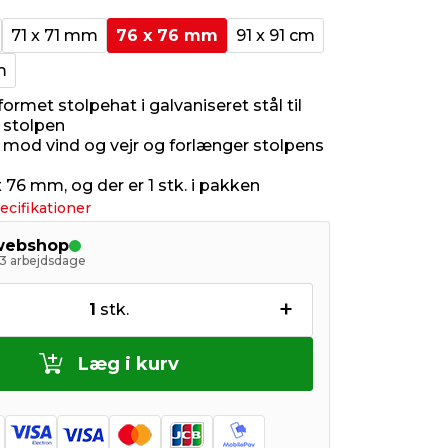
71 x 71 mm
76 x 76 mm
91 x 91 cm
m
rmet stolpehat i galvaniseret stål til
 stolpen
 mod vind og vejr og forlænger stolpens
 76 mm, og der er 1 stk. i pakken
ecifikationer
 webshop
- 3 arbejdsdage
+
1
stk.
Læg i kurv