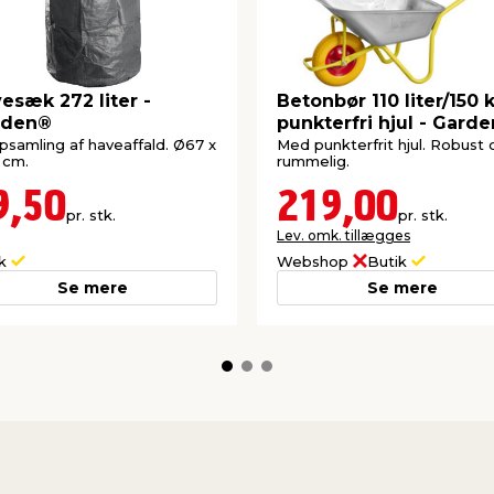
esæk 272 liter -
Betonbør 110 liter/150 
rden®
punkterfri hjul - Gard
opsamling af haveaffald. Ø67 x
Med punkterfrit hjul. Robust 
 cm.
rummelig.
9,50
219,00
pr. stk.
pr. stk.
Lev. omk. tillægges
ik
Webshop
Butik
Se mere
Se mere