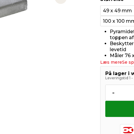
Next slide
49 x 49 mm
100 x 100 m
Pyramidefo
toppen af
Beskytter
levetid
Måler 76 x
Læs mere
Se sp
På lager i
Leveringstid 1 
-