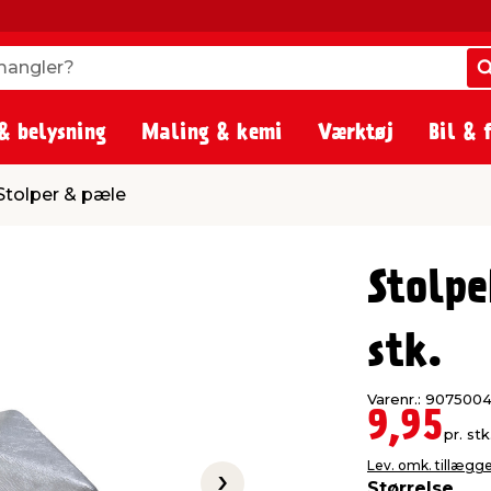
angler?
angler?
& belysning
Maling & kemi
Værktøj
Bil & 
le
Stolper & pæle
Stolp
stk.
Varenr.: 907500
9,95
pr. stk
Lev. omk. tillægg
Størrelse