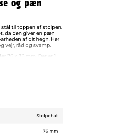
lse og pæn
tål til toppen af stolpen.
t, da den giver en pæn
barheden af dit hegn. Her
 vejr, råd og svamp.
ler 76 x 76 mm. Der er 1
Stolpehat
76 mm