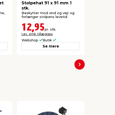
et
Stolpehat 91 x 91 mm 1
Multistol
stk.
e 70 x 70
te,
Beskytter mod vind og vejr og
Imprægneret
forlænger stolpens levetid
150 cm
12,95
49,0
pr. stk.
Lev. omk. tillægges
Webshop
Butik
Butik
Se mere
Næste