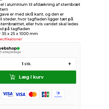
el i aluminium til afdækning af sternbræt
stern
ave er med skrå kant, og den er
il steder, hvor tagfladen ligger tæt på
sternbrættet, eller hvis vandet skal ledes
nd på tagfladen
 35 x 25 x 1000 mm
ecifikationer
 webshop
- 3 arbejdsdage
+
1
stk.
Læg i kurv