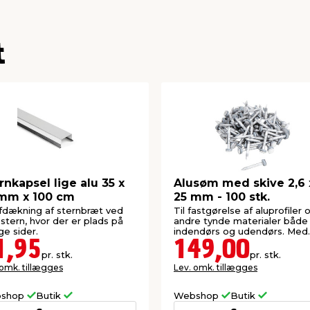
t
rnkapsel lige alu 35 x
Alusøm med skive 2,6 
mm x 100 cm
25 mm - 100 stk.
afdækning af sternbræt ved
Til fastgørelse af aluprofiler 
 stern, hvor der er plads på
andre tynde materialer både
e sider.
indendørs og udendørs. Med
neoprenskiver.
1,95
149,00
pr. stk.
pr. stk.
 omk. tillægges
Lev. omk. tillægges
shop
Butik
Webshop
Butik