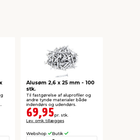
x
Alusøm 2,6 x 25 mm - 100
Murkrone
stk.
80 x 100
og
Til fastgørelse af aluprofiler og
Aluprofil ti
andre tynde materialer både
afslutning a
indendørs og udendørs.
1000 mm.
69,95
39,9
pr. stk.
Lev. omk. tillægges
Lev. omk. til
Webshop
Butik
Webshop