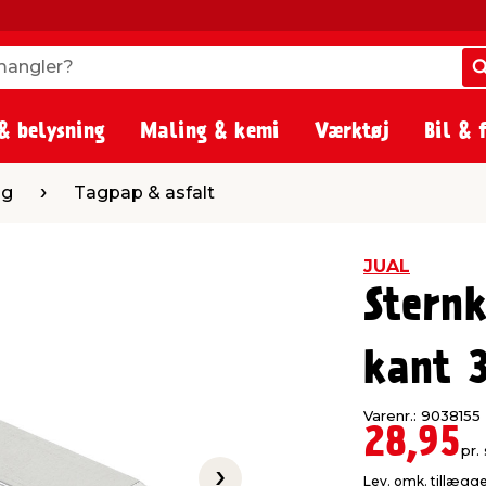
angler?
angler?
& belysning
Maling & kemi
Værktøj
Bil & 
ap & asfalt
ag
Tagpap & asfalt
JUAL
Sternk
kant 
Varenr.: 9038155
28,95
pr. 
Lev. omk. tillægg