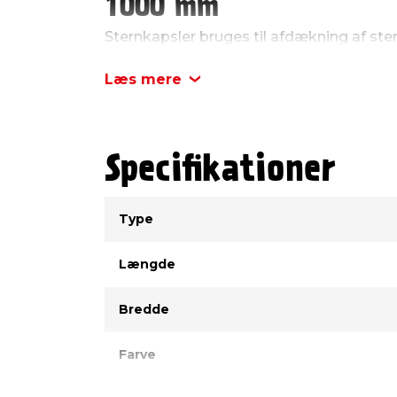
1000 mm
Sternkapsler bruges til afdækning af ste
ved afvalmet tag med skjult tagrende. D
aluminium og med skrå kant, og den brug
Læs mere
tæt på fladen af sternbrættet, eller hvis
ind på tagfladen. Til montering bruges 
Dette er model 4S, og den måler 35 x 25
Specifikationer
Type
Værdi
Type
Længde
Bredde
Farve