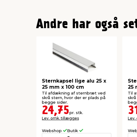
Andre har også se
Sternkapsel lige alu 25 x
Ste
25 mm x 100 cm
25 
Til afdækning af sternbræt ved
Til 
skrå stern, hvor der er plads på
skrå
begge sider.
begg
24,75
3
pr. stk.
Lev. omk. tillægges
Lev.
Webshop
Butik
Web