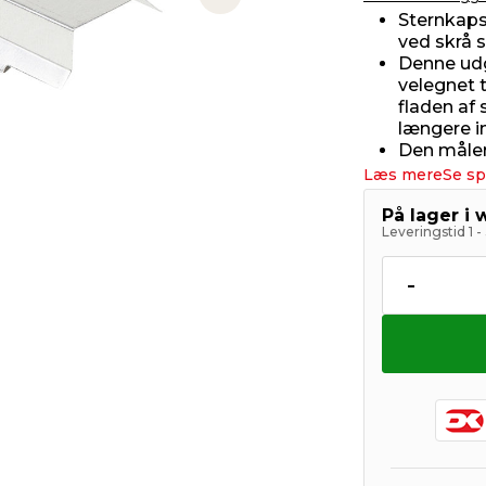
Next slide
Sternkaps
ved skrå 
Denne udg
velegnet t
fladen af 
længere i
Den måler
Læs mere
Se sp
På lager i
Leveringstid 1 
-