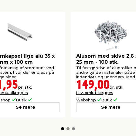
rnkapsel lige alu 35 x
Alusøm med skive 2,6 
mm x 100 cm
25 mm - 100 stk.
afdækning af sternbræt ved
Til fastgørelse af aluprofiler 
 stern, hvor der er plads på
andre tynde materialer både
e sider.
indendørs og udendørs. Med
neoprenskiver.
1,95
149,00
pr. stk.
pr. stk.
 omk. tillægges
Lev. omk. tillægges
shop
Butik
Webshop
Butik
Se mere
Se mere