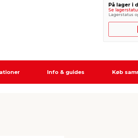
På lager i 
Se lagerstatu
Lagerstatus o
ationer
Info & guides
Køb sam