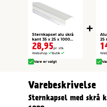
Sternkapsel alu skrå
Alu
kant 35 x 25 x 1000
25 
mm
28,95
1
pr. stk.
Webshop
Butik
We
Vare er valgt
Va
Varebeskrivelse
Sternkapsel med skrå k