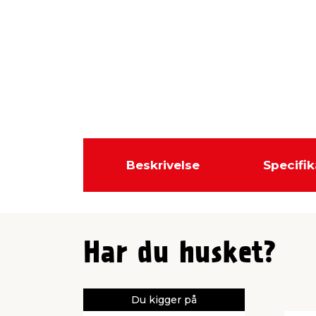
Beskrivelse
Specifik
Har du husket?
Du kigger på