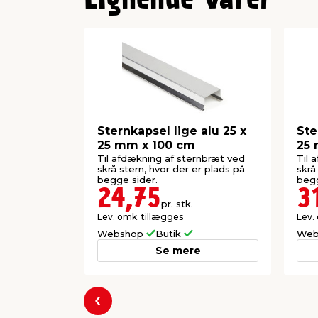
Lignende varer
Sternkapsel lige alu 25 x
Ste
25 mm x 100 cm
25 
Til afdækning af sternbræt ved
Til 
skrå stern, hvor der er plads på
skrå
begge sider.
begg
24,75
3
pr. stk.
Lev. omk. tillægges
Lev.
Webshop
Butik
Web
Se mere
Forrige