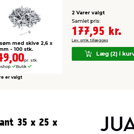
2 Varer valgt
Samlet pris:
177,95 kr.
Lev. omk. tillægges
søm med skive 2,6 x
mm - 100 stk.
Læg (2) i kur
49,00
pr. stk.
bshop
Butik
re er valgt
ant 35 x 25 x