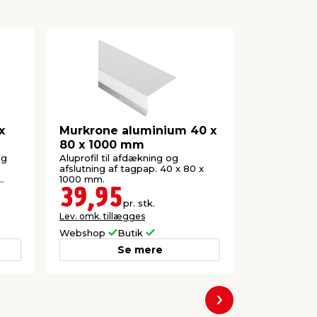
x
Murkrone aluminium 40 x
Sternkaps
80 x 1000 mm
kant 30 x
mm
og
Aluprofil til afdækning og
Til afdæknin
afslutning af tagpap. 40 x 80 x
steder hvor
1000 mm.
sternbrætte
39,95
49,9
pr. stk.
Lev. omk. tillægges
Lev. omk. til
Webshop
Butik
Webshop
Se mere
Næste