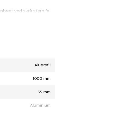
rnbræt ved skrå stern fx
enne sternkapsel er i
es, hvis tagfladen ligger
 vandet skal ledes længere
alusøm med skive.
 x 1000 mm.
Aluprofil
1000 mm
35 mm
Aluminium