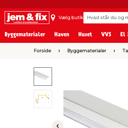
Hvad står du og m
Hvad står du og m
Vælg butik
Byggematerialer
Haven
Huset
VVS
El 
Forside
Byggematerialer
Tag
Tagp
Forside
Byggematerialer
T