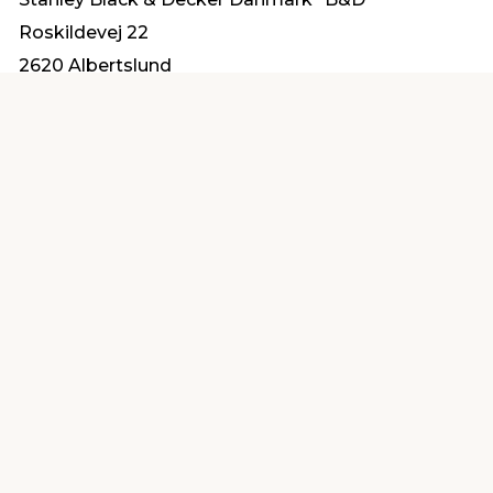
Roskildevej 22
2620 Albertslund
kundeservice.dk@sbdinc.com
Find en butik
Kundeservice
nær dig
Åbent alle dage 8 -
Køb i webshop
19
byt i butik