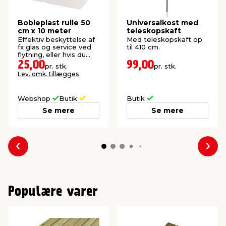
Bobleplast rulle 50
Universalkost med
cm x 10 meter
teleskopskaft
Effektiv beskyttelse af
Med teleskopskaft op
fx glas og service ved
til 410 cm.
flytning, eller hvis du
skal sende noget.
25,00
99,00
pr. stk.
pr. stk.
Lev. omk. tillægges
Webshop
Butik
Butik
Se mere
Se mere
Forrige
Næs
Populære varer