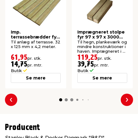
Imp.
Imprægneret stolpe
terrassebrædder fyr
fyr 97 x 97 x 3000
32 x 125 mm x 4,2
mm
Til anlæg af terrasse. 32
Til hegn, plankeværk og
meter
x 125 mm x 4,2 meter.
mindre konstruktioner i
haven. Imprægneret i kl.
NTR A.
61,95
119,25
pr. stk.
pr. stk.
14,75
39,75
pr. mtr.
pr. mtr.
Butik
Butik
Se mere
Se mere
Forrige
Næs
Producent
Stanley Black & Decker Danmark "B&D"