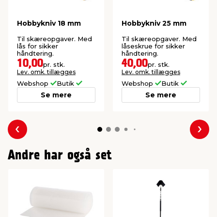
Hobbykniv 18 mm
Hobbykniv 25 mm
Til skæreopgaver. Med
Til skæreopgaver. Med
lås for sikker
låseskrue for sikker
håndtering.
håndtering.
10,00
40,00
pr. stk.
pr. stk.
Lev. omk. tillægges
Lev. omk. tillægges
Webshop
Butik
Webshop
Butik
Se mere
Se mere
Forrige
Næs
Andre har også set