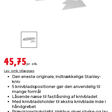
indretning
er & sikkerhed
 fittings
dsbelysning
eklædning
& udendørs spa
r & stilladser
e
behandling
ne, data & TV
& fritid
debeklædning
ing
asser & standere
rier
 sko
antning
ri & syltning
45,75
pr. stk.
Lev. omk. tillægges
dyr & ukrudt
Den eneste originale, indtrækkelige Stanley-
kniv
5 knivbladspositioner gør den anvendelig til
mange formål
Låsende næse til fastlåsning af knivbladet
Med knivbladsholder til ekstra knivblade inde i
håndgrebet
Præcisionstrykstøbt zinkhus giver styrke og lav