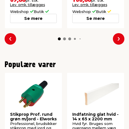
pr. stk.
pr. stk.
Lev. omk. tillægges
Lev. omk. tillægges
Webshop
Butik
Webshop
Butik
Se mere
Se mere
Forrige
Næs
Populære varer
Stikprop Prof. rund
Indfatning glat hvid -
grøn m/jord - Elworks
14 x 65 x 2200 mm
Professionel, brudsikker
Hvid fyr. Bruges som
stikprop med jord og
overgang mellem væg