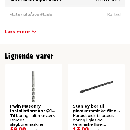
Materiale/overflade
Karbid
Længde
58 mm
Læs mere
Diameter
6 mm
Lignende varer
Fæste
Cylindrisk skaft
Irwin Masonry
Stanley bor til
installationsbor Ø10
glas/keramiske fliser
x 400 mm
Ø5 mm
Til boring i alt murværk.
Karbidspids til præcis
Bruges i
boring i glas og
slagboremaskine.
keramiske fliser.
Rundskaft.