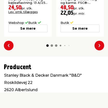
bøjleaflastning. 13 A/250
og karme. FSC®-
V.
mærket.
24,50
48,50
pr. stk.
pr. stk.
Lev. omk. tillægges
22,05
pr. mtr.
Webshop
Butik
Butik
Se mere
Se mere
Forrige
Næs
Producent
Stanley Black & Decker Danmark "B&D"
Roskildevej 22
2620 Albertslund
kundeservice.dk@sbdinc.com