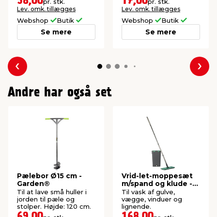
58,00
17,00
pr. stk.
pr. stk.
Lev. omk. tillægges
Lev. omk. tillægges
Webshop
Butik
Webshop
Butik
Se mere
Se mere
Forrige
Næs
Andre har også set
Pælebor Ø15 cm -
Vrid-let-moppesæt
Garden®
m/spand og klude -
G. Funder
Til at lave små huller i
Til vask af gulve,
jorden til pæle og
vægge, vinduer og
stolper. Højde: 120 cm.
lignende.
69,00
168,00