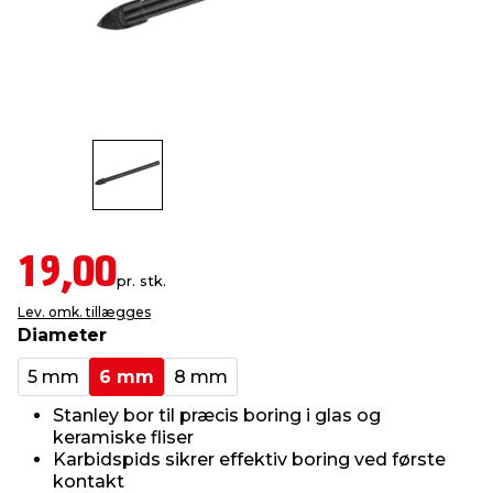
indretning
er & sikkerhed
 fittings
dsbelysning
eklædning
& udendørs spa
r & stilladser
e
behandling
ne, data & TV
& fritid
debeklædning
ing
asser & standere
rier
 sko
antning
ri & syltning
19,00
pr. stk.
Lev. omk. tillægges
dyr & ukrudt
Diameter
5 mm
6 mm
8 mm
Stanley bor til præcis boring i glas og
keramiske fliser
Karbidspids sikrer effektiv boring ved første
kontakt